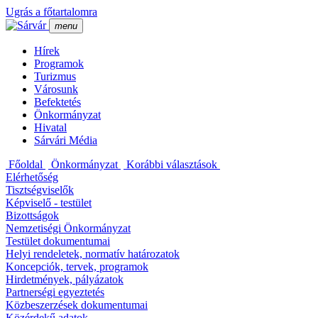
Ugrás a főtartalomra
menu
Hí­rek
Programok
Turizmus
Városunk
Befektetés
Önkormányzat
Hivatal
Sárvári Média
Főoldal
Önkormányzat
Korábbi választások
Elérhetőség
Tisztségviselők
Képviselő - testület
Bizottságok
Nemzetiségi Önkormányzat
Testület dokumentumai
Helyi rendeletek, normatí­v határozatok
Koncepciók, tervek, programok
Hirdetmények, pályázatok
Partnerségi egyeztetés
Közbeszerzések dokumentumai
Közérdekű adatok