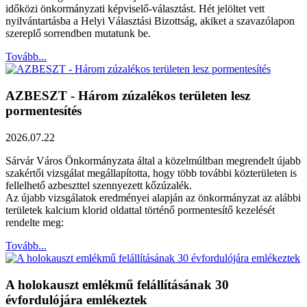
időközi önkormányzati képviselő-választást. Hét jelöltet vett
nyilvántartásba a Helyi Választási Bizottság, akiket a szavazólapon
szereplő sorrendben mutatunk be.
Tovább...
AZBESZT - Három zúzalékos területen lesz
pormentesítés
2026.07.22
Sárvár Város Önkormányzata által a közelmúltban megrendelt újabb
szakértői vizsgálat megállapította, hogy több további közterületen is
fellelhető azbeszttel szennyezett kőzúzalék.
Az újabb vizsgálatok eredményei alapján az önkormányzat az alábbi
területek kalcium klorid oldattal történő pormentesítő kezelését
rendelte meg:
Tovább...
A holokauszt emlékmű felállításának 30
évfordulójára emlékeztek