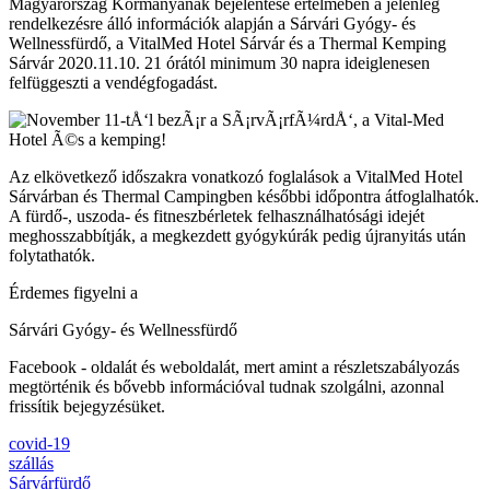
Magyarország Kormányának bejelentése értelmében a jelenleg
rendelkezésre álló információk alapján a Sárvári Gyógy- és
Wellnessfürdő, a VitalMed Hotel Sárvár és a Thermal Kemping
Sárvár 2020.11.10. 21 órától minimum 30 napra ideiglenesen
felfüggeszti a vendégfogadást.
Az elkövetkező időszakra vonatkozó foglalások a VitalMed Hotel
Sárvárban és Thermal Campingben későbbi időpontra átfoglalhatók.
A fürdő-, uszoda- és fitneszbérletek felhasználhatósági idejét
meghosszabbítják, a megkezdett gyógykúrák pedig újranyitás után
folytathatók.
Érdemes figyelni a
Sárvári Gyógy- és Wellnessfürdő
Facebook - oldalát és weboldalát, mert amint a részletszabályozás
megtörténik és bővebb információval tudnak szolgálni, azonnal
frissítik bejegyzésüket.
covid-19
szállás
Sárvárfürdő