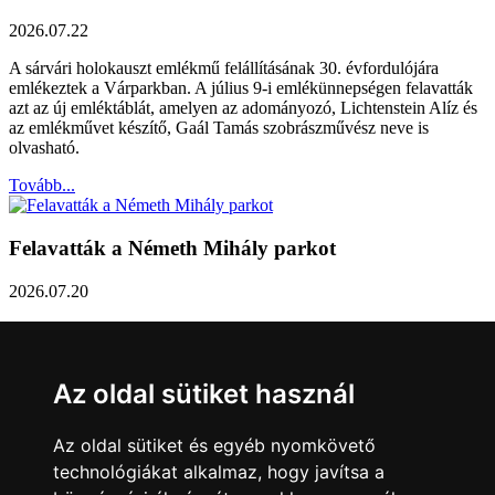
2026.07.22
A sárvári holokauszt emlékmű felállításának 30. évfordulójára
emlékeztek a Várparkban. A július 9-i emlékünnepségen felavatták
azt az új emléktáblát, amelyen az adományozó, Lichtenstein Alíz és
az emlékművet készítő, Gaál Tamás szobrászművész neve is
olvasható.
Tovább...
Felavatták a Németh Mihály parkot
2026.07.20
Németh Mihály szobrász születésének 100. évfordulóján Sárvár
Város Önkormányzata úgy határozott, hogy parkot nevez el a város
díszpolgáráról a Dévai utca elején. A parkavatót július 8-án tartották
Az oldal sütiket használ
meg.
Tovább...
Az oldal sütiket és egyéb nyomkövető
technológiákat alkalmaz, hogy javítsa a
Közlemény a sárvári képviselő-testület rendkívüli