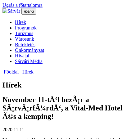
Ugrás a főtartalomra
menu
Hí­rek
Programok
Turizmus
Városunk
Befektetés
Önkormányzat
Hivatal
Sárvári Média
Főoldal
Hí­rek
Hírek
November 11-tÅ‘l bezÃ¡r a
SÃ¡rvÃ¡rfÃ¼rdÅ‘, a Vital-Med Hotel
Ã©s a kemping!
2020.11.11