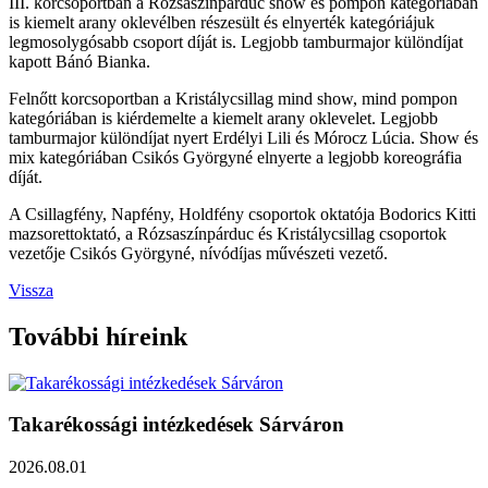
III. korcsoportban a Rózsaszínpárduc show és pompon kategóriában
is kiemelt arany oklevélben részesült és elnyerték kategóriájuk
legmosolygósabb csoport díját is. Legjobb tamburmajor különdíjat
kapott Bánó Bianka.
Felnőtt korcsoportban a Kristálycsillag mind show, mind pompon
kategóriában is kiérdemelte a kiemelt arany oklevelet. Legjobb
tamburmajor különdíjat nyert Erdélyi Lili és Mórocz Lúcia. Show és
mix kategóriában Csikós Györgyné elnyerte a legjobb koreográfia
díját.
A Csillagfény, Napfény, Holdfény csoportok oktatója Bodorics Kitti
mazsorettoktató, a Rózsaszínpárduc és Kristálycsillag csoportok
vezetője Csikós Györgyné, nívódíjas művészeti vezető.
Vissza
További híreink
Takarékossági intézkedések Sárváron
2026.08.01