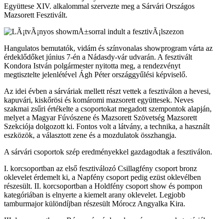
Együttese XIV. alkalommal szervezte meg a Sárvári Országos
Mazsorett Fesztivált.
Hangulatos bemutatók, vidám és színvonalas showprogram várta az
érdeklődőket június 7-én a Nádasdy-vár udvarán. A fesztivált
Kondora István polgármester nyitotta meg, a rendezvényt
megtisztelte jelenlétével Ágh Péter országgyűlési képviselő.
Az idei évben a sárváriak mellett részt vettek a fesztiválon a hevesi,
kapuvári, kiskőrösi és komáromi mazsorett együttesek. Neves
szakmai zsűri értékelte a csoportokat megadott szempontok alapján,
melyet a Magyar Fúvószene és Mazsorett Szövetség Mazsorett
Szekciója dolgozott ki. Fontos volt a látvány, a technika, a használt
eszközök, a választott zene és a mozdulatok összhangja.
A sárvári csoportok szép eredményekkel gazdagodtak a fesztiválon.
I. korcsoportban az első fesztiválozó Csillagfény csoport bronz
oklevelet érdemelt ki, a Napfény csoport pedig ezüst oklevélben
részesült. II. korcsoportban a Holdfény csoport show és pompon
kategóriában is elnyerte a kiemelt arany oklevelet. Legjobb
tamburmajor különdíjban részesült Mórocz Angyalka Kira.