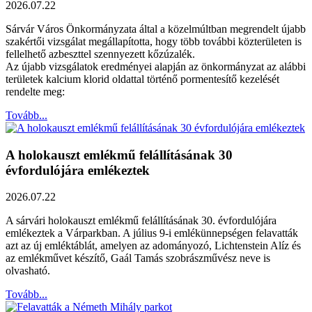
2026.07.22
Sárvár Város Önkormányzata által a közelmúltban megrendelt újabb
szakértői vizsgálat megállapította, hogy több további közterületen is
fellelhető azbeszttel szennyezett kőzúzalék.
Az újabb vizsgálatok eredményei alapján az önkormányzat az alábbi
területek kalcium klorid oldattal történő pormentesítő kezelését
rendelte meg:
Tovább...
A holokauszt emlékmű felállításának 30
évfordulójára emlékeztek
2026.07.22
A sárvári holokauszt emlékmű felállításának 30. évfordulójára
emlékeztek a Várparkban. A július 9-i emlékünnepségen felavatták
azt az új emléktáblát, amelyen az adományozó, Lichtenstein Alíz és
az emlékművet készítő, Gaál Tamás szobrászművész neve is
olvasható.
Tovább...