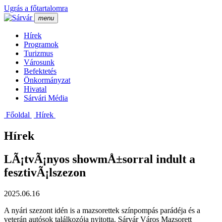
Ugrás a főtartalomra
menu
Hí­rek
Programok
Turizmus
Városunk
Befektetés
Önkormányzat
Hivatal
Sárvári Média
Főoldal
Hí­rek
Hírek
LÃ¡tvÃ¡nyos showmÅ±sorral indult a
fesztivÃ¡lszezon
2025.06.16
A nyári szezont idén is a mazsorettek színpompás parádéja és a
veterán autósok találkozója nyitotta. Sárvár Város Mazsorett