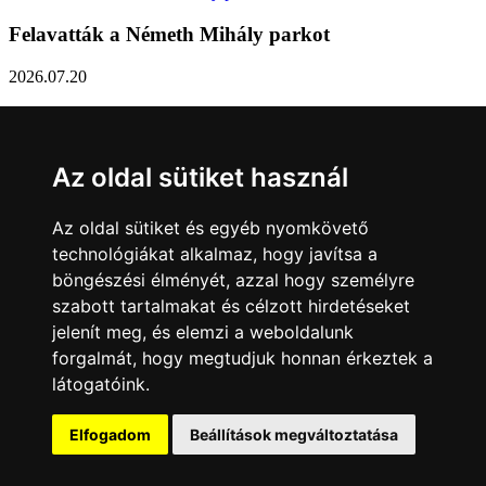
Felavatták a Németh Mihály parkot
2026.07.20
Németh Mihály szobrász születésének 100. évfordulóján Sárvár
Város Önkormányzata úgy határozott, hogy parkot nevez el a város
díszpolgáráról a Dévai utca elején. A parkavatót július 8-án tartották
Az oldal sütiket használ
meg.
Tovább...
Az oldal sütiket és egyéb nyomkövető
technológiákat alkalmaz, hogy javítsa a
Közlemény a sárvári képviselő-testület rendkívüli
böngészési élményét, azzal hogy személyre
üléseiről
szabott tartalmakat és célzott hirdetéseket
jelenít meg, és elemzi a weboldalunk
2026.07.20
forgalmát, hogy megtudjuk honnan érkeztek a
A sárvári képviselő-testület július 13-án és 16-án is rendkívüli ülést
látogatóink.
tartott. Zárt ülésen tárgyalta a Sárvári Gyógyfürdő Kft. Felügyelő
Bizottsága által elrendelt vizsgálat eredményét, amely többek között
– a sajtóban is nagy visszhangot kapott - megbízási jogviszony
Elfogadom
Beállítások megváltoztatása
tisztázására irányult.