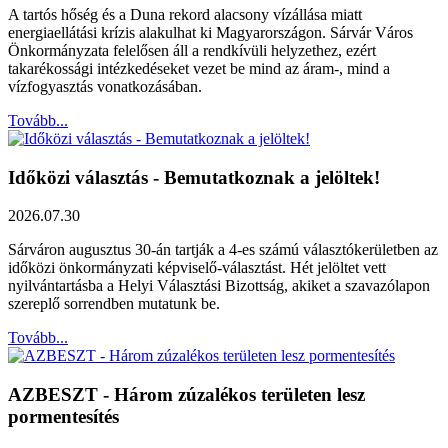
A tartós hőség és a Duna rekord alacsony vízállása miatt
energiaellátási krízis alakulhat ki Magyarországon. Sárvár Város
Önkormányzata felelősen áll a rendkívüli helyzethez, ezért
takarékossági intézkedéseket vezet be mind az áram-, mind a
vízfogyasztás vonatkozásában.
Tovább...
Időközi választás - Bemutatkoznak a jelöltek!
2026.07.30
Sárváron augusztus 30-án tartják a 4-es számú választókerületben az
időközi önkormányzati képviselő-választást. Hét jelöltet vett
nyilvántartásba a Helyi Választási Bizottság, akiket a szavazólapon
szereplő sorrendben mutatunk be.
Tovább...
AZBESZT - Három zúzalékos területen lesz
pormentesítés