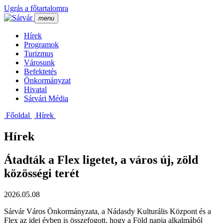
Ugrás a főtartalomra
menu
Hí­rek
Programok
Turizmus
Városunk
Befektetés
Önkormányzat
Hivatal
Sárvári Média
Főoldal
Hí­rek
Hírek
Átadták a Flex ligetet, a város új, zöld
közösségi terét
2026.05.08
Sárvár Város Önkormányzata, a Nádasdy Kulturális Központ és a
Flex az idei évben is összefogott, hogy a Föld napja alkalmából