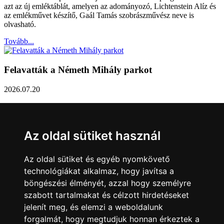
azt az új emléktáblát, amelyen az adományozó, Lichtenstein Alíz és
az emlékművet készítő, Gaál Tamás szobrászművész neve is
olvasható.
Tovább...
Felavatták a Németh Mihály parkot
2026.07.20
Németh Mihály szobrász születésének 100. évfordulóján Sárvár
Város Önkormányzata úgy határozott, hogy parkot nevez el a város
díszpolgáráról a Dévai utca elején. A parkavatót július 8-án tartották
Az oldal sütiket használ
meg.
Tovább...
Az oldal sütiket és egyéb nyomkövető
technológiákat alkalmaz, hogy javítsa a
Közlemény a sárvári képviselő-testület rendkívüli
böngészési élményét, azzal hogy személyre
üléseiről
szabott tartalmakat és célzott hirdetéseket
jelenít meg, és elemzi a weboldalunk
2026.07.20
forgalmát, hogy megtudjuk honnan érkeztek a