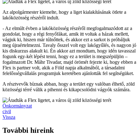
Az alpolgármester kiemelte, hogy a liget kialakításának ötlete a
lakóközösség részéről indult.
- Az elmúlt évben a lakóközösség részéről megfogalmazódott az a
gondolat, hogy a régi fenyőfákat, amik itt voltak a házak mellett,
vágjuk ki, hiszen már túlnőttek, és akkor ezt a sarkot is próbáljuk
meg újraértelmezni. Tavaly ősszel volt egy lakógyűlés, és nagyon jó
kis diskurzus alakult ki. Én akkor azt mondtam, hogy idén tavasszal
fogunk egy-két lépést tenni, hogy ez a terület is megszépüljön –
fogalmazott Dr. Máhr Tivadar, majd örömét fejezte ki, hogy ebben a
Flex is partner volt, akik a Föld napja alkalmából, a társadalmi
felelősségvállalás programjuk keretében ajánlották fel segítségüket.
A résztvevők bíznak abban, hogy a terület egy valóban élhető, zöld
közösségi térré válik a pihenni és kikapcsolódni vágyók számára.
Önkormányzat
civil
Vissza
További híreink