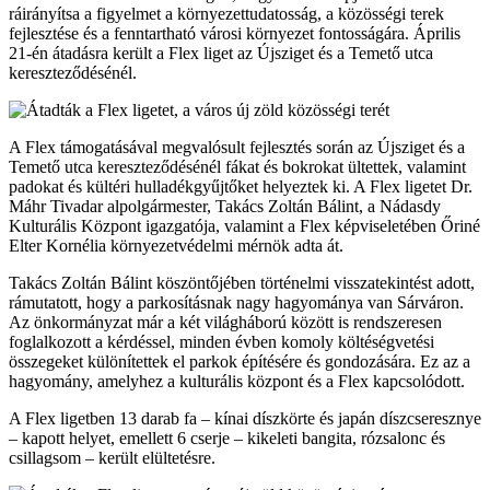
ráirányítsa a figyelmet a környezettudatosság, a közösségi terek
fejlesztése és a fenntartható városi környezet fontosságára. Április
21-én átadásra került a Flex liget az Újsziget és a Temető utca
kereszteződésénél.
A Flex támogatásával megvalósult fejlesztés során az Újsziget és a
Temető utca kereszteződésénél fákat és bokrokat ültettek, valamint
padokat és kültéri hulladékgyűjtőket helyeztek ki. A Flex ligetet Dr.
Máhr Tivadar alpolgármester, Takács Zoltán Bálint, a Nádasdy
Kulturális Központ igazgatója, valamint a Flex képviseletében Őriné
Elter Kornélia környezetvédelmi mérnök adta át.
Takács Zoltán Bálint köszöntőjében történelmi visszatekintést adott,
rámutatott, hogy a parkosításnak nagy hagyománya van Sárváron.
Az önkormányzat már a két világháború között is rendszeresen
foglalkozott a kérdéssel, minden évben komoly költéségvetési
összegeket különítettek el parkok építésére és gondozására. Ez az a
hagyomány, amelyhez a kulturális központ és a Flex kapcsolódott.
A Flex ligetben 13 darab fa – kínai díszkörte és japán díszcseresznye
– kapott helyet, emellett 6 cserje – kikeleti bangita, rózsalonc és
csillagsom – került elültetésre.