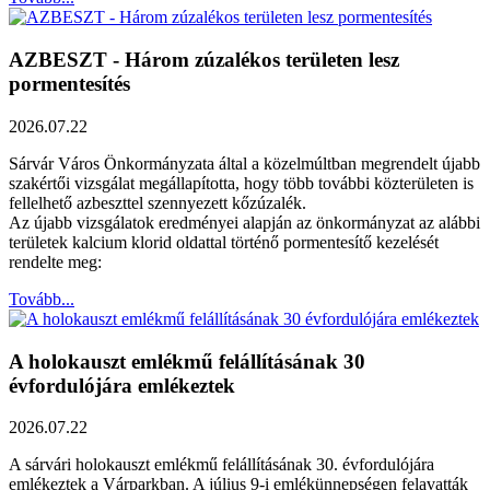
AZBESZT - Három zúzalékos területen lesz
pormentesítés
2026.07.22
Sárvár Város Önkormányzata által a közelmúltban megrendelt újabb
szakértői vizsgálat megállapította, hogy több további közterületen is
fellelhető azbeszttel szennyezett kőzúzalék.
Az újabb vizsgálatok eredményei alapján az önkormányzat az alábbi
területek kalcium klorid oldattal történő pormentesítő kezelését
rendelte meg:
Tovább...
A holokauszt emlékmű felállításának 30
évfordulójára emlékeztek
2026.07.22
A sárvári holokauszt emlékmű felállításának 30. évfordulójára
emlékeztek a Várparkban. A július 9-i emlékünnepségen felavatták