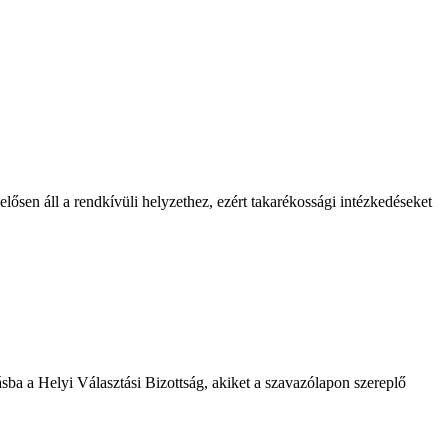
lősen áll a rendkívüli helyzethez, ezért takarékossági intézkedéseket
ásba a Helyi Választási Bizottság, akiket a szavazólapon szereplő