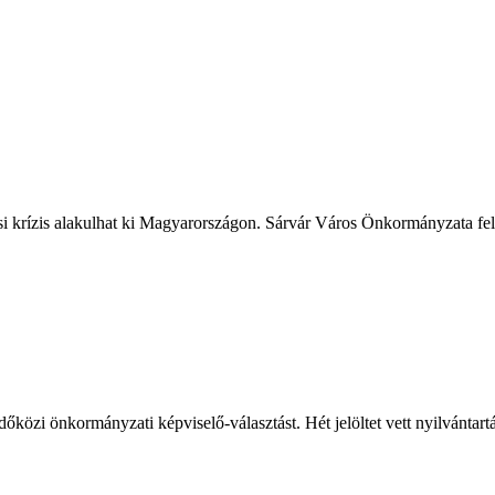
ási krízis alakulhat ki Magyarországon. Sárvár Város Önkormányzata fele
őközi önkormányzati képviselő-választást. Hét jelöltet vett nyilvántart