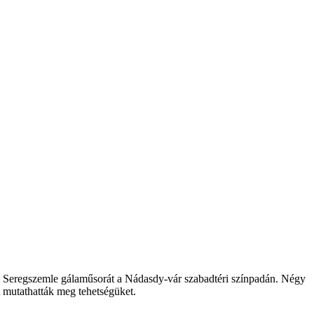
lis Seregszemle gálaműsorát a Nádasdy-vár szabadtéri színpadán. Négy
t mutathatták meg tehetségüket.