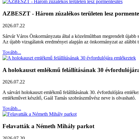
AZBESZT - Három zúzalékos területen lesz pormentes
2026.07.22
Sárvár Város Önkormányzata által a közelmúltban megrendelt újabb szak
Az újabb vizsgálatok eredményei alapján az önkormányzat az alábbi ter
Tovább...
A holokauszt emlékmű felállításának 30 évfordulójár
2026.07.22
A sárvári holokauszt emlékmű felállításának 30. évfordulójára emléke
emlékművet készítő, Gaál Tamás szobrászművész neve is olvasható.
Tovább...
Felavatták a Németh Mihály parkot
2026.07.20