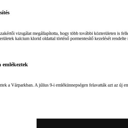
ítés
értői vizsgálat megállapította, hogy több további közterületen is fell
ületek kalcium klorid oldattal történő pormentesítő kezelését rendelte
a emlékeztek
ztek a Várparkban. A július 9-i emlékünnepségen felavatták azt az új e