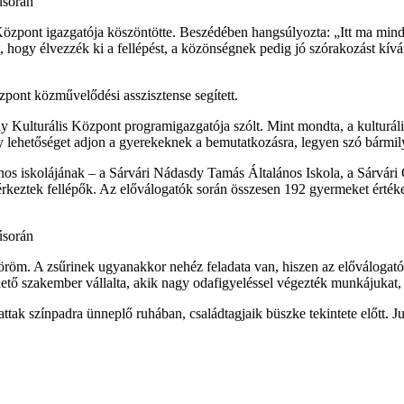
özpont igazgatója köszöntötte. Beszédében hangsúlyozta: „Itt ma minden
t, hogy élvezzék ki a fellépést, a közönségnek pedig jó szórakozást kí
pont közművelődési asszisztense segített.
dy Kulturális Központ programigazgatója szólt. Mint mondta, a kultur
 lehetőséget adjon a gyerekeknek a bemutatkozásra, legyen szó bármil
ános iskolájának – a Sárvári Nádasdy Tamás Általános Iskola, a Sárvári
s érkeztek fellépők. Az előválogatók során összesen 192 gyermeket érték
öm. A zsűrinek ugyanakkor nehéz feladata van, hiszen az előválogatón 
ető szakember vállalta, akik nagy odafigyeléssel végezték munkájukat,
tak színpadra ünneplő ruhában, családtagjaik büszke tekintete előtt. Ju