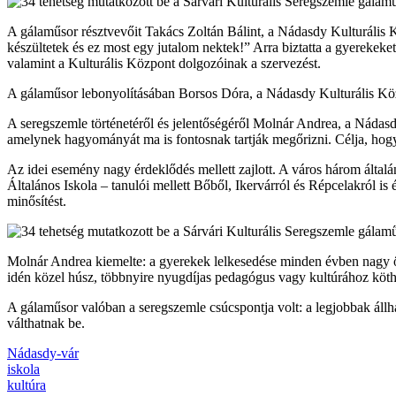
A gálaműsor résztvevőit Takács Zoltán Bálint, a Nádasdy Kulturális K
készültetek és ez most egy jutalom nektek!” Arra biztatta a gyerekeke
valamint a Kulturális Központ dolgozóinak a szervezést.
A gálaműsor lebonyolításában Borsos Dóra, a Nádasdy Kulturális Köz
A seregszemle történetéről és jelentőségéről Molnár Andrea, a Nádas
amelynek hagyományát ma is fontosnak tartják megőrizni. Célja, hogy
Az idei esemény nagy érdeklődés mellett zajlott. A város három által
Általános Iskola – tanulói mellett Bőből, Ikervárról és Répcelakról i
minősítést.
Molnár Andrea kiemelte: a gyerekek lelkesedése minden évben nagy ör
idén közel húsz, többnyire nyugdíjas pedagógus vagy kultúrához köth
A gálaműsor valóban a seregszemle csúcspontja volt: a legjobbak állhat
válthatnak be.
Nádasdy-vár
iskola
kultúra