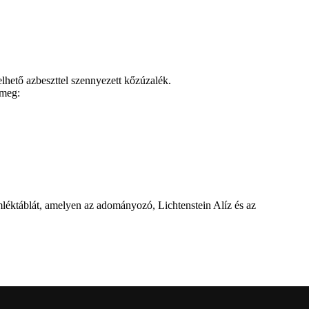
elhető azbeszttel szennyezett kőzúzalék.
 meg:
mléktáblát, amelyen az adományozó, Lichtenstein Alíz és az