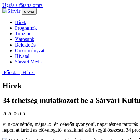
Ugrás a főtartalomra
menu
Hí­rek
Programok
Turizmus
Városunk
Befektetés
Önkormányzat
Hivatal
Sárvári Média
Főoldal
Hí­rek
Hírek
34 tehetség mutatkozott be a Sárvári Kult
2026.06.05
Pünkösdhétfőn, május 25-én délelőtt gyönyörű, napsütésben tartották 
napon át tartott az előválogató, a szakmai zsűri végül összesen 34 pr