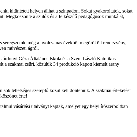
ki kitüntetett helyen állhat a színpadon. Sokat gyakoroltatok, sokat
vánt. Megköszönte a szülők és a felkészítő pedagógusok munkáját,
ális seregszemle még a nyolcvanas évekből megörökölt rendezvény,
yen művészeti ágról.
 Gárdonyi Géza Általános Iskola és a Szent László Katolikus
elt a szakmai zsűri, közülük 34 produkció kapott kiemelt arany
sok tehetséges szereplő közül kell dönteniük. A szakmai értékelést
 köszönet érte!
talmul vásárlási utalványt kaptak, amelyet egy helyi írószerboltban