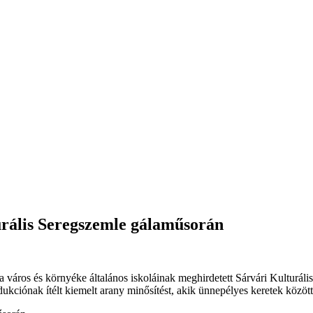
urális Seregszemle gálaműsorán
a város és környéke általános iskoláinak meghirdetett Sárvári Kulturá
odukciónak ítélt kiemelt arany minősítést, akik ünnepélyes keretek közöt