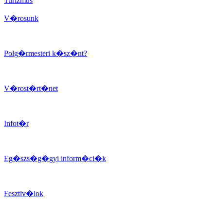
Turizmus
V�rosunk
Polg�rmesteri k�sz�nt?
V�rost�rt�net
Infot�r
Eg�szs�g�gyi inform�ci�k
Fesztiv�lok