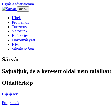
Ugrás a főtartalomra
menu
Hí­rek
Programok
Turizmus
Városunk
Befektetés
Önkormányzat
Hivatal
Sárvári Média
Sárvár
Sajnáljuk, de a keresett oldal nem találhat
Oldaltérkép
H��rek
Programok