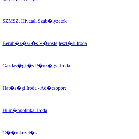
SZMSZ, Hivatali Szab�lyzatok
Beruh�z�si �s V�rosfejleszt�si Iroda
Gazdas�gi �s P�nz�gyi Iroda
Hat�s�gi Iroda - Ad�csoport
Hum�npolitikai Iroda
C��mkezel�s