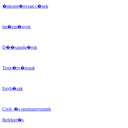
�nkorm�nyzati c�gek
Int�zm�nyek
D��szpolg�rok
Testv�rv�rosok
Egyh�zak
Civil- �s sportszervezetek
Befektet�s