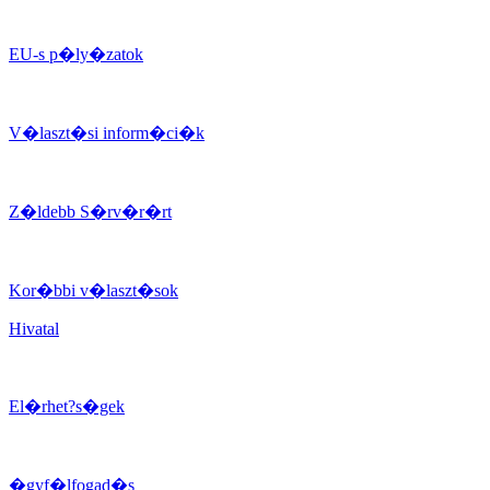
EU-s p�ly�zatok
V�laszt�si inform�ci�k
Z�ldebb S�rv�r�rt
Kor�bbi v�laszt�sok
Hivatal
El�rhet?s�gek
�gyf�lfogad�s