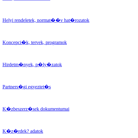
Helyi rendeletek, normat��v hat�rozatok
Koncepci�k, tervek, programok
Hirdetm�nyek, p�ly�zatok
Partners�gi egyeztet�s
K�zbeszerz�sek dokumentumai
K�z�rdek? adatok