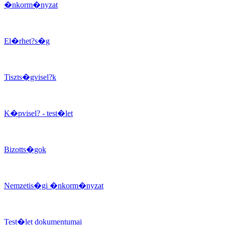
�nkorm�nyzat
El�rhet?s�g
Tiszts�gvisel?k
K�pvisel? - test�let
Bizotts�gok
Nemzetis�gi �nkorm�nyzat
Test�let dokumentumai