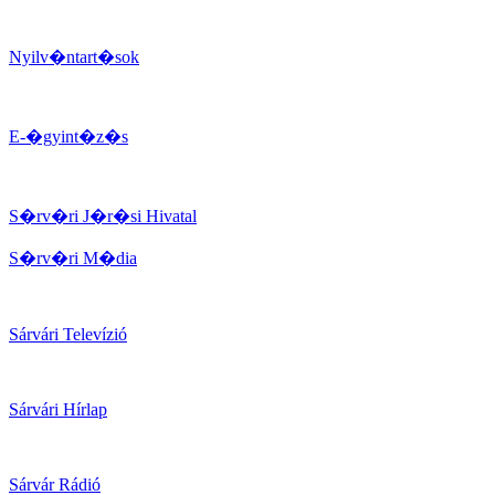
Nyilv�ntart�sok
E-�gyint�z�s
S�rv�ri J�r�si Hivatal
S�rv�ri M�dia
Sárvári Televízió
Sárvári Hírlap
Sárvár Rádió