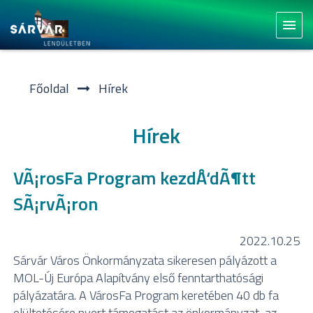
menu
Főoldal
Hí­rek
Hírek
VÃ¡rosFa Program kezdÅ‘dÃ¶tt
SÃ¡rvÃ¡ron
2022.10.25
Sárvár Város Önkormányzata sikeresen pályázott a
MOL-Új Európa Alapítvány első fenntarthatósági
pályázatára. A VárosFa Program keretében 40 db fa
elültetésére nyert támogatást az önkormányzat, az