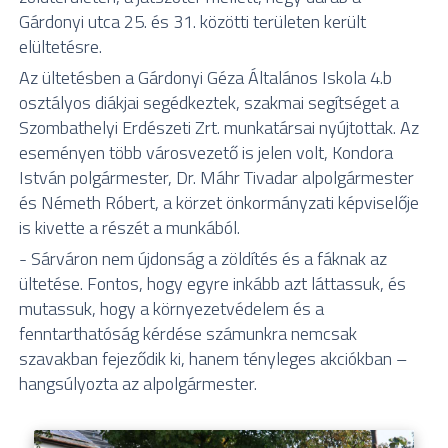
Gárdonyi utca 25. és 31. közötti területen került
elültetésre.
Az ültetésben a Gárdonyi Géza Általános Iskola 4.b
osztályos diákjai segédkeztek, szakmai segítséget a
Szombathelyi Erdészeti Zrt. munkatársai nyújtottak. Az
eseményen több városvezető is jelen volt, Kondora
István polgármester, Dr. Máhr Tivadar alpolgármester
és Németh Róbert, a körzet önkormányzati képviselője
is kivette a részét a munkából.
- Sárváron nem újdonság a zöldítés és a fáknak az
ültetése. Fontos, hogy egyre inkább azt láttassuk, és
mutassuk, hogy a környezetvédelem és a
fenntarthatóság kérdése számunkra nemcsak
szavakban fejeződik ki, hanem tényleges akciókban –
hangsúlyozta az alpolgármester.