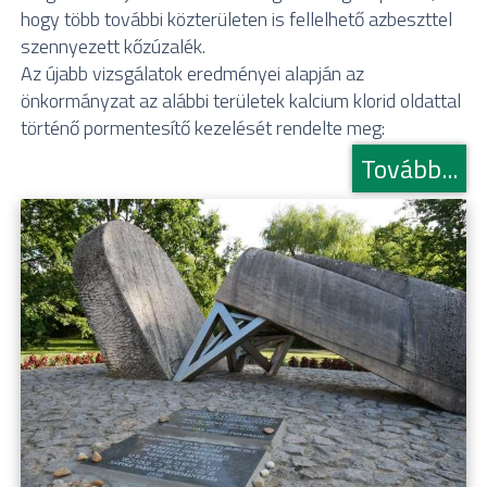
hogy több további közterületen is fellelhető azbeszttel
szennyezett kőzúzalék.
Az újabb vizsgálatok eredményei alapján az
önkormányzat az alábbi területek kalcium klorid oldattal
történő pormentesítő kezelését rendelte meg:
Tovább...