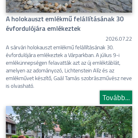
A holokauszt emlékmű felállításának 30
évfordulójára emlékeztek
2026.07.22
A sárvári holokauszt emlékmű felállításának 30.
évfordulójára emlékeztek a Várparkban. A július 9-i
emlékünnepségen felavatták azt az új emléktáblát,
amelyen az adományozó, Lichtenstein Alíz és az
emlékművet készítő, Gaál Tamás szobrászművész neve
is olvasható.
Tovább...