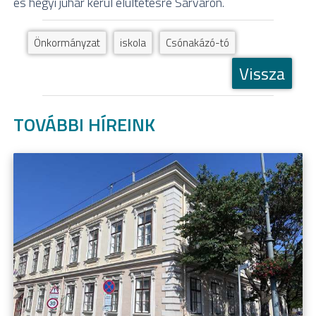
és hegyi juhar kerül elültetésre Sárváron.
Önkormányzat
iskola
Csónakázó-tó
Vissza
TOVÁBBI HÍREINK