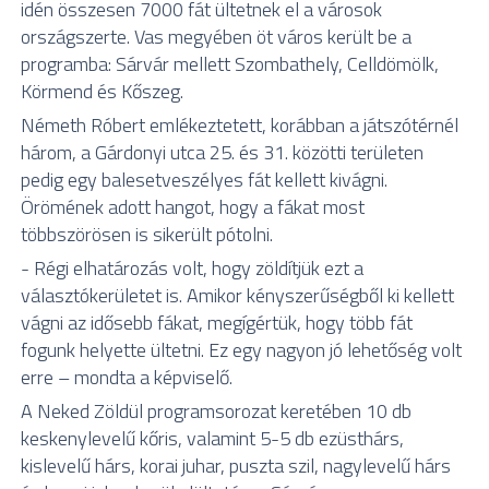
idén összesen 7000 fát ültetnek el a városok
országszerte. Vas megyében öt város került be a
programba: Sárvár mellett Szombathely, Celldömölk,
Körmend és Kőszeg.
Németh Róbert emlékeztetett, korábban a játszótérnél
három, a Gárdonyi utca 25. és 31. közötti területen
pedig egy balesetveszélyes fát kellett kivágni.
Örömének adott hangot, hogy a fákat most
többszörösen is sikerült pótolni.
- Régi elhatározás volt, hogy zöldítjük ezt a
választókerületet is. Amikor kényszerűségből ki kellett
vágni az idősebb fákat, megígértük, hogy több fát
fogunk helyette ültetni. Ez egy nagyon jó lehetőség volt
erre – mondta a képviselő.
A Neked Zöldül programsorozat keretében 10 db
keskenylevelű kőris, valamint 5-5 db ezüsthárs,
kislevelű hárs, korai juhar, puszta szil, nagylevelű hárs