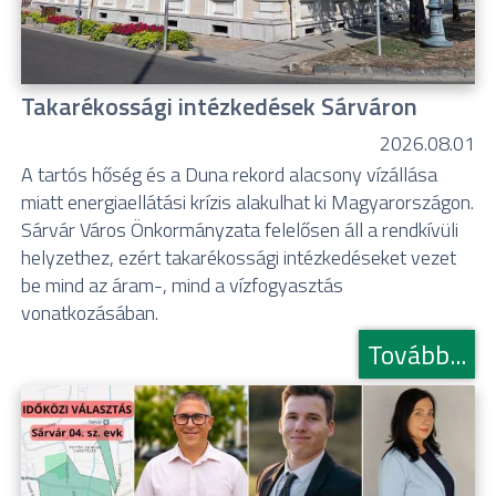
Takarékossági intézkedések Sárváron
2026.08.01
A tartós hőség és a Duna rekord alacsony vízállása
miatt energiaellátási krízis alakulhat ki Magyarországon.
Sárvár Város Önkormányzata felelősen áll a rendkívüli
helyzethez, ezért takarékossági intézkedéseket vezet
be mind az áram-, mind a vízfogyasztás
vonatkozásában.
Tovább...