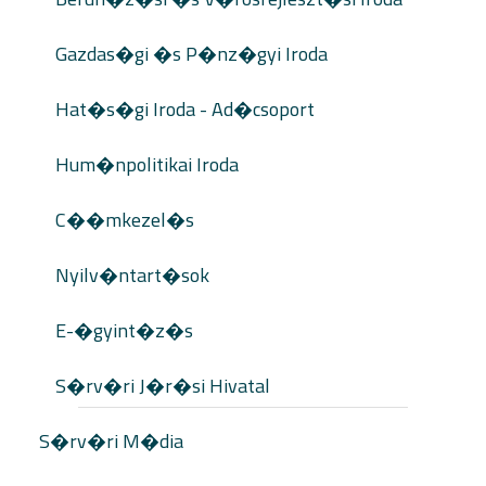
Gazdas�gi �s P�nz�gyi Iroda
Hat�s�gi Iroda - Ad�csoport
Hum�npolitikai Iroda
C��mkezel�s
Nyilv�ntart�sok
E-�gyint�z�s
S�rv�ri J�r�si Hivatal
S�rv�ri M�dia