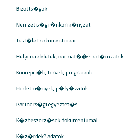
Bizotts�gok
Nemzetis�gi �nkorm�nyzat
Test�let dokumentumai
Helyi rendeletek, normat��v hat�rozatok
Koncepci�k, tervek, programok
Hirdetm�nyek, p�ly�zatok
Partners�gi egyeztet�s
K�zbeszerz�sek dokumentumai
K�z�rdek? adatok