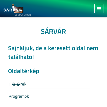
menu
SÁRVÁR
Sajnáljuk, de a keresett oldal nem
található!
Oldaltérkép
H��rek
Programok