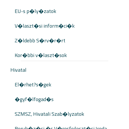
EU-s p�ly�zatok
V�laszt�si inform�ci�k
Z�ldebb S�rv�r�rt
Kor�bbi v�laszt�sok
Hivatal
El�rhet?s�gek
�gyf�lfogad�s
SZMSZ, Hivatali Szab�lyzatok
Beruh�z�si �s V�rosfejleszt�si Iroda