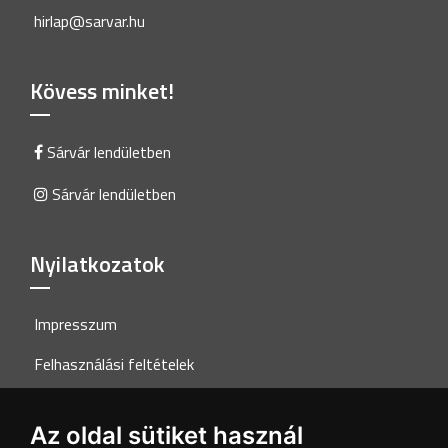
hirlap@sarvar.hu
Kövess minket!
Sárvár lendületben
Sárvár lendületben
Nyilatkozatok
Impresszum
Felhasználási feltételek
Adatkezelési tájékoztató
Az oldal sütiket használ
Akadálymentesítési nyilatkozat