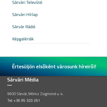
Sárvári Televízió
Sárvári Hírlap
Sárvár Rádió
Képgalériák
Értesüljön elsőként városunk híreiről!
Sárvári Média
9600 Sárvár, Móricz Zsigmond u. 4.
Tel: +36 95 320 261