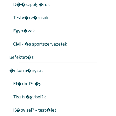
D��szpolg�rok
Testv�rv�rosok
Egyh�zak
Civil- �s sportszervezetek
Befektet�s
�nkorm�nyzat
El�rhet?s�g
Tiszts�gvisel?k
K�pvisel? - test�let