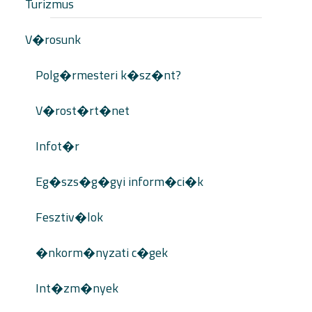
Turizmus
V�rosunk
Polg�rmesteri k�sz�nt?
V�rost�rt�net
Infot�r
Eg�szs�g�gyi inform�ci�k
Fesztiv�lok
�nkorm�nyzati c�gek
Int�zm�nyek