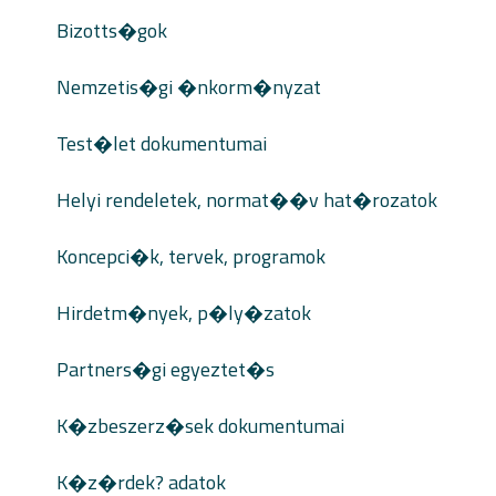
Bizotts�gok
Nemzetis�gi �nkorm�nyzat
Test�let dokumentumai
Helyi rendeletek, normat��v hat�rozatok
Koncepci�k, tervek, programok
Hirdetm�nyek, p�ly�zatok
Partners�gi egyeztet�s
K�zbeszerz�sek dokumentumai
K�z�rdek? adatok