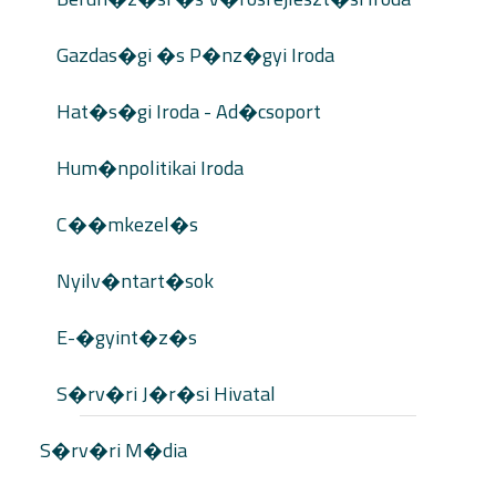
Gazdas�gi �s P�nz�gyi Iroda
Hat�s�gi Iroda - Ad�csoport
Hum�npolitikai Iroda
C��mkezel�s
Nyilv�ntart�sok
E-�gyint�z�s
S�rv�ri J�r�si Hivatal
S�rv�ri M�dia