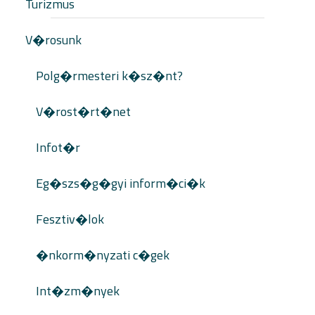
Turizmus
V�rosunk
Polg�rmesteri k�sz�nt?
V�rost�rt�net
Infot�r
Eg�szs�g�gyi inform�ci�k
Fesztiv�lok
�nkorm�nyzati c�gek
Int�zm�nyek