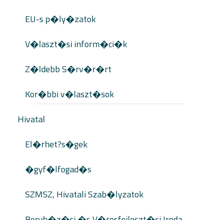
EU-s p�ly�zatok
V�laszt�si inform�ci�k
Z�ldebb S�rv�r�rt
Kor�bbi v�laszt�sok
Hivatal
El�rhet?s�gek
�gyf�lfogad�s
SZMSZ, Hivatali Szab�lyzatok
Beruh�z�si �s V�rosfejleszt�si Iroda