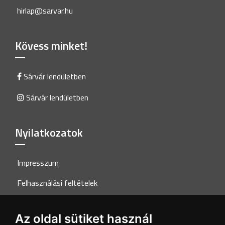
hirlap@sarvar.hu
Kövess minket!
Sárvár lendületben
Sárvár lendületben
Nyilatkozatok
Impresszum
Felhasználási feltételek
Adatkezelési tájékoztató
Az oldal sütiket használ
Akadálymentesítési nyilatkozat