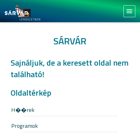
menu
SÁRVÁR
Sajnáljuk, de a keresett oldal nem
található!
Oldaltérkép
H��rek
Programok