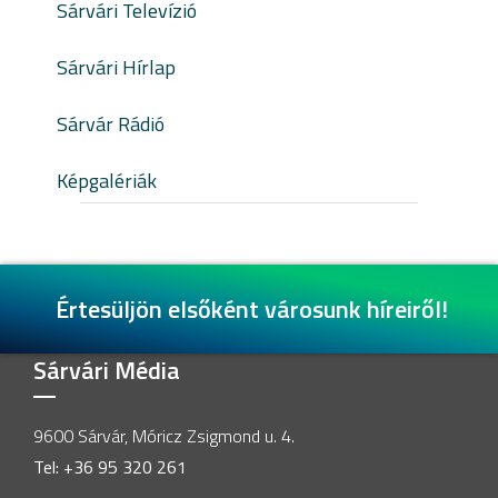
Sárvári Televízió
Sárvári Hírlap
Sárvár Rádió
Képgalériák
Értesüljön elsőként városunk híreiről!
Sárvári Média
9600 Sárvár, Móricz Zsigmond u. 4.
Tel: +36 95 320 261