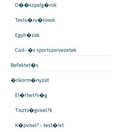
D��szpolg�rok
Testv�rv�rosok
Egyh�zak
Civil- �s sportszervezetek
Befektet�s
�nkorm�nyzat
El�rhet?s�g
Tiszts�gvisel?k
K�pvisel? - test�let