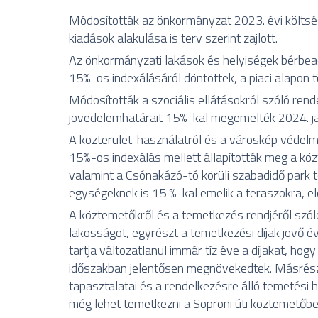
Módosították az önkormányzat 2023. évi költségv
kiadások alakulása is terv szerint zajlott.
Az önkormányzati lakások és helyiségek bérbeadá
15%-os indexálásáról döntöttek, a piaci alapon
Módosították a szociális ellátásokról szóló rend
jövedelemhatárait 15%-kal megemelték 2024. ja
A közterület-használatról és a városkép védelm
15%-os indexálás mellett állapították meg a közte
valamint a Csónakázó-tó körüli szabadidő park
egységeknek is 15 %-kal emelik a teraszokra, elő
A köztemetőkről és a temetkezés rendjéről szól
lakosságot, egyrészt a temetkezési díjak jövő 
tartja változatlanul immár tíz éve a díjakat, hog
időszakban jelentősen megnövekedtek. Másrészt
tapasztalatai és a rendelkezésre álló temetési 
még lehet temetkezni a Soproni úti köztemetőbe