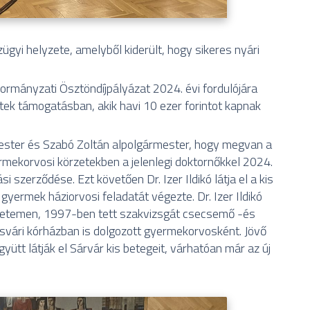
ügyi helyzete, amelyből kiderült, hogy sikeres nyári
rmányzati Ösztöndíjpályázat 2024. évi fordulójára
ttek támogatásban, akik havi 10 ezer forintot kapnak
mester és Szabó Zoltán alpolgármester, hogy megvan a
rmekorvosi körzetekben a jelenlegi doktornőkkel 2024.
 szerződése. Ezt követően Dr. Izer Ildikó látja el a kis
gyermek háziorvosi feladatát végezte. Dr. Izer Ildikó
etemen, 1997-ben tett szakvizsgát csecsemő -és
svári kórházban is dolgozott gyermekorvosként. Jövő
yütt látják el Sárvár kis betegeit, várhatóan már az új