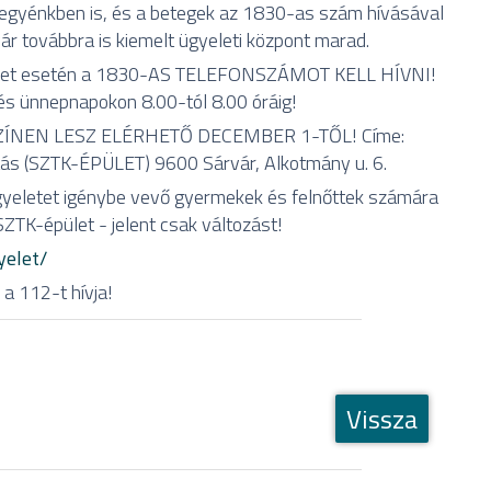
gyénkben is, és a betegek az 1830-as szám hívásával
ár továbbra is kiemelt ügyeleti központ marad.
, tünet esetén a 1830-AS TELEFONSZÁMOT KELL HÍVNI!
és ünnepnapokon 8.00-tól 8.00 óráig!
ÍNEN LESZ ELÉRHETŐ DECEMBER 1-TŐL! Címe:
átás (SZTK-ÉPÜLET) 9600 Sárvár, Alkotmány u. 6.
ügyeletet igénybe vevő gyermekek és felnőttek számára
SZTK-épület - jelent csak változást!
yelet/
 a 112-t hívja!
Vissza