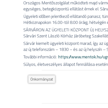
Országos Mentőszolgálat működteti majd várme
egységes, betegközpontú ellátást érnek el. Sárv
Ügyeleti időben jelentkező ellátandó panasz
Hétköznapokon 16.00-tól 8.00 óráig, hétvégén 
SÁRVÁRON AZ ÜGYELETI KÖZPONT ÚJ HELYSZ
Sárvári Szent László Kórház Járóbeteg Szakell
Sárvár kiemelt ügyeleti központ marad, így az 
az új telefonszám – 1830 – és az új helyszín – 
További információ:
https://www.mentok.hu/ug
Súlyos, életveszélyes állapot fennállása esetén
Önkormányzat