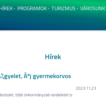
HÍ­REK
PROGRAMOK
TURIZMUS
VÁROSUNK
Hírek
Ã¼gyelet, Ãºj gyermekorvos
2023.11.23
estület, több önkormányzati rendeletet is