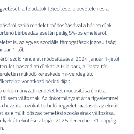
etését, a feladatok teljesítése, a bevételek és a
sáról szóló rendelet módosításával a bérleti díjak
 történő bérbeadás esetén pedig 5%-os emelésről.
eletet is, az egyes szociális támogatások jogosultsági
nuár 1-től.
éről szóló rendelet módosításával 2024. január 1-jétől
rület-használati díjakat. A Hild park, a Posta tér,
 területén működő kereskedelmi-vendéglátó
kertekre vonatkozó bérleti díjait.
ó önkormányzati rendelet két módosítása érinti a
évtől sem változnak. Az önkormányzat arra figyelemmel
y a hozzátartozókat terhelő kegyeleti kiadások az elmúlt
 az elmúlt időszak temetési szokásainak változása,
helyek áttekintése alapján 2025. december 31. napjáig
n.