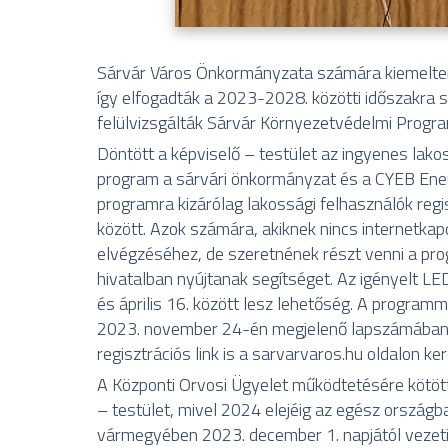
Sárvár Város Önkormányzata számára kiemelten
így elfogadták a 2023-2028. közötti időszakra 
felülvizsgálták Sárvár Környezetvédelmi Progra
Döntött a képviselő – testület az ingyenes lak
program a sárvári önkormányzat és a CYEB Ene
programra kizárólag lakossági felhasználók reg
között. Azok számára, akiknek nincs internetkap
elvégzéséhez, de szeretnének részt venni a pr
hivatalban nyújtanak segítséget. Az igényelt L
és április 16. között lesz lehetőség. A programm
2023. november 24-én megjelenő lapszámában é
regisztrációs link is a sarvarvaros.hu oldalon k
A Központi Orvosi Ügyelet működtetésére kötöt
– testület, mivel 2024 elejéig az egész országba
vármegyében 2023. december 1. napjától vezetik 