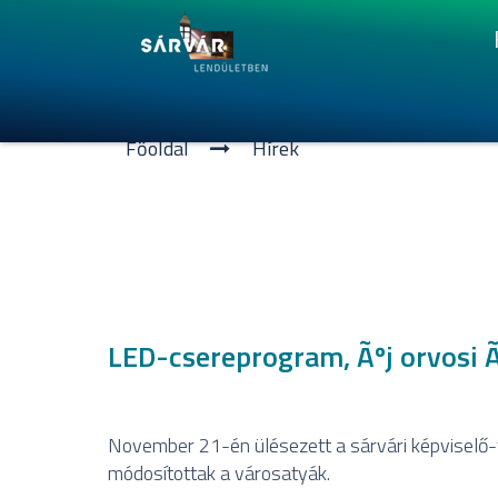
Főoldal
Hí­rek
LED-csereprogram, Ãºj orvosi 
November 21-én ülésezett a sárvári képviselő-t
módosítottak a városatyák.