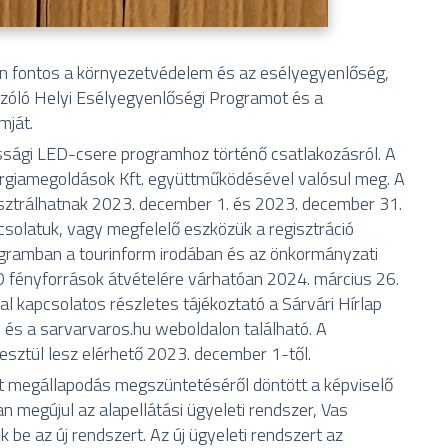
 fontos a környezetvédelem és az esélyegyenlőség,
szóló Helyi Esélyegyenlőségi Programot és a
mját.
ossági LED-csere programhoz történő csatlakozásról. A
rgiamegoldások Kft. együttműködésével valósul meg. A
isztrálhatnak 2023. december 1. és 2023. december 31.
csolatuk, vagy megfelelő eszközük a regisztráció
ogramban a tourinform irodában és az önkormányzati
ED fényforrások átvételére várhatóan 2024. március 26.
al kapcsolatos részletes tájékoztató a Sárvári Hírlap
s a sarvarvaros.hu weboldalon található. A
eresztül lesz elérhető 2023. december 1-től.
t megállapodás megszüntetéséről döntött a képviselő
n megújul az alapellátási ügyeleti rendszer, Vas
be az új rendszert. Az új ügyeleti rendszert az