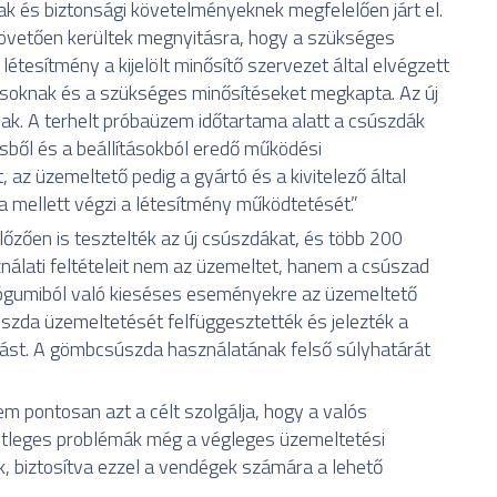
k és biztonsági követelményeknek megfelelően járt el.
övetően kerültek megnyitásra, hogy a szükséges
létesítmény a kijelölt minősítő szervezet által elvégzett
rásoknak és a szükséges minősítéseket megkapta. Az új
lnak. A terhelt próbaüzem időtartama alatt a csúszdák
sből és a beállításokból eredő működési
t, az üzemeltető pedig a gyártó és a kivitelező által
a mellett végzi a létesítmény működtetését.”
őzően is tesztelték az új csúszdákat, és több 200
nálati feltételeit nem az üzemeltet, hanem a csúszad
szógumiból való kieséses eseményekre az üzemeltető
úszda üzemeltetését felfüggesztették és jelezték a
álást. A gömbcsúszda használatának felső súlyhatárát
üzem pontosan azt a célt szolgálja, hogy a valós
etleges problémák még a végleges üzemeltetési
ek, biztosítva ezzel a vendégek számára a lehető