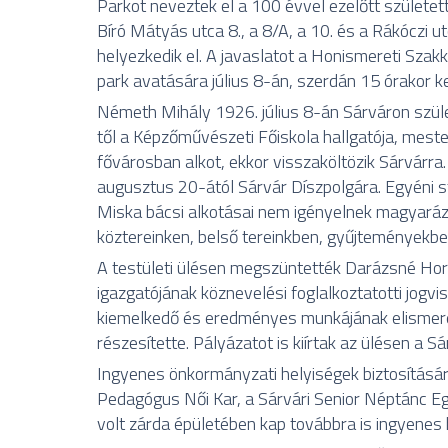
Parkot neveztek el a 100 évvel ezelőtt születe
Bíró Mátyás utca 8., a 8/A, a 10. és a Rákóczi
helyezkedik el. A javaslatot a Honismereti Szak
park avatására július 8-án, szerdán 15 órakor ke
Németh Mihály 1926. július 8-án Sárváron szüle
től a Képzőművészeti Főiskola hallgatója, mest
fővárosban alkot, ekkor visszaköltözik Sárvárr
augusztus 20-ától Sárvár Díszpolgára. Egyéni stí
Miska bácsi alkotásai nem igényelnek magyarázat
köztereinken, belső tereinkben, gyűjteményekbe
A testületi ülésen megszüntették Darázsné Horv
igazgatójának köznevelési foglalkoztatotti jogvi
kiemelkedő és eredményes munkájának elismeré
részesítette. Pályázatot is kiírtak az ülésen a S
Ingyenes önkormányzati helyiségek biztosításáró
Pedagógus Női Kar, a Sárvári Senior Néptánc Eg
volt zárda épületében kap továbbra is ingyenes 