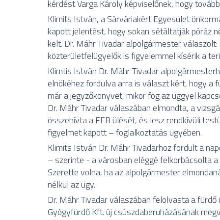
kérdést Varga Károly képviselőnek, hogy továbbr
Klimits István, a Sárváriakért Egyesület önkormá
kapott jelentést, hogy sokan sétáltatják póráz n
kelt. Dr. Máhr Tivadar alpolgármester válaszolt
közterületfelügyelők is figyelemmel kísérik a ter
Klimtis István Dr. Máhr Tivadar alpolgármesterhe
elnökéhez fordulva arra is választ kért, hogy a 
már a jegyzőkönyvet, mikor fog az üggyel kapcsol
Dr. Máhr Tivadar válaszában elmondta, a vizsgá
összehívta a FEB ülését, és lesz rendkívüli testü
figyelmet kapott – foglalkoztatás ügyében.
Klimits István Dr. Máhr Tivadarhoz fordult a na
– szerinte - a városban eléggé felkorbácsolta a
Szerette volna, ha az alpolgármester elmondan
nélkül az ügy.
Dr. Máhr Tivadar válaszában felolvasta a fürdő ü
Gyógyfürdő Kft. új csúszdaberuházásának megv