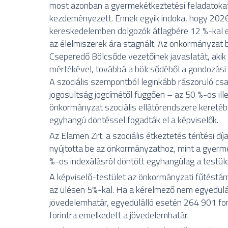
most azonban a gyermekétkeztetési feladatokat 
kezdeményezett. Ennek egyik indoka, hogy 202
kereskedelemben dolgozók átlagbére 12 %-kal em
az élelmiszerek ára stagnált. Az önkormányzat 
Cseperedő Bölcsőde vezetőinek javaslatát, akik
mértékével, továbbá a bölcsődéből a gondozási 
A szociális szempontból leginkább rászoruló csa
jogosultság jogcímétől függően – az 50 %-os i
önkormányzat szociális ellátórendszere keretében
egyhangú döntéssel fogadták el a képviselők.
Az Elamen Zrt. a szociális étkeztetés térítési d
nyújtotta be az önkormányzathoz, mint a gyerm
%-os indexálásról döntött egyhangúlag a testüle
A képviselő-testület az önkormányzati fűtéstá
az ülésen 5%-kal. Ha a kérelmező nem egyedülál
jövedelemhatár, egyedülálló esetén 264 901 fo
forintra emelkedett a jövedelemhatár.