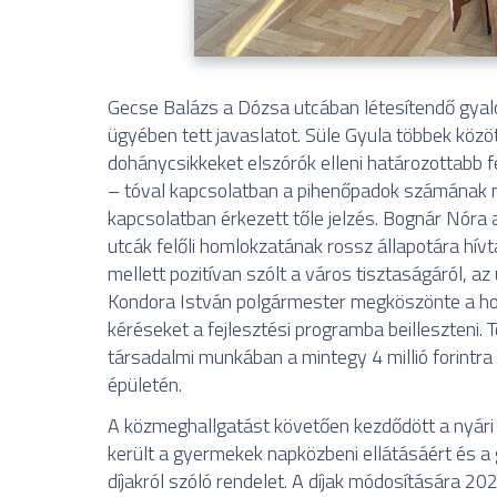
Gecse Balázs a Dózsa utcában létesítendő gyalo
ügyében tett javaslatot. Süle Gyula többek közö
dohánycsikkeket elszórók elleni határozottabb f
– tóval kapcsolatban a pihenőpadok számának n
kapcsolatban érkezett tőle jelzés. Bognár Nóra
utcák felőli homlokzatának rossz állapotára hívta
mellett pozitívan szólt a város tisztaságáról, az
Kondora István polgármester megköszönte a hoz
kéréseket a fejlesztési programba beilleszteni. 
társadalmi munkában a mintegy 4 millió forintra
épületén.
A közmeghallgatást követően kezdődött a nyári s
került a gyermekek napközbeni ellátásáért és a 
díjakról szóló rendelet. A díjak módosítására 2