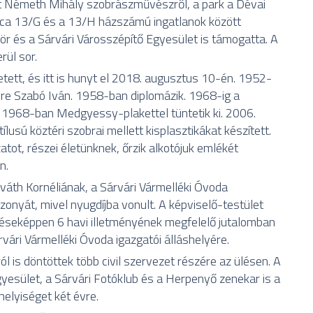
tt Németh Mihály szobrászművészről, a park a Dévai
 utca 13/G és a 13/H házszámú ingatlanok között
kör és a Sárvári Városszépítő Egyesület is támogatta. A
rül sor.
tett, és itt is hunyt el 2018. augusztus 10-én. 1952-
ere Szabó Iván. 1958-ban diplomázik. 1968-ig a
a. 1968-ban Medgyessy-plakettel tüntetik ki. 2006.
lusú köztéri szobrai mellett kisplasztikákat készített.
ot, részei életünknek, őrzik alkotójuk emlékét
n.
áth Kornéliának, a Sárvári Vármelléki Óvoda
szonyát, mivel nyugdíjba vonult. A képviselő-testület
seképpen 6 havi illetményének megfelelő jutalomban
árvári Vármelléki Óvoda igazgatói álláshelyére.
l is döntöttek több civil szervezet részére az ülésen. A
yesület, a Sárvári Fotóklub és a Herpenyő zenekar is a
helyiséget két évre.