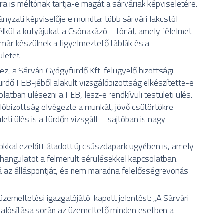
a is méltónak tartja-e magát a sárváriak képviseletére.
nyzati képviselője elmondta: több sárvári lakostól
élkül a kutyájukat a Csónakázó – tónál, amely félelmet
: már készülnek a figyelmeztető táblák és a
ületet.
z, a Sárvári Gyógyfürdő Kft. felügyelő bizottsági
fürdő FEB-jéből alakult vizsgálóbizottság elkészítette-e
atban ülésezni a FEB, lesz-e rendkívüli testületi ülés.
lóbizottság elvégezte a munkát, jövő csütörtökre
leti ülés is a fürdőn vizsgált – sajtóban is nagy
pokkal ezelőtt átadott új csúszdapark ügyében is, amely
 hangulatot a felmerült sérülésekkel kapcsolatban.
á az álláspontját, és nem maradna felelősségrevonás
zemeltetési igazgatójától kapott jelentést: „A Sárvári
alósítása során az üzemeltető minden esetben a