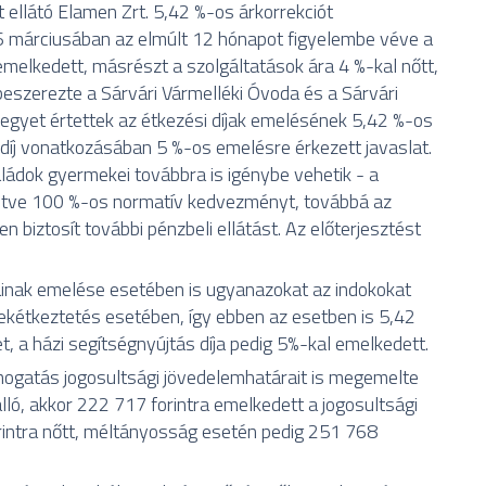
ellátó Elamen Zrt. 5,42 %-os árkorrekciót
6 márciusában az elmúlt 12 hónapot figyelembe véve a
elkedett, másrészt a szolgáltatások ára 4 %-kal nőtt,
beszerezte a Sárvári Vármelléki Óvoda és a Sárvári
 egyet értettek az étkezési díjak emelésének 5,42 %-os
díj vonatkozásában 5 %-os emelésre érkezett javaslat.
ládok gyermekei továbbra is igénybe vehetik - a
lletve 100 %-os normatív kedvezményt, továbbá az
 biztosít további pénzbeli ellátást. Az előterjesztést
íjainak emelése esetében is ugyanazokat az indokokat
ekétkeztetés esetében, így ebben az esetben is 5,42
t, a házi segítségnyújtás díja pedig 5%-kal emelkedett.
mogatás jogosultsági jövedelemhatárait is megemelte
ló, akkor 222 717 forintra emelkedett a jogosultsági
rintra nőtt, méltányosság esetén pedig 251 768