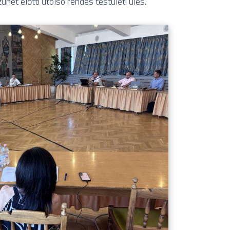
net előtti utolsó rendes testületi ülés.