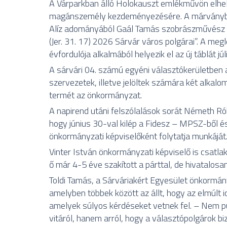
A Várparkban álló Holokauszt emlékművön elhel
magánszemély kezdeményezésére. A márványból 
Alíz adományából Gaál Tamás szobrászművész ter
(Jer. 31. 17) 2026 Sárvár város polgárai”. A meg
évfordulója alkalmából helyezik el az új táblát jú
A sárvári 04. számú egyéni választókerületben 
szervezetek, illetve jelöltek számára két alka
termét az önkormányzat.
A napirend utáni felszólalások sorát Németh Rób
hogy június 30-val kilép a Fidesz – MPSZ-ből és 
önkormányzati képviselőként folytatja munkáját
Vinter István önkormányzati képviselő is csatla
ő már 4-5 éve szakított a párttal, de hivatalosan
Toldi Tamás, a Sárváriakért Egyesület önkormány
amelyben többek között az állt, hogy az elmúlt
amelyek súlyos kérdéseket vetnek fel. – Nem pu
vitáról, hanem arról, hogy a választópolgárok bi