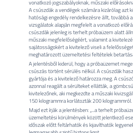
vonatkozó jogszabályoknak, műszaki előírásokna
A csúszdák a vendégek számára kizárólag azt k
hatósági engedély rendelkezésre állt, továbbá a 
vizsgálatok alapján megfelelt a vonatkozó előí
csúszdák jelenleg is terhelt próbaüzem alatt ál
műszaki megfelelőségéért, valamint a kivitelezé
sajátosságokért a kivitelező viseli a felelőssége
meghatározott üzemeltetési feltételek betartás
A jelentésből kiderül, hogy a próbaüzemet megel
csúszás történt sérülés nélkül. A csúszdák hasz
gyártója és a kivitelező határozza meg. A csú
azonnal reagált a sérülteket ellátták, a gömbcs
kivitelezőnek, aki megkezdte a műszaki kivizsg
150 kilogrammra korlátozták 200 kilogrammról.
Majd ezt írják a jelentésben: „...a terhelt próba
üzemeltetési körülmények között jelentkező es
időszak előtt feltárhatók és kijavíthatók legyen
legmagasabb szintű biztonságot.