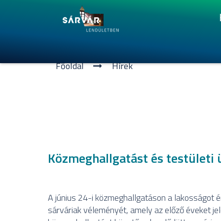
Főoldal
Hí­rek
Közmeghallgatást és testületi ü
A június 24-i közmeghallgatáson a lakosságot ér
sárváriak véleményét, amely az előző éveket jel