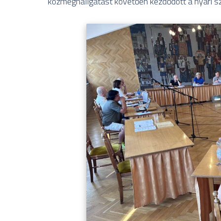
közmeghallgatást követően kezdődött a nyári szü