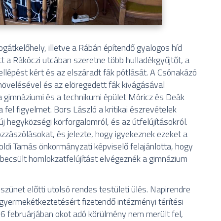
gátkelőhely, illetve a Rábán építendő gyalogos híd
tt a Rákóczi utcában szeretne több hulladékgyűjtőt, a
ellépést kért és az elszáradt fák pótlását. A Csónakázó
övelésével és az elöregedett fák kivágásával
 a gimnáziumi és a technikumi épület Móricz és Deák
 fel figyelmet. Bors László a kritikai észrevételek
 új hegyközségi körforgalomról, és az útfelújításokról.
zászólásokat, és jelezte, hogy igyekeznek ezeket a
Toldi Tamás önkormányzati képviselő felajánlotta, hogy
 becsült homlokzatfelújítást elvégeznék a gimnázium
zünet előtti utolsó rendes testületi ülés. Napirendre
gyermekétkeztetésért fizetendő intézményi térítési
026 februárjában okot adó körülmény nem merült fel,