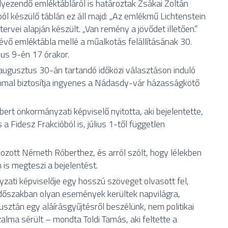
yezendő emléktábláról is határoztak Zsákai Zoltán
készülő táblán ez áll majd: „Az emlékmű Lichtenstein
vei alapján készült. „Van remény a jövődet illetően.”
lévő emléktábla mellé a műalkotás felállításának 30.
lius 9-én 17 órakor.
augusztus 30-án tartandó időközi választáson induló
lommal biztosítja ingyenes a Nádasdy-vár házasságkötő
ert önkormányzati képviselő nyitotta, aki bejelentette,
a Fidesz Frakcióból is, július 1-től független
.
kozott Németh Róberthez, és arról szólt, hogy lélekben
 is megteszi a bejelentést.
zati képviselője egy hosszú szöveget olvasott fel,
 időszakban olyan események kerültek napvilágra,
sztán egy aláírásgyűjtésről beszélünk, nem politikai
zalma sérült – mondta Toldi Tamás, aki feltette a