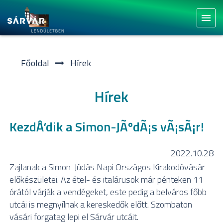
menu
Főoldal
Hí­rek
Hírek
KezdÅ‘dik a Simon-JÃºdÃ¡s vÃ¡sÃ¡r!
2022.10.28
Zajlanak a Simon-Júdás Napi Országos Kirakodóvásár
előkészületei. Az étel- és italárusok már pénteken 11
órától várják a vendégeket, este pedig a belváros főbb
utcái is megnyílnak a kereskedők előtt. Szombaton
vásári forgatag lepi el Sárvár utcáit.