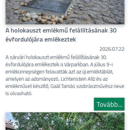
A holokauszt emlékmű felállításának 30
évfordulójára emlékeztek
2026.07.22
A sárvári holokauszt emlékmű felállításának 30.
évfordulójára emlékeztek a Várparkban. A július 9-i
emlékünnepségen felavatták azt az új emléktáblát,
amelyen az adományozó, Lichtenstein Alíz és az
emlékművet készítő, Gaál Tamás szobrászművész neve
is olvasható.
Tovább...