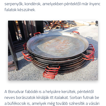
serpenyők, kondérok, amelyekben péntektől már ínyenc
falatok készülnek.
A Borudvar fabódéi is a helyükre kerültek, péntektől
neves borászatok kínálják itt italaikat. Sorban futnak be
a büfékocsik is, amelyek még tovább színesítik a vásári