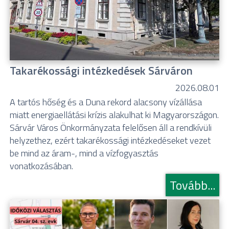
Takarékossági intézkedések Sárváron
2026.08.01
A tartós hőség és a Duna rekord alacsony vízállása
miatt energiaellátási krízis alakulhat ki Magyarországon.
Sárvár Város Önkormányzata felelősen áll a rendkívüli
helyzethez, ezért takarékossági intézkedéseket vezet
be mind az áram-, mind a vízfogyasztás
vonatkozásában.
Tovább...