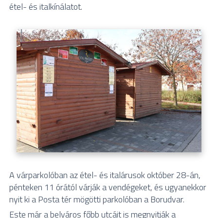
étel- és italkínálatot.
A várparkolóban az étel- és italárusok október 28-án,
pénteken 11 órától várják a vendégeket, és ugyanekkor
nyit ki a Posta tér mögötti parkolóban a Borudvar.
Este már a belváros főbb utcáit is megnyitják a