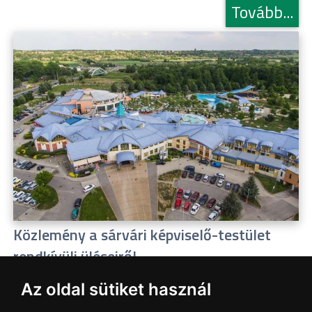
Tovább...
Közlemény a sárvári képviselő-testület
rendkívüli üléseiről
2026.07.20
Az oldal sütiket használ
A sárvári képviselő-testület július 13-án és 16-án is