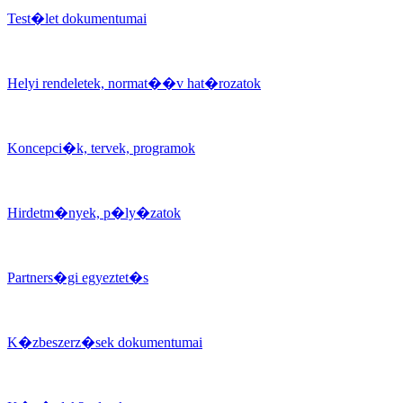
Test�let dokumentumai
Helyi rendeletek, normat��v hat�rozatok
Koncepci�k, tervek, programok
Hirdetm�nyek, p�ly�zatok
Partners�gi egyeztet�s
K�zbeszerz�sek dokumentumai