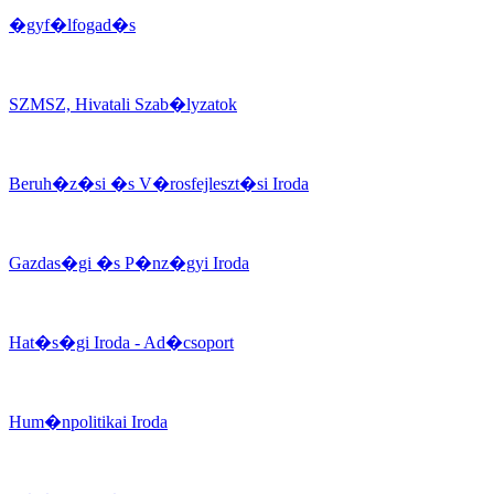
�gyf�lfogad�s
SZMSZ, Hivatali Szab�lyzatok
Beruh�z�si �s V�rosfejleszt�si Iroda
Gazdas�gi �s P�nz�gyi Iroda
Hat�s�gi Iroda - Ad�csoport
Hum�npolitikai Iroda