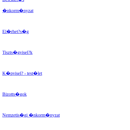
�nkorm�nyzat
El�rhet?s�g
Tiszts�gvisel?k
K�pvisel? - test�let
Bizotts�gok
Nemzetis�gi �nkorm�nyzat