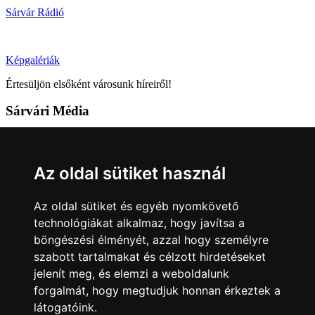
Sárvár Rádió
Képgalériák
Értesüljön elsőként városunk híreiről!
Sárvári Média
9600 Sárvár, Móricz Zsigmond u. 4.
Tel: +36 95 320 261
Az oldal sütiket használ
hirlap@sarvar.hu
Az oldal sütiket és egyéb nyomkövető
Kövess minket!
technológiákat alkalmaz, hogy javítsa a
böngészési élményét, azzal hogy személyre
Sárvár lendületben
Sárvár lendületben
szabott tartalmakat és célzott hirdetéseket
Nyilatkozatok
jelenít meg, és elemzi a weboldalunk
forgalmát, hogy megtudjuk honnan érkeztek a
Impresszum
Felhasználási feltételek
Adatkezelési tájékoztató
látogatóink.
Akadálymentesítési nyilatkozat