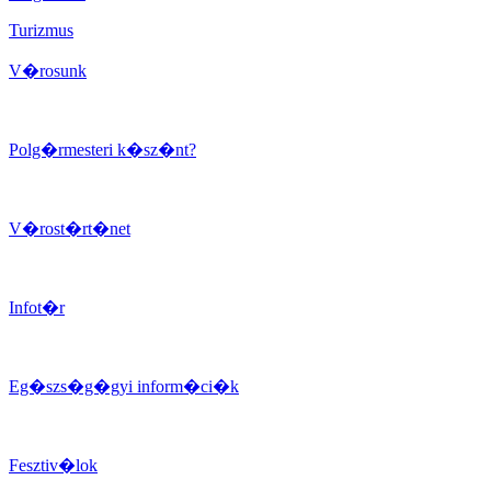
Turizmus
V�rosunk
Polg�rmesteri k�sz�nt?
V�rost�rt�net
Infot�r
Eg�szs�g�gyi inform�ci�k
Fesztiv�lok