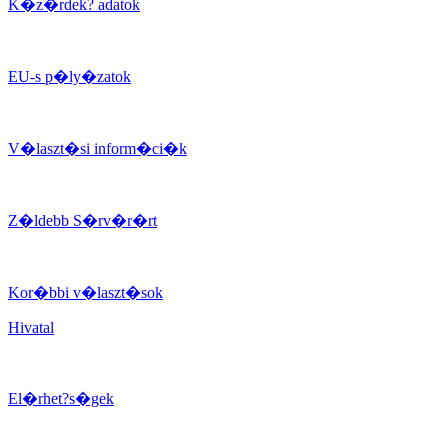
K�z�rdek? adatok
EU-s p�ly�zatok
V�laszt�si inform�ci�k
Z�ldebb S�rv�r�rt
Kor�bbi v�laszt�sok
Hivatal
El�rhet?s�gek