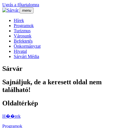
Ugrás a főtartalomra
menu
Hí­rek
Programok
Turizmus
Városunk
Befektetés
Önkormányzat
Hivatal
Sárvári Média
Sárvár
Sajnáljuk, de a keresett oldal nem
található!
Oldaltérkép
H��rek
Programok