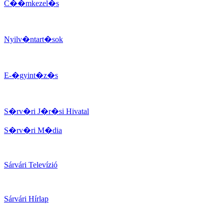
C��mkezel�s
Nyilv�ntart�sok
E-�gyint�z�s
S�rv�ri J�r�si Hivatal
S�rv�ri M�dia
Sárvári Televízió
Sárvári Hírlap