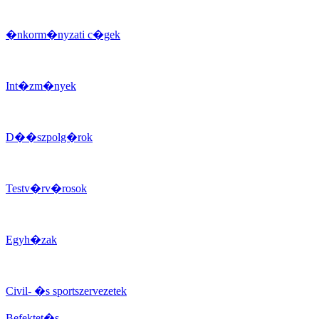
�nkorm�nyzati c�gek
Int�zm�nyek
D��szpolg�rok
Testv�rv�rosok
Egyh�zak
Civil- �s sportszervezetek
Befektet�s