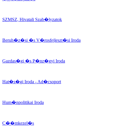
SZMSZ, Hivatali Szab�lyzatok
Beruh�z�si �s V�rosfejleszt�si Iroda
Gazdas�gi �s P�nz�gyi Iroda
Hat�s�gi Iroda - Ad�csoport
Hum�npolitikai Iroda
C��mkezel�s