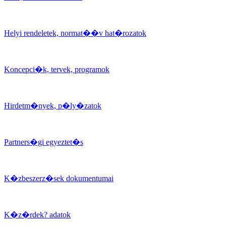
Helyi rendeletek, normat��v hat�rozatok
Koncepci�k, tervek, programok
Hirdetm�nyek, p�ly�zatok
Partners�gi egyeztet�s
K�zbeszerz�sek dokumentumai
K�z�rdek? adatok