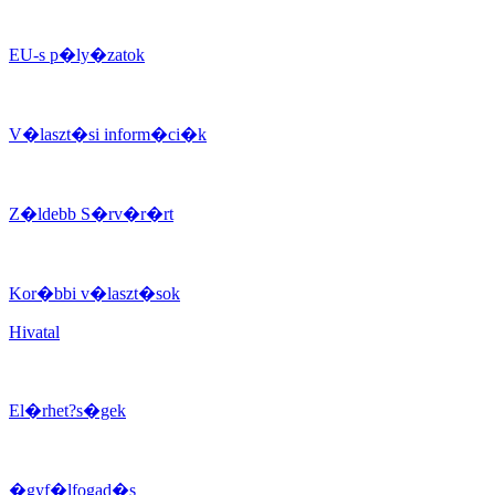
EU-s p�ly�zatok
V�laszt�si inform�ci�k
Z�ldebb S�rv�r�rt
Kor�bbi v�laszt�sok
Hivatal
El�rhet?s�gek
�gyf�lfogad�s