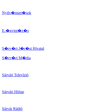
Nyilv�ntart�sok
E-�gyint�z�s
S�rv�ri J�r�si Hivatal
S�rv�ri M�dia
Sárvári Televízió
Sárvári Hírlap
Sárvár Rádió