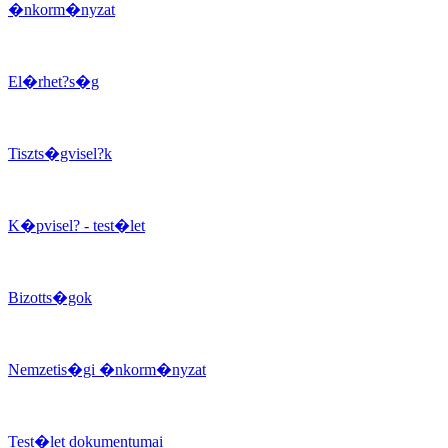
�nkorm�nyzat
El�rhet?s�g
Tiszts�gvisel?k
K�pvisel? - test�let
Bizotts�gok
Nemzetis�gi �nkorm�nyzat
Test�let dokumentumai