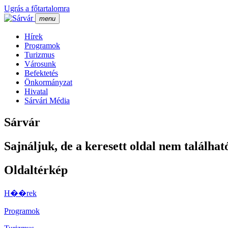
Ugrás a főtartalomra
menu
Hí­rek
Programok
Turizmus
Városunk
Befektetés
Önkormányzat
Hivatal
Sárvári Média
Sárvár
Sajnáljuk, de a keresett oldal nem találhat
Oldaltérkép
H��rek
Programok