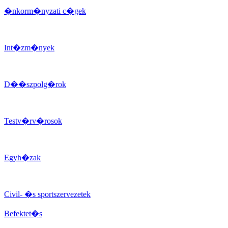
�nkorm�nyzati c�gek
Int�zm�nyek
D��szpolg�rok
Testv�rv�rosok
Egyh�zak
Civil- �s sportszervezetek
Befektet�s