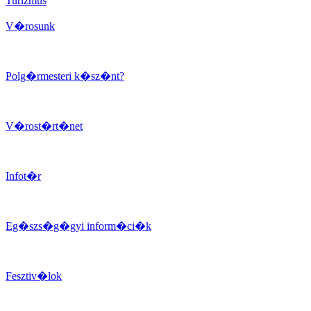
Turizmus
V�rosunk
Polg�rmesteri k�sz�nt?
V�rost�rt�net
Infot�r
Eg�szs�g�gyi inform�ci�k
Fesztiv�lok