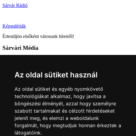
Sárvár Rádió
Képgalériák
Értesüljön elsőként városunk híreiről!
Sárvári Média
9600 Sárvár, Móricz Zsigmond u. 4.
Tel: +36 95 320 261
Az oldal sütiket használ
hirlap@sarvar.hu
Az oldal sütiket és egyéb nyomkövető
Kövess minket!
technológiákat alkalmaz, hogy javítsa a
böngészési élményét, azzal hogy személyre
Sárvár lendületben
Sárvár lendületben
szabott tartalmakat és célzott hirdetéseket
Nyilatkozatok
jelenít meg, és elemzi a weboldalunk
forgalmát, hogy megtudjuk honnan érkeztek a
Impresszum
Felhasználási feltételek
Adatkezelési tájékoztató
látogatóink.
Akadálymentesítési nyilatkozat