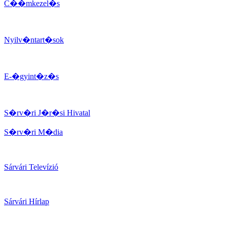
C��mkezel�s
Nyilv�ntart�sok
E-�gyint�z�s
S�rv�ri J�r�si Hivatal
S�rv�ri M�dia
Sárvári Televízió
Sárvári Hírlap