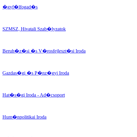
�gyf�lfogad�s
SZMSZ, Hivatali Szab�lyzatok
Beruh�z�si �s V�rosfejleszt�si Iroda
Gazdas�gi �s P�nz�gyi Iroda
Hat�s�gi Iroda - Ad�csoport
Hum�npolitikai Iroda