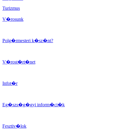
Turizmus
V�rosunk
Polg�rmesteri k�sz�nt?
V�rost�rt�net
Infot�r
Eg�szs�g�gyi inform�ci�k
Fesztiv�lok