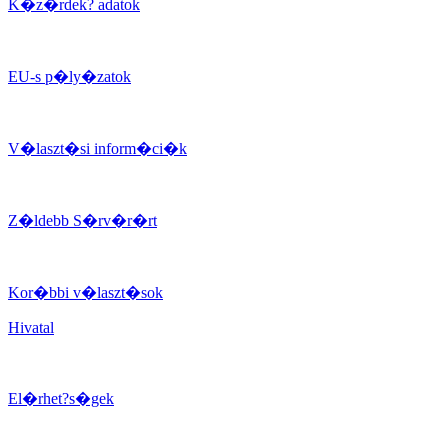
K�z�rdek? adatok
EU-s p�ly�zatok
V�laszt�si inform�ci�k
Z�ldebb S�rv�r�rt
Kor�bbi v�laszt�sok
Hivatal
El�rhet?s�gek