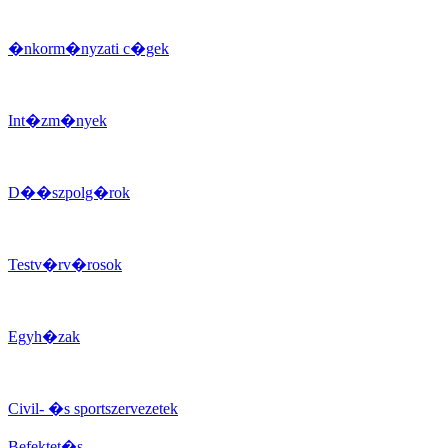
�nkorm�nyzati c�gek
Int�zm�nyek
D��szpolg�rok
Testv�rv�rosok
Egyh�zak
Civil- �s sportszervezetek
Befektet�s