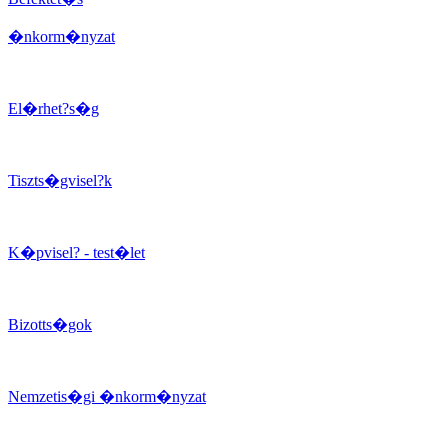
�nkorm�nyzat
El�rhet?s�g
Tiszts�gvisel?k
K�pvisel? - test�let
Bizotts�gok
Nemzetis�gi �nkorm�nyzat