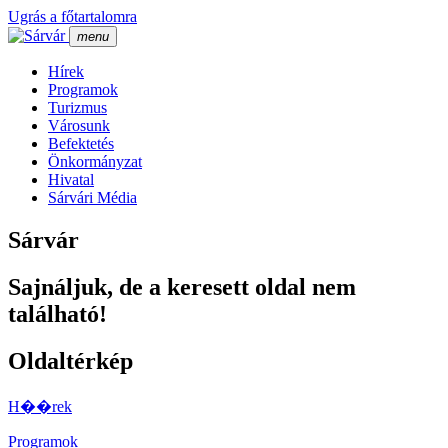
Ugrás a főtartalomra
menu
Hí­rek
Programok
Turizmus
Városunk
Befektetés
Önkormányzat
Hivatal
Sárvári Média
Sárvár
Sajnáljuk, de a keresett oldal nem
található!
Oldaltérkép
H��rek
Programok