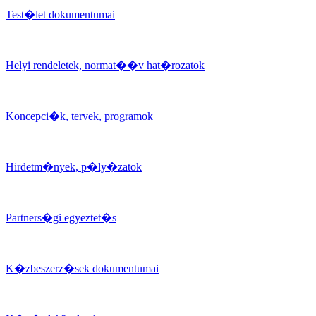
Test�let dokumentumai
Helyi rendeletek, normat��v hat�rozatok
Koncepci�k, tervek, programok
Hirdetm�nyek, p�ly�zatok
Partners�gi egyeztet�s
K�zbeszerz�sek dokumentumai