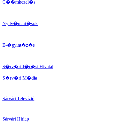
C��mkezel�s
Nyilv�ntart�sok
E-�gyint�z�s
S�rv�ri J�r�si Hivatal
S�rv�ri M�dia
Sárvári Televízió
Sárvári Hírlap