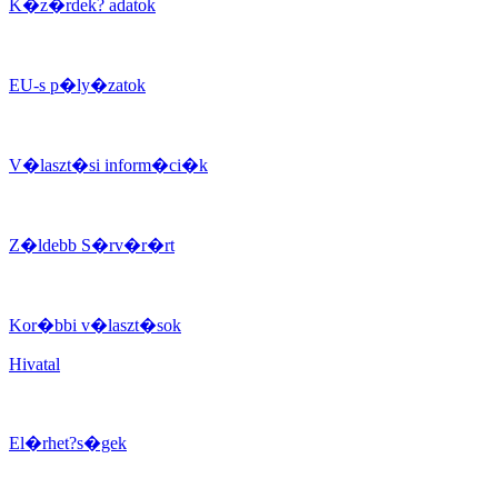
K�z�rdek? adatok
EU-s p�ly�zatok
V�laszt�si inform�ci�k
Z�ldebb S�rv�r�rt
Kor�bbi v�laszt�sok
Hivatal
El�rhet?s�gek