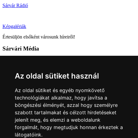
Sárvár Rádió
Képgalériák
Értesüljön elsőként városunk híreiről!
Sárvári Média
9600 Sárvár, Móricz Zsigmond u. 4.
Tel: +36 95 320 261
Az oldal sütiket használ
hirlap@sarvar.hu
Az oldal sütiket és egyéb nyomkövető
Kövess minket!
technológiákat alkalmaz, hogy javítsa a
böngészési élményét, azzal hogy személyre
Sárvár lendületben
Sárvár lendületben
szabott tartalmakat és célzott hirdetéseket
Nyilatkozatok
jelenít meg, és elemzi a weboldalunk
forgalmát, hogy megtudjuk honnan érkeztek a
Impresszum
Felhasználási feltételek
Adatkezelési tájékoztató
látogatóink.
Akadálymentesítési nyilatkozat