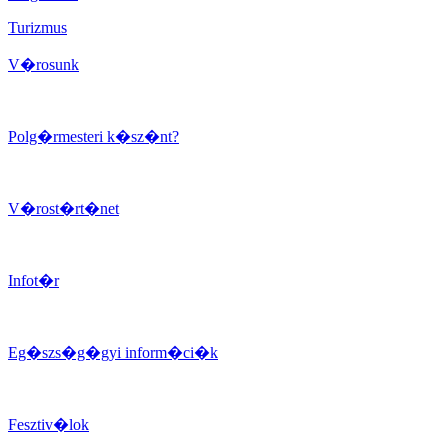
Turizmus
V�rosunk
Polg�rmesteri k�sz�nt?
V�rost�rt�net
Infot�r
Eg�szs�g�gyi inform�ci�k
Fesztiv�lok