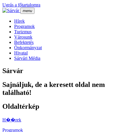
Ugrás a főtartalomra
menu
Hí­rek
Programok
Turizmus
Városunk
Befektetés
Önkormányzat
Hivatal
Sárvári Média
Sárvár
Sajnáljuk, de a keresett oldal nem
található!
Oldaltérkép
H��rek
Programok