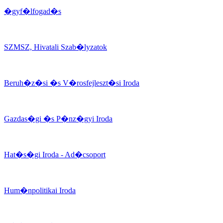
�gyf�lfogad�s
SZMSZ, Hivatali Szab�lyzatok
Beruh�z�si �s V�rosfejleszt�si Iroda
Gazdas�gi �s P�nz�gyi Iroda
Hat�s�gi Iroda - Ad�csoport
Hum�npolitikai Iroda