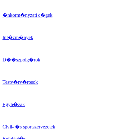
�nkorm�nyzati c�gek
Int�zm�nyek
D��szpolg�rok
Testv�rv�rosok
Egyh�zak
Civil- �s sportszervezetek
Befektet�s