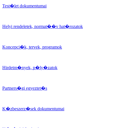
Test�let dokumentumai
Helyi rendeletek, normat��v hat�rozatok
Koncepci�k, tervek, programok
Hirdetm�nyek, p�ly�zatok
Partners�gi egyeztet�s
K�zbeszerz�sek dokumentumai