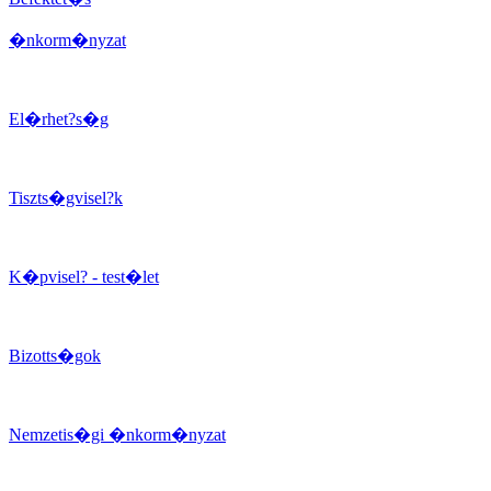
�nkorm�nyzat
El�rhet?s�g
Tiszts�gvisel?k
K�pvisel? - test�let
Bizotts�gok
Nemzetis�gi �nkorm�nyzat