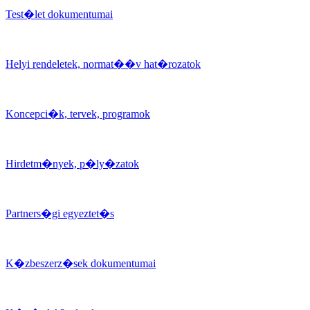
Test�let dokumentumai
Helyi rendeletek, normat��v hat�rozatok
Koncepci�k, tervek, programok
Hirdetm�nyek, p�ly�zatok
Partners�gi egyeztet�s
K�zbeszerz�sek dokumentumai