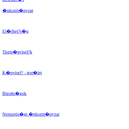
�nkorm�nyzat
El�rhet?s�g
Tiszts�gvisel?k
K�pvisel? - test�let
Bizotts�gok
Nemzetis�gi �nkorm�nyzat