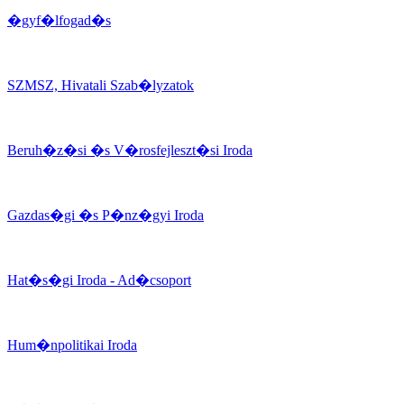
�gyf�lfogad�s
SZMSZ, Hivatali Szab�lyzatok
Beruh�z�si �s V�rosfejleszt�si Iroda
Gazdas�gi �s P�nz�gyi Iroda
Hat�s�gi Iroda - Ad�csoport
Hum�npolitikai Iroda