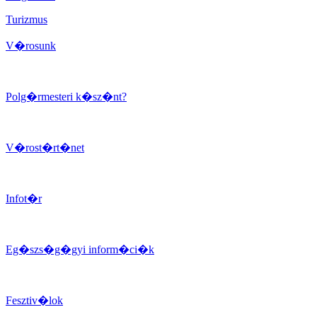
Turizmus
V�rosunk
Polg�rmesteri k�sz�nt?
V�rost�rt�net
Infot�r
Eg�szs�g�gyi inform�ci�k
Fesztiv�lok