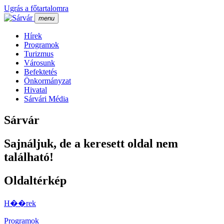
Ugrás a főtartalomra
menu
Hí­rek
Programok
Turizmus
Városunk
Befektetés
Önkormányzat
Hivatal
Sárvári Média
Sárvár
Sajnáljuk, de a keresett oldal nem
található!
Oldaltérkép
H��rek
Programok