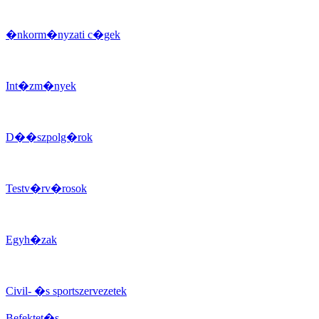
�nkorm�nyzati c�gek
Int�zm�nyek
D��szpolg�rok
Testv�rv�rosok
Egyh�zak
Civil- �s sportszervezetek
Befektet�s