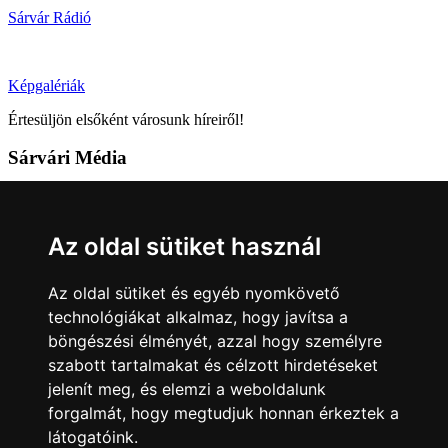
Sárvár Rádió
Képgalériák
Értesüljön elsőként városunk híreiről!
Sárvári Média
9600 Sárvár, Móricz Zsigmond u. 4.
Tel: +36 95 320 261
Az oldal sütiket használ
hirlap@sarvar.hu
Az oldal sütiket és egyéb nyomkövető
Kövess minket!
technológiákat alkalmaz, hogy javítsa a
böngészési élményét, azzal hogy személyre
Sárvár lendületben
Sárvár lendületben
szabott tartalmakat és célzott hirdetéseket
Nyilatkozatok
jelenít meg, és elemzi a weboldalunk
forgalmát, hogy megtudjuk honnan érkeztek a
Impresszum
Felhasználási feltételek
Adatkezelési tájékoztató
látogatóink.
Akadálymentesítési nyilatkozat