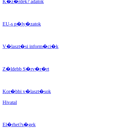
K�z�rdek? adatok
EU-s p�ly�zatok
V�laszt�si inform�ci�k
Z�ldebb S�rv�r�rt
Kor�bbi v�laszt�sok
Hivatal
El�rhet?s�gek