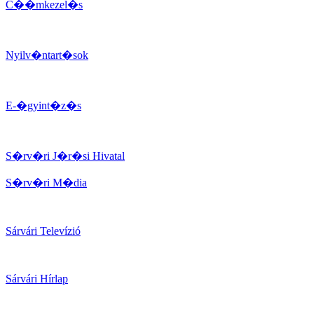
C��mkezel�s
Nyilv�ntart�sok
E-�gyint�z�s
S�rv�ri J�r�si Hivatal
S�rv�ri M�dia
Sárvári Televízió
Sárvári Hírlap