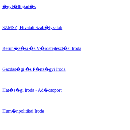
�gyf�lfogad�s
SZMSZ, Hivatali Szab�lyzatok
Beruh�z�si �s V�rosfejleszt�si Iroda
Gazdas�gi �s P�nz�gyi Iroda
Hat�s�gi Iroda - Ad�csoport
Hum�npolitikai Iroda