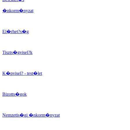
�nkorm�nyzat
El�rhet?s�g
Tiszts�gvisel?k
K�pvisel? - test�let
Bizotts�gok
Nemzetis�gi �nkorm�nyzat