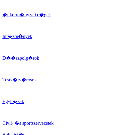
�nkorm�nyzati c�gek
Int�zm�nyek
D��szpolg�rok
Testv�rv�rosok
Egyh�zak
Civil- �s sportszervezetek
Befektet�s