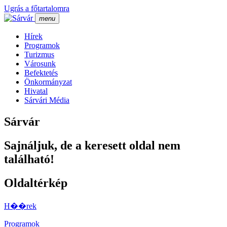
Ugrás a főtartalomra
menu
Hí­rek
Programok
Turizmus
Városunk
Befektetés
Önkormányzat
Hivatal
Sárvári Média
Sárvár
Sajnáljuk, de a keresett oldal nem
található!
Oldaltérkép
H��rek
Programok