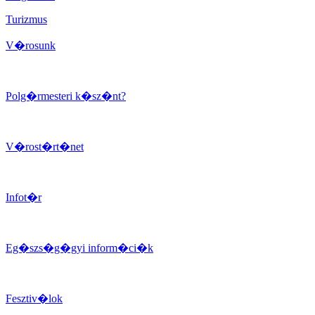
Turizmus
V�rosunk
Polg�rmesteri k�sz�nt?
V�rost�rt�net
Infot�r
Eg�szs�g�gyi inform�ci�k
Fesztiv�lok