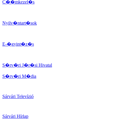
C��mkezel�s
Nyilv�ntart�sok
E-�gyint�z�s
S�rv�ri J�r�si Hivatal
S�rv�ri M�dia
Sárvári Televízió
Sárvári Hírlap