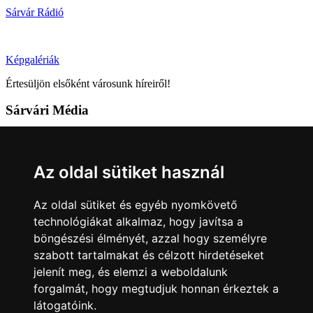
Sárvár Rádió
Képgalériák
Értesüljön elsőként városunk híreiről!
Sárvári Média
9600 Sárvár, Móricz Zsigmond u. 4.
Tel: +36 95 320 261
Az oldal sütiket használ
hirlap@sarvar.hu
Az oldal sütiket és egyéb nyomkövető
Kövess minket!
technológiákat alkalmaz, hogy javítsa a
böngészési élményét, azzal hogy személyre
Sárvár lendületben
Sárvár lendületben
szabott tartalmakat és célzott hirdetéseket
Nyilatkozatok
jelenít meg, és elemzi a weboldalunk
forgalmát, hogy megtudjuk honnan érkeztek a
Impresszum
Felhasználási feltételek
Adatkezelési tájékoztató
látogatóink.
Akadálymentesítési nyilatkozat