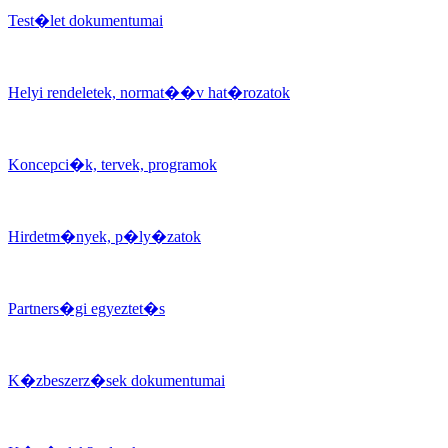
Test�let dokumentumai
Helyi rendeletek, normat��v hat�rozatok
Koncepci�k, tervek, programok
Hirdetm�nyek, p�ly�zatok
Partners�gi egyeztet�s
K�zbeszerz�sek dokumentumai