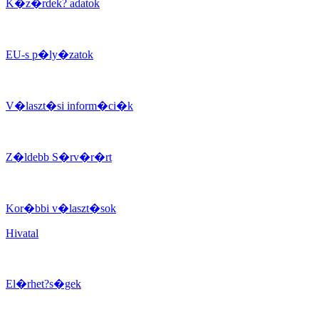
K�z�rdek? adatok
EU-s p�ly�zatok
V�laszt�si inform�ci�k
Z�ldebb S�rv�r�rt
Kor�bbi v�laszt�sok
Hivatal
El�rhet?s�gek