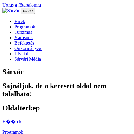
Ugrás a főtartalomra
menu
Hí­rek
Programok
Turizmus
Városunk
Befektetés
Önkormányzat
Hivatal
Sárvári Média
Sárvár
Sajnáljuk, de a keresett oldal nem
található!
Oldaltérkép
H��rek
Programok