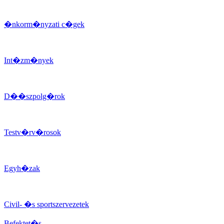
�nkorm�nyzati c�gek
Int�zm�nyek
D��szpolg�rok
Testv�rv�rosok
Egyh�zak
Civil- �s sportszervezetek
Befektet�s