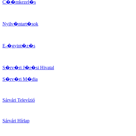
C��mkezel�s
Nyilv�ntart�sok
E-�gyint�z�s
S�rv�ri J�r�si Hivatal
S�rv�ri M�dia
Sárvári Televízió
Sárvári Hírlap