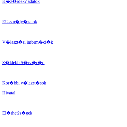
K�z�rdek? adatok
EU-s p�ly�zatok
V�laszt�si inform�ci�k
Z�ldebb S�rv�r�rt
Kor�bbi v�laszt�sok
Hivatal
El�rhet?s�gek