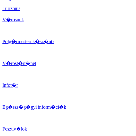
Turizmus
V�rosunk
Polg�rmesteri k�sz�nt?
V�rost�rt�net
Infot�r
Eg�szs�g�gyi inform�ci�k
Fesztiv�lok