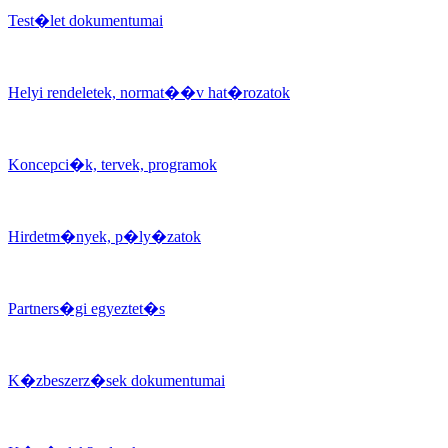
Test�let dokumentumai
Helyi rendeletek, normat��v hat�rozatok
Koncepci�k, tervek, programok
Hirdetm�nyek, p�ly�zatok
Partners�gi egyeztet�s
K�zbeszerz�sek dokumentumai