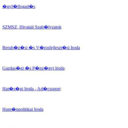
�gyf�lfogad�s
SZMSZ, Hivatali Szab�lyzatok
Beruh�z�si �s V�rosfejleszt�si Iroda
Gazdas�gi �s P�nz�gyi Iroda
Hat�s�gi Iroda - Ad�csoport
Hum�npolitikai Iroda