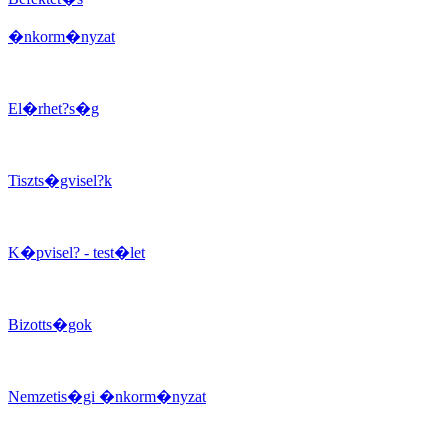
�nkorm�nyzat
El�rhet?s�g
Tiszts�gvisel?k
K�pvisel? - test�let
Bizotts�gok
Nemzetis�gi �nkorm�nyzat