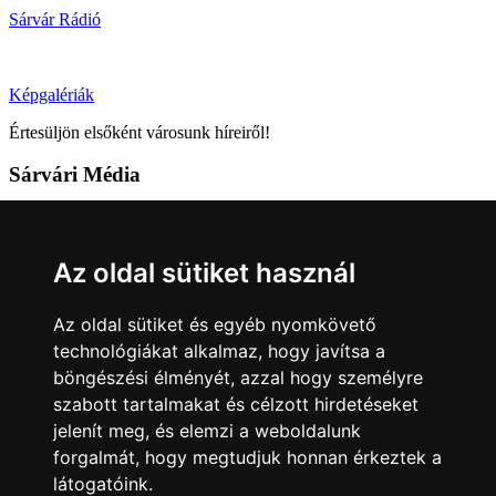
Sárvár Rádió
Képgalériák
Értesüljön elsőként városunk híreiről!
Sárvári Média
9600 Sárvár, Móricz Zsigmond u. 4.
Tel: +36 95 320 261
Az oldal sütiket használ
hirlap@sarvar.hu
Az oldal sütiket és egyéb nyomkövető
Kövess minket!
technológiákat alkalmaz, hogy javítsa a
böngészési élményét, azzal hogy személyre
Sárvár lendületben
Sárvár lendületben
szabott tartalmakat és célzott hirdetéseket
Nyilatkozatok
jelenít meg, és elemzi a weboldalunk
forgalmát, hogy megtudjuk honnan érkeztek a
Impresszum
Felhasználási feltételek
Adatkezelési tájékoztató
látogatóink.
Akadálymentesítési nyilatkozat