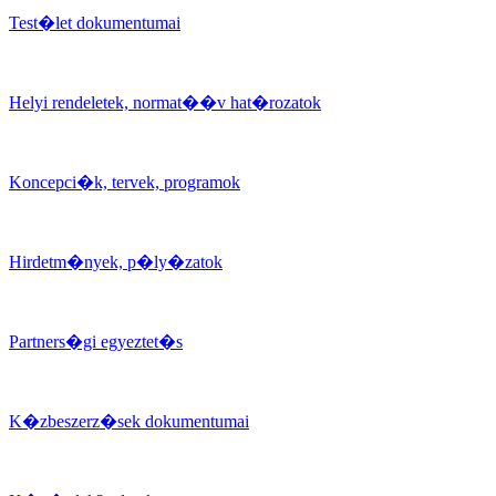
Test�let dokumentumai
Helyi rendeletek, normat��v hat�rozatok
Koncepci�k, tervek, programok
Hirdetm�nyek, p�ly�zatok
Partners�gi egyeztet�s
K�zbeszerz�sek dokumentumai