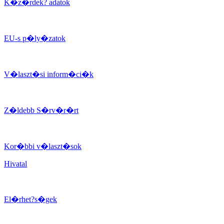
K�z�rdek? adatok
EU-s p�ly�zatok
V�laszt�si inform�ci�k
Z�ldebb S�rv�r�rt
Kor�bbi v�laszt�sok
Hivatal
El�rhet?s�gek