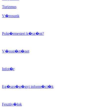
Turizmus
V�rosunk
Polg�rmesteri k�sz�nt?
V�rost�rt�net
Infot�r
Eg�szs�g�gyi inform�ci�k
Fesztiv�lok