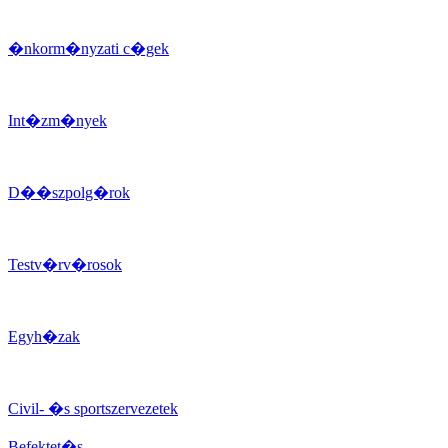
�nkorm�nyzati c�gek
Int�zm�nyek
D��szpolg�rok
Testv�rv�rosok
Egyh�zak
Civil- �s sportszervezetek
Befektet�s