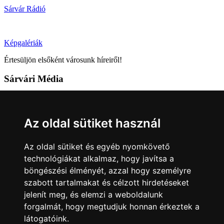
Sárvár Rádió
Képgalériák
Értesüljön elsőként városunk híreiről!
Sárvári Média
9600 Sárvár, Móricz Zsigmond u. 4.
Tel: +36 95 320 261
Az oldal sütiket használ
hirlap@sarvar.hu
Az oldal sütiket és egyéb nyomkövető
Kövess minket!
technológiákat alkalmaz, hogy javítsa a
böngészési élményét, azzal hogy személyre
Sárvár lendületben
Sárvár lendületben
szabott tartalmakat és célzott hirdetéseket
Nyilatkozatok
jelenít meg, és elemzi a weboldalunk
forgalmát, hogy megtudjuk honnan érkeztek a
Impresszum
Felhasználási feltételek
Adatkezelési tájékoztató
látogatóink.
Akadálymentesítési nyilatkozat