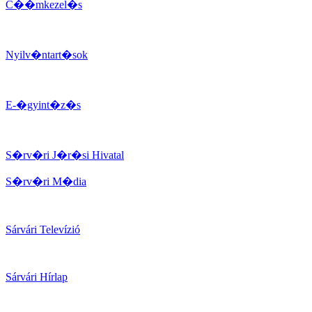
C��mkezel�s
Nyilv�ntart�sok
E-�gyint�z�s
S�rv�ri J�r�si Hivatal
S�rv�ri M�dia
Sárvári Televízió
Sárvári Hírlap