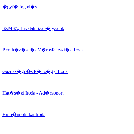
�gyf�lfogad�s
SZMSZ, Hivatali Szab�lyzatok
Beruh�z�si �s V�rosfejleszt�si Iroda
Gazdas�gi �s P�nz�gyi Iroda
Hat�s�gi Iroda - Ad�csoport
Hum�npolitikai Iroda