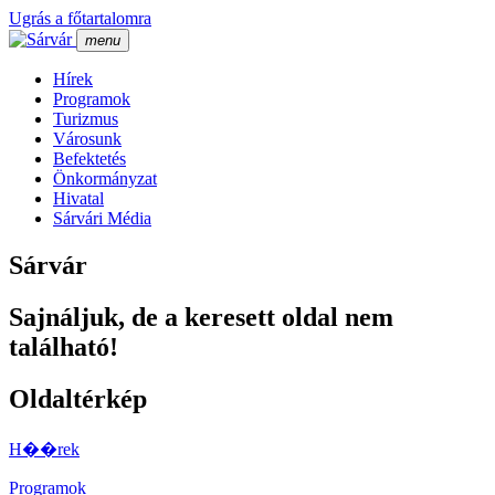
Ugrás a főtartalomra
menu
Hí­rek
Programok
Turizmus
Városunk
Befektetés
Önkormányzat
Hivatal
Sárvári Média
Sárvár
Sajnáljuk, de a keresett oldal nem
található!
Oldaltérkép
H��rek
Programok