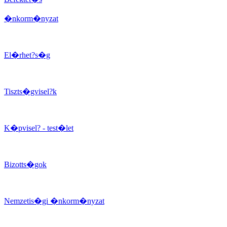
�nkorm�nyzat
El�rhet?s�g
Tiszts�gvisel?k
K�pvisel? - test�let
Bizotts�gok
Nemzetis�gi �nkorm�nyzat