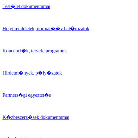
Test�let dokumentumai
Helyi rendeletek, normat��v hat�rozatok
Koncepci�k, tervek, programok
Hirdetm�nyek, p�ly�zatok
Partners�gi egyeztet�s
K�zbeszerz�sek dokumentumai