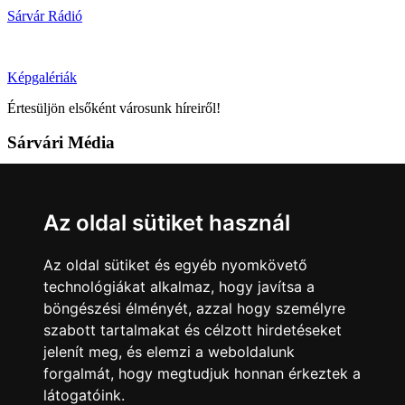
Sárvár Rádió
Képgalériák
Értesüljön elsőként városunk híreiről!
Sárvári Média
9600 Sárvár, Móricz Zsigmond u. 4.
Tel: +36 95 320 261
Az oldal sütiket használ
hirlap@sarvar.hu
Az oldal sütiket és egyéb nyomkövető
Kövess minket!
technológiákat alkalmaz, hogy javítsa a
böngészési élményét, azzal hogy személyre
Sárvár lendületben
Sárvár lendületben
szabott tartalmakat és célzott hirdetéseket
Nyilatkozatok
jelenít meg, és elemzi a weboldalunk
forgalmát, hogy megtudjuk honnan érkeztek a
Impresszum
Felhasználási feltételek
Adatkezelési tájékoztató
látogatóink.
Akadálymentesítési nyilatkozat