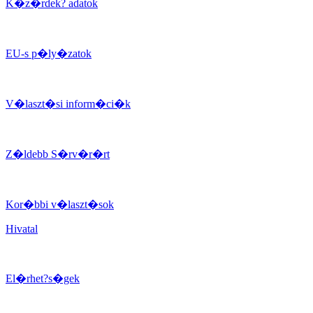
K�z�rdek? adatok
EU-s p�ly�zatok
V�laszt�si inform�ci�k
Z�ldebb S�rv�r�rt
Kor�bbi v�laszt�sok
Hivatal
El�rhet?s�gek