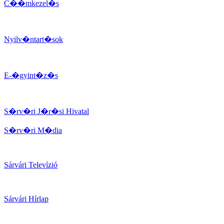
C��mkezel�s
Nyilv�ntart�sok
E-�gyint�z�s
S�rv�ri J�r�si Hivatal
S�rv�ri M�dia
Sárvári Televízió
Sárvári Hírlap