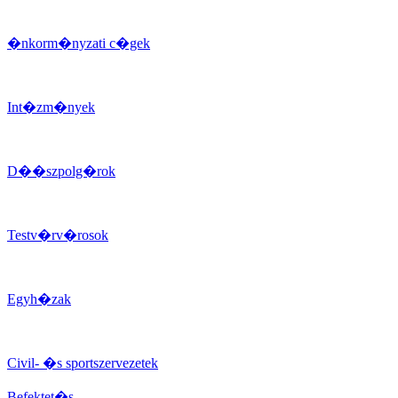
�nkorm�nyzati c�gek
Int�zm�nyek
D��szpolg�rok
Testv�rv�rosok
Egyh�zak
Civil- �s sportszervezetek
Befektet�s