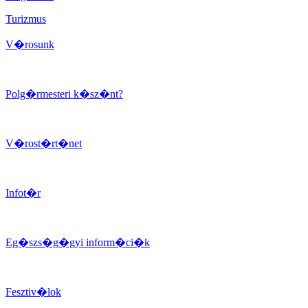
Turizmus
V�rosunk
Polg�rmesteri k�sz�nt?
V�rost�rt�net
Infot�r
Eg�szs�g�gyi inform�ci�k
Fesztiv�lok