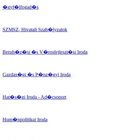
�gyf�lfogad�s
SZMSZ, Hivatali Szab�lyzatok
Beruh�z�si �s V�rosfejleszt�si Iroda
Gazdas�gi �s P�nz�gyi Iroda
Hat�s�gi Iroda - Ad�csoport
Hum�npolitikai Iroda