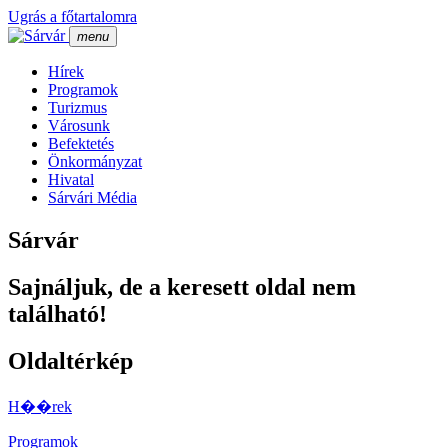
Ugrás a főtartalomra
menu
Hí­rek
Programok
Turizmus
Városunk
Befektetés
Önkormányzat
Hivatal
Sárvári Média
Sárvár
Sajnáljuk, de a keresett oldal nem
található!
Oldaltérkép
H��rek
Programok