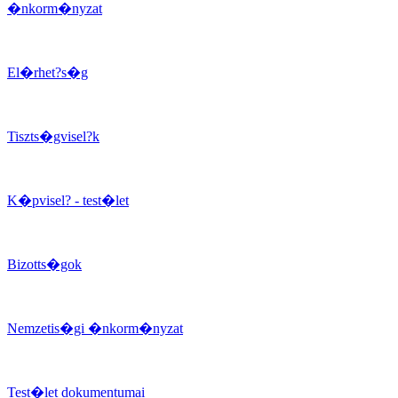
�nkorm�nyzat
El�rhet?s�g
Tiszts�gvisel?k
K�pvisel? - test�let
Bizotts�gok
Nemzetis�gi �nkorm�nyzat
Test�let dokumentumai