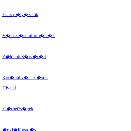
EU-s p�ly�zatok
V�laszt�si inform�ci�k
Z�ldebb S�rv�r�rt
Kor�bbi v�laszt�sok
Hivatal
El�rhet?s�gek
�gyf�lfogad�s