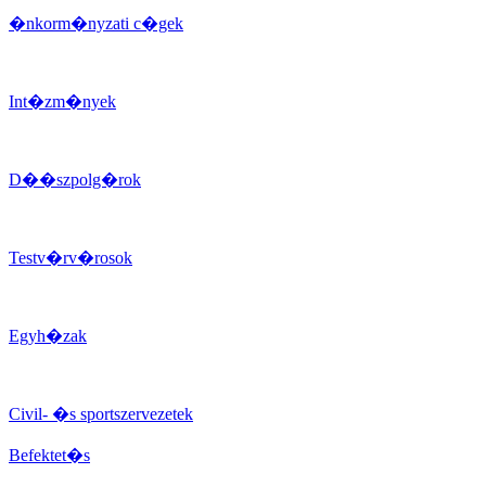
�nkorm�nyzati c�gek
Int�zm�nyek
D��szpolg�rok
Testv�rv�rosok
Egyh�zak
Civil- �s sportszervezetek
Befektet�s