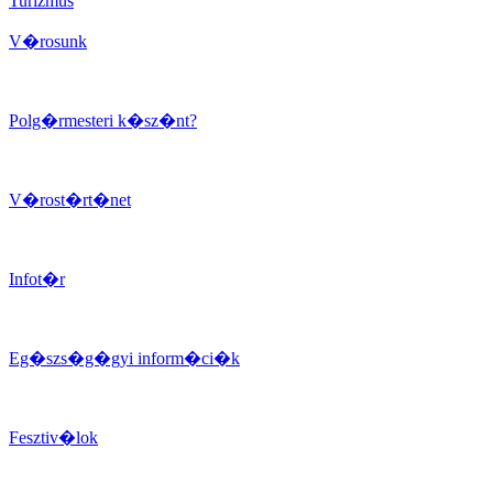
Turizmus
V�rosunk
Polg�rmesteri k�sz�nt?
V�rost�rt�net
Infot�r
Eg�szs�g�gyi inform�ci�k
Fesztiv�lok