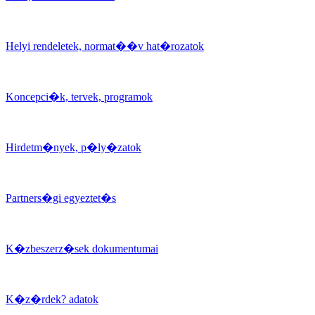
Helyi rendeletek, normat��v hat�rozatok
Koncepci�k, tervek, programok
Hirdetm�nyek, p�ly�zatok
Partners�gi egyeztet�s
K�zbeszerz�sek dokumentumai
K�z�rdek? adatok