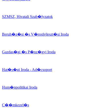
SZMSZ, Hivatali Szab�lyzatok
Beruh�z�si �s V�rosfejleszt�si Iroda
Gazdas�gi �s P�nz�gyi Iroda
Hat�s�gi Iroda - Ad�csoport
Hum�npolitikai Iroda
C��mkezel�s