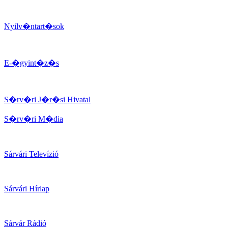
Nyilv�ntart�sok
E-�gyint�z�s
S�rv�ri J�r�si Hivatal
S�rv�ri M�dia
Sárvári Televízió
Sárvári Hírlap
Sárvár Rádió