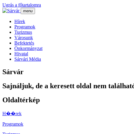
Ugrás a főtartalomra
menu
Hí­rek
Programok
Turizmus
Városunk
Befektetés
Önkormányzat
Hivatal
Sárvári Média
Sárvár
Sajnáljuk, de a keresett oldal nem találhat
Oldaltérkép
H��rek
Programok