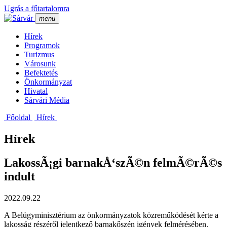
Ugrás a főtartalomra
menu
Hí­rek
Programok
Turizmus
Városunk
Befektetés
Önkormányzat
Hivatal
Sárvári Média
Főoldal
Hí­rek
Hírek
LakossÃ¡gi barnakÅ‘szÃ©n felmÃ©rÃ©s
indult
2022.09.22
A Belügyminisztérium az önkormányzatok közreműködését kérte a
lakosság részéről jelentkező barnakőszén igények felmérésében.