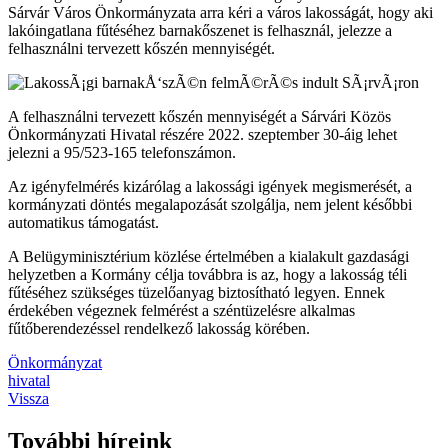
Sárvár Város Önkormányzata arra kéri a város lakosságát, hogy aki
lakóingatlana fűtéséhez barnakőszenet is felhasznál, jelezze a
felhasználni tervezett kőszén mennyiségét.
A felhasználni tervezett kőszén mennyiségét a Sárvári Közös
Önkormányzati Hivatal részére 2022. szeptember 30-áig lehet
jelezni a 95/523-165 telefonszámon.
Az igényfelmérés kizárólag a lakossági igények megismerését, a
kormányzati döntés megalapozását szolgálja, nem jelent későbbi
automatikus támogatást.
A Belügyminisztérium közlése értelmében a kialakult gazdasági
helyzetben a Kormány célja továbbra is az, hogy a lakosság téli
fűtéséhez szükséges tüzelőanyag biztosítható legyen. Ennek
érdekében végeznek felmérést a széntüzelésre alkalmas
fűtőberendezéssel rendelkező lakosság körében.
Önkormányzat
hivatal
Vissza
További híreink