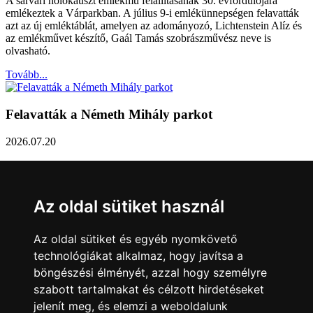
A sárvári holokauszt emlékmű felállításának 30. évfordulójára
emlékeztek a Várparkban. A július 9-i emlékünnepségen felavatták
azt az új emléktáblát, amelyen az adományozó, Lichtenstein Alíz és
az emlékművet készítő, Gaál Tamás szobrászművész neve is
olvasható.
Tovább...
Felavatták a Németh Mihály parkot
2026.07.20
Németh Mihály szobrász születésének 100. évfordulóján Sárvár
Város Önkormányzata úgy határozott, hogy parkot nevez el a város
díszpolgáráról a Dévai utca elején. A parkavatót július 8-án tartották
Az oldal sütiket használ
meg.
Tovább...
Az oldal sütiket és egyéb nyomkövető
technológiákat alkalmaz, hogy javítsa a
Közlemény a sárvári képviselő-testület rendkívüli
böngészési élményét, azzal hogy személyre
üléseiről
szabott tartalmakat és célzott hirdetéseket
jelenít meg, és elemzi a weboldalunk
2026.07.20