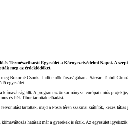
ő és Természetbarát Egyesület a Környezetvédelmi Napot. A szept
tották meg az érdeklődőket.
 meg Bokorné Csonka Judit elnök társaságában a Sárvári Tinódi Gimná
édő egyesület.
a klímaválság állt. A program az önkormányzat európai uniós projektje, 
mos és Pék Tibor tartottak előadást.
elvonulást tartottak, majd a Posta téren szakmai kiállítók, kezes-lábas
klímaváltozás hatásait már a gyerekek is érzik. Az egyesület igyekszik