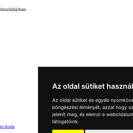
ilmszínházban.
Az oldal sütiket haszná
Az oldal sütiket és egyéb nyomköve
böngészési élményét, azzal hogy sz
jelenít meg, és elemzi a weboldalu
látogatóink.
rm Iroda