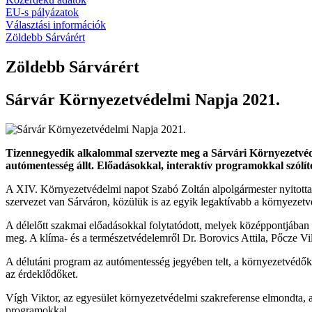
EU-s pályázatok
Választási információk
Zöldebb Sárvárért
Zöldebb Sárvárért
Sárvár Környezetvédelmi Napja 2021.
Tizennegyedik alkalommal szervezte meg a Sárvári Környezetvéd
autómentesség állt. Előadásokkal, interaktív programokkal szólí
A XIV. Környezetvédelmi napot Szabó Zoltán alpolgármester nyitotta
szervezet van Sárváron, közülük is az egyik legaktívabb a környezetv
A délelőtt szakmai előadásokkal folytatódott, melyek középpontjában 
meg. A klíma- és a természetvédelemről Dr. Borovics Attila, Pőcze Vil
A délutáni program az autómentesség jegyében telt, a környezetvédők f
az érdeklődőket.
Vígh Viktor, az egyesület környezetvédelmi szakreferense elmondta, a 
programokkal.