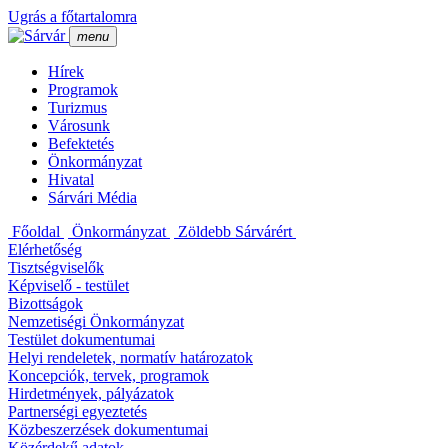
Ugrás a főtartalomra
menu
Hí­rek
Programok
Turizmus
Városunk
Befektetés
Önkormányzat
Hivatal
Sárvári Média
Főoldal
Önkormányzat
Zöldebb Sárvárért
Elérhetőség
Tisztségviselők
Képviselő - testület
Bizottságok
Nemzetiségi Önkormányzat
Testület dokumentumai
Helyi rendeletek, normatí­v határozatok
Koncepciók, tervek, programok
Hirdetmények, pályázatok
Partnerségi egyeztetés
Közbeszerzések dokumentumai
Közérdekű adatok