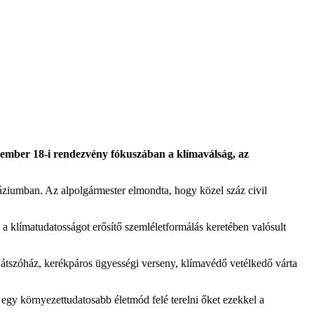
ember 18-i rendezvény fókuszában a klímaválság, az
ziumban. Az alpolgármester elmondta, hogy közel száz civil
a klímatudatosságot erősítő szemléletformálás keretében valósult
 játszóház, kerékpáros ügyességi verseny, klímavédő vetélkedő várta
 egy környezettudatosabb életmód felé terelni őket ezekkel a