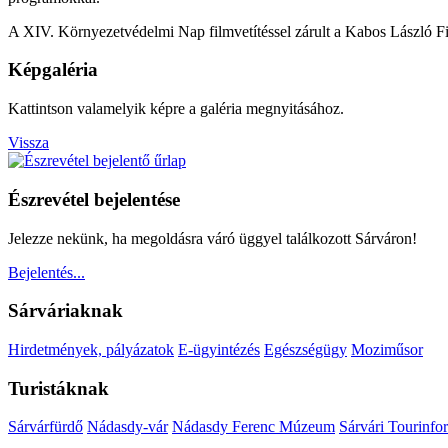
A XIV. Környezetvédelmi Nap filmvetítéssel zárult a Kabos László F
Képgaléria
Kattintson valamelyik képre a galéria megnyitásához.
Vissza
Észrevétel bejelentése
Jelezze nekünk, ha megoldásra váró üggyel találkozott Sárváron!
Bejelentés...
Sárváriaknak
Hirdetmények, pályázatok
E-ügyintézés
Egészségügy
Moziműsor
Turistáknak
Sárvárfürdő
Nádasdy-vár
Nádasdy Ferenc Múzeum
Sárvári Tourinfo