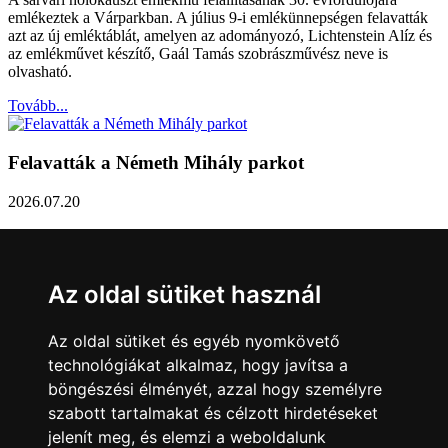
emlékeztek a Várparkban. A július 9-i emlékünnepségen felavatták
azt az új emléktáblát, amelyen az adományozó, Lichtenstein Alíz és
az emlékművet készítő, Gaál Tamás szobrászművész neve is
olvasható.
Tovább...
Felavatták a Németh Mihály parkot
2026.07.20
Németh Mihály szobrász születésének 100. évfordulóján Sárvár
Város Önkormányzata úgy határozott, hogy parkot nevez el a város
díszpolgáráról a Dévai utca elején. A parkavatót július 8-án tartották
Az oldal sütiket használ
meg.
Tovább...
Az oldal sütiket és egyéb nyomkövető
technológiákat alkalmaz, hogy javítsa a
Közlemény a sárvári képviselő-testület rendkívüli
böngészési élményét, azzal hogy személyre
üléseiről
szabott tartalmakat és célzott hirdetéseket
jelenít meg, és elemzi a weboldalunk
2026.07.20