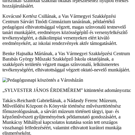
turisztikai- szállodai szakmai oktatás fejlesztéséhez nyújtott értékes
hozzájárulásáért.
Kovácsné Kertész Csillának, a Vas Vármegyei Szakképzési
Centrum Sárvári Tinódi Gimnázium tanárának, példaértékű
pedagógusi elhivatottsággal végzett, magas színvonalú testnevelő
tanári munkájáért, eredményes közösségépítő és versenyfelkészítő
tevékenységéért, a diákolimpiai versenyeken elért kiváló
eredményekért, az iskolai rendezvények aktív támogatásáért.
Benke Hajnalka Máriának, a Vas Vármegyei Szakképzési Centrum
Barabás György Műszaki Szakképző Iskola oktatójának, a
szakképzés területén végzett magas színvonalú, lelkiismeretes
tevékenységéért, elhivatottsággal végzett oktató-nevelő munkájáért.
„SYLVESTER JÁNOS ÉRDEMÉREM” kitüntetést adományozta:
Takács-Reichardt Gabriellának, a Nádasdy Ferenc Múzeum,
Művelődési Központ és Könyvtár történész művészettörténész
főmuzeológusának, a sárvári múzeum történeti tárgyi, ipar- és
képzőművészeti gyűjteményének példamutató gondozásáért, a
Munkácsy Mihállyal kapcsolatos kutatása során tett országos
visszhangú felfedezéséért, valamint elhivatott kurátori munkája
elismeréseként.