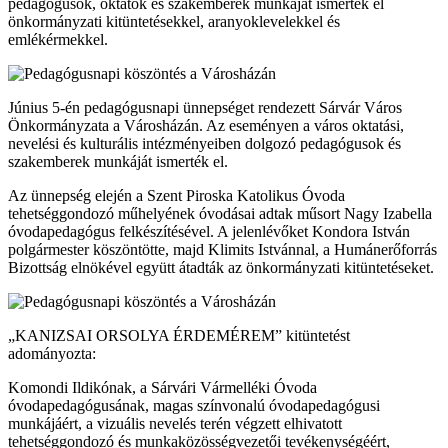
pedagógusok, oktatók és szakemberek munkáját ismerték el
önkormányzati kitüntetésekkel, aranyoklevelekkel és
emlékérmekkel.
Június 5-én pedagógusnapi ünnepséget rendezett Sárvár Város
Önkormányzata a Városházán. Az eseményen a város oktatási,
nevelési és kulturális intézményeiben dolgozó pedagógusok és
szakemberek munkáját ismerték el.
Az ünnepség elején a Szent Piroska Katolikus Óvoda
tehetséggondozó műhelyének óvodásai adtak műsort Nagy Izabella
óvodapedagógus felkészítésével. A jelenlévőket Kondora István
polgármester köszöntötte, majd Klimits Istvánnal, a Humánerőforrás
Bizottság elnökével együtt átadták az önkormányzati kitüntetéseket.
„KANIZSAI ORSOLYA ÉRDEMÉREM” kitüntetést
adományozta:
Komondi Ildikónak, a Sárvári Vármelléki Óvoda
óvodapedagógusának, magas színvonalú óvodapedagógusi
munkájáért, a vizuális nevelés terén végzett elhivatott
tehetséggondozó és munkaközösségvezetői tevékenységéért,