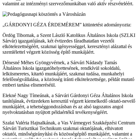
valamint az intézményi szervezőmunkában való aktív részvételéért.
„GÁRDONYI GÉZA ÉRDEMÉREM” kitüntetést adományozta:
Ördög Tibornak, a Szent László Katolikus Általános Iskola (SZLKI
Sárvár) igazgatójának, két évtizedes fáradhatatlan vezetői
elkötelezettségéért, szakmai igényességgel, keresztényi alázattal és
szemlélettel végzett közösség építő munkájáért.
Dénesné Méhes Gyöngyvérnek, a Sárvári Nádasdy Tamás
Általános Iskola igazgatóhelyettesének, rendkívül sokoldalú,
lelkiismeretes, kitartó munkájáért, szakmai tudása, munkahelyi
felelősségvállalása, a közösség iránti elkötelezettsége, példát mutató
emberi tartása elismeréséül.
Elekné Nagy Tímeának, a Sárvári Gárdonyi Géza Általános Iskola
tanítójának, évtizedeken keresztül végzett kiemelkedő oktató-nevelő
munkájáért, a tehetséggondozásban és az alsó tagozatos angol
nyelvoktatásban nyújtott példaértékű tevékenységéért.
Szalai Valéria Hajnalkának, a Vas Vármegyei Szakképzési Centrum
Sárvári Turisztikai Technikum szakmai oktatójának, elhivatott
oktatói, minőségirányítási és közösségépítő munkájáért, valamint a