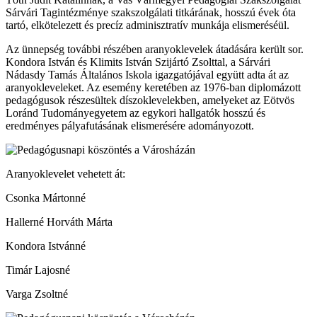
Sárvári Tagintézménye szakszolgálati titkárának, hosszú évek óta
tartó, elkötelezett és precíz adminisztratív munkája elismeréséül.
Az ünnepség további részében aranyoklevelek átadására került sor.
Kondora István és Klimits István Szijártó Zsolttal, a Sárvári
Nádasdy Tamás Általános Iskola igazgatójával együtt adta át az
aranyokleveleket. Az esemény keretében az 1976-ban diplomázott
pedagógusok részesültek díszoklevelekben, amelyeket az Eötvös
Loránd Tudományegyetem az egykori hallgatók hosszú és
eredményes pályafutásának elismerésére adományozott.
Aranyoklevelet vehetett át:
Csonka Mártonné
Hallerné Horváth Márta
Kondora Istvánné
Timár Lajosné
Varga Zsoltné