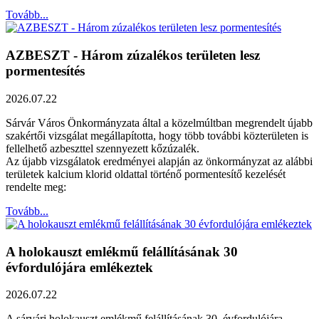
Tovább...
AZBESZT - Három zúzalékos területen lesz
pormentesítés
2026.07.22
Sárvár Város Önkormányzata által a közelmúltban megrendelt újabb
szakértői vizsgálat megállapította, hogy több további közterületen is
fellelhető azbeszttel szennyezett kőzúzalék.
Az újabb vizsgálatok eredményei alapján az önkormányzat az alábbi
területek kalcium klorid oldattal történő pormentesítő kezelését
rendelte meg:
Tovább...
A holokauszt emlékmű felállításának 30
évfordulójára emlékeztek
2026.07.22
A sárvári holokauszt emlékmű felállításának 30. évfordulójára