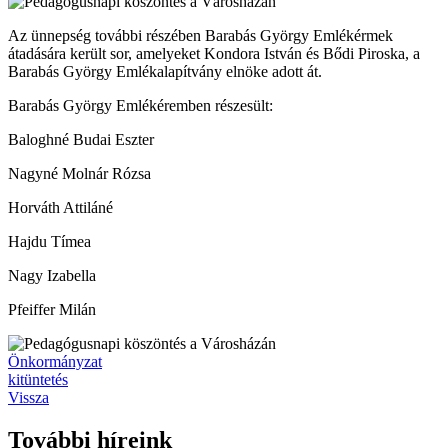
Az ünnepség további részében Barabás György Emlékérmek
átadására került sor, amelyeket Kondora István és Bődi Piroska, a
Barabás György Emlékalapítvány elnöke adott át.
Barabás György Emlékéremben részesült:
Baloghné Budai Eszter
Nagyné Molnár Rózsa
Horváth Attiláné
Hajdu Tímea
Nagy Izabella
Pfeiffer Milán
Önkormányzat
kitüntetés
Vissza
További híreink