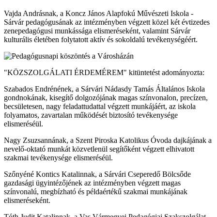
Vajda Andrásnak, a Koncz János Alapfokú Művészeti Iskola -
Sárvár pedagógusának az intézményben végzett közel két évtizedes
zenepedagógusi munkássága elismeréseként, valamint Sárvár
kulturális életében folytatott aktív és sokoldalú tevékenységéért.
"KÖZSZOLGÁLATI ÉRDEMÉREM" kitüntetést adományozta:
Szabados Endrénének, a Sárvári Nádasdy Tamás Általános Iskola
gondnokának, kisegítő dolgozójának magas színvonalon, precízen,
becsületesen, nagy feladattudattal végzett munkájáért, az iskola
folyamatos, zavartalan működését biztosító tevékenysége
elismeréséül.
Nagy Zsuzsannának, a Szent Piroska Katolikus Óvoda dajkájának a
nevelő-oktató munkát közvetlenül segítőként végzett elhivatott
szakmai tevékenysége elismeréséül.
Szőnyéné Kontics Katalinnak, a Sárvári Cseperedő Bölcsőde
gazdasági ügyintézőjének az intézményben végzett magas
színvonalú, megbízható és példaértékű szakmai munkájának
elismeréseként.
Tóth Judit Katalinnak, a Vas Vármegyei Pedagógiai Szakszolgálat