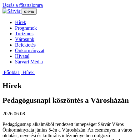
Ugrás a főtartalomra
menu
Hí­rek
Programok
Turizmus
Városunk
Befektetés
Önkormányzat
Hivatal
Sárvári Média
Főoldal
Hí­rek
Hírek
Pedagógusnapi köszöntés a Városházán
2026.06.08
Pedagógusnap alkalmából rendezett ünnepséget Sárvár Város
Önkormányzata június 5-én a Városházán. Az eseményen a város
oktatási, nevelési és kulturális intézményeiben dolgozó