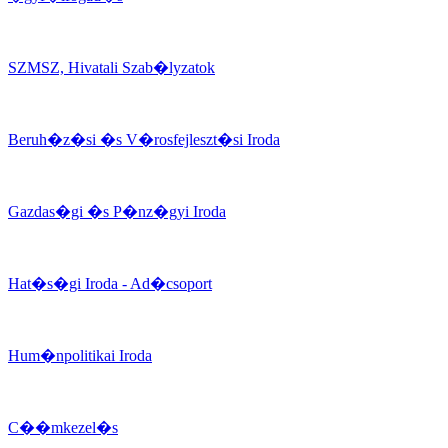
SZMSZ, Hivatali Szab�lyzatok
Beruh�z�si �s V�rosfejleszt�si Iroda
Gazdas�gi �s P�nz�gyi Iroda
Hat�s�gi Iroda - Ad�csoport
Hum�npolitikai Iroda
C��mkezel�s