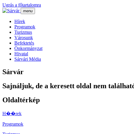
Ugrás a főtartalomra
menu
Hí­rek
Programok
Turizmus
Városunk
Befektetés
Önkormányzat
Hivatal
Sárvári Média
Sárvár
Sajnáljuk, de a keresett oldal nem találhat
Oldaltérkép
H��rek
Programok