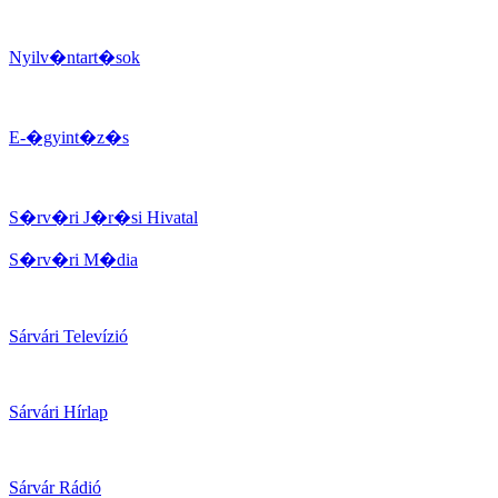
Nyilv�ntart�sok
E-�gyint�z�s
S�rv�ri J�r�si Hivatal
S�rv�ri M�dia
Sárvári Televízió
Sárvári Hírlap
Sárvár Rádió