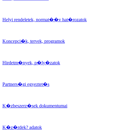
Helyi rendeletek, normat��v hat�rozatok
Koncepci�k, tervek, programok
Hirdetm�nyek, p�ly�zatok
Partners�gi egyeztet�s
K�zbeszerz�sek dokumentumai
K�z�rdek? adatok