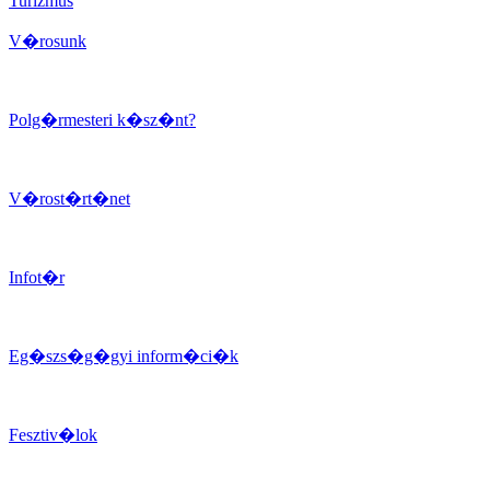
Turizmus
V�rosunk
Polg�rmesteri k�sz�nt?
V�rost�rt�net
Infot�r
Eg�szs�g�gyi inform�ci�k
Fesztiv�lok