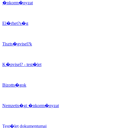
�nkorm�nyzat
El�rhet?s�g
Tiszts�gvisel?k
K�pvisel? - test�let
Bizotts�gok
Nemzetis�gi �nkorm�nyzat
Test�let dokumentumai