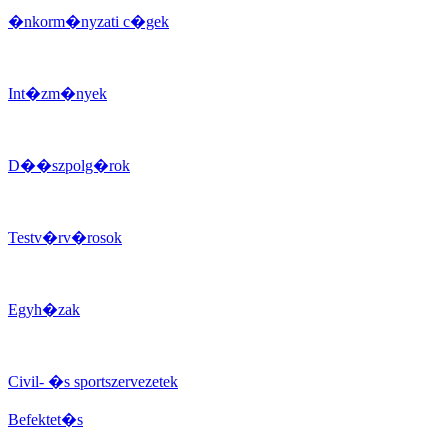
�nkorm�nyzati c�gek
Int�zm�nyek
D��szpolg�rok
Testv�rv�rosok
Egyh�zak
Civil- �s sportszervezetek
Befektet�s