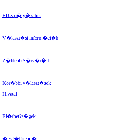
EU-s p�ly�zatok
V�laszt�si inform�ci�k
Z�ldebb S�rv�r�rt
Kor�bbi v�laszt�sok
Hivatal
El�rhet?s�gek
�gyf�lfogad�s