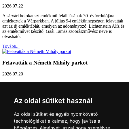
2026.07.22
A sárvári holokauszt emlékmű felállításának 30. évfordulójára
emlékeztek a Várparkban. A július 9-i emlékünnepségen felavatták
azt az új emléktáblát, amelyen az adományozó, Lichtenstein Alíz és
az emlékművet készítő, Gaál Tamás szobrászművész neve is
olvasható.
Tovább...
Felavatták a Németh Mihály parkot
2026.07.20
Németh Mihály szobrász születésének 100. évfordulóján Sárvár
Város Önkormányzata úgy határozott, hogy parkot nevez el a város
díszpolgáráról a Dévai utca elején. A parkavatót július 8-án tartották
Az oldal sütiket használ
meg.
Tovább...
Az oldal sütiket és egyéb nyomkövető
technológiákat alkalmaz, hogy javítsa a
Közlemény a sárvári képviselő-testület rendkívüli
böngészési élményét, azzal hogy személyre