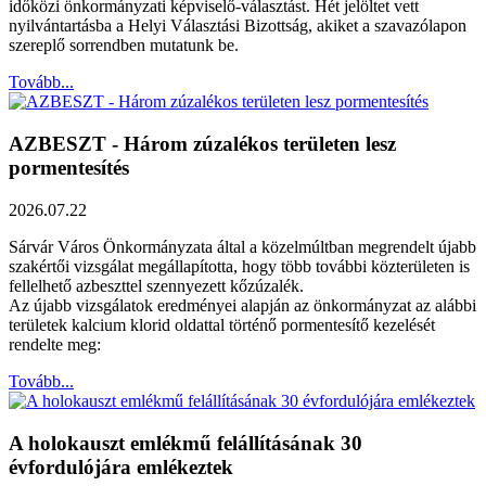
időközi önkormányzati képviselő-választást. Hét jelöltet vett
nyilvántartásba a Helyi Választási Bizottság, akiket a szavazólapon
szereplő sorrendben mutatunk be.
Tovább...
AZBESZT - Három zúzalékos területen lesz
pormentesítés
2026.07.22
Sárvár Város Önkormányzata által a közelmúltban megrendelt újabb
szakértői vizsgálat megállapította, hogy több további közterületen is
fellelhető azbeszttel szennyezett kőzúzalék.
Az újabb vizsgálatok eredményei alapján az önkormányzat az alábbi
területek kalcium klorid oldattal történő pormentesítő kezelését
rendelte meg:
Tovább...
A holokauszt emlékmű felállításának 30
évfordulójára emlékeztek