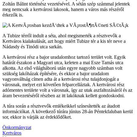
Zoltán Bálint történész vezetésével. A sétán szép számmal jelentek
meg nemcsak a kertvárosi lakosok, hanem a város más részéről
érkezők is.
A Tubize térről indult a séta, ahol megismerték a résztvevők a
Kertváros kialakulását, azt hogy miért Tubize tér a kis tér neve a
Nádasdy és Tinódi utca sarkán.
A kertvárosi rész a bajor uradalomhoz tartozó terület volt. Egyik
határát északon a Magyari utca, keleten a mai Esze Tamás utca
alkotta. Az első világháború után egyre nagyobb számban volt
szükség lakóházak építésére, és ekkor a bajor uradalom
vagyonváltság címen adta át a kertvárosi rész tulajdonjogát a
városnak, melyet ezt követően felparcelláztak. A kertvárosi rész
adómentes területe volt a városnak, így az utak aszfaltozásáról és az
áram bevezetéséről részben az itt lakóknak kellett gondoskodni.
A túra során a résztvevők emlékeikkel színesítették az átadott
információkat. A következő túrára június 28-án Péntekfaluban kerül
sor, ekkor is várják az érdeklődőket.
Önkormányzat
Kertváros