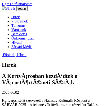
Ugrás a főtartalomra
menu
Hí­rek
Programok
Turizmus
Városunk
Befektetés
Önkormányzat
Hivatal
Sárvári Média
Főoldal
Hí­rek
Hírek
A KertvÃ¡rosban kezdÅ‘dtek a
VÃ¡rostÃ¶rtÃ©neti SÃ©tÃ¡k
2025.06.02
Kertvárosi sétát szervezett a Nádasdy Kulturális Központ a
SÁRVÁR 2025 – A jelenné vált jövő program részeként Takács