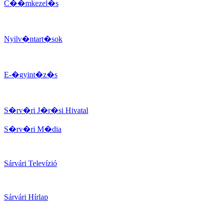
C��mkezel�s
Nyilv�ntart�sok
E-�gyint�z�s
S�rv�ri J�r�si Hivatal
S�rv�ri M�dia
Sárvári Televízió
Sárvári Hírlap