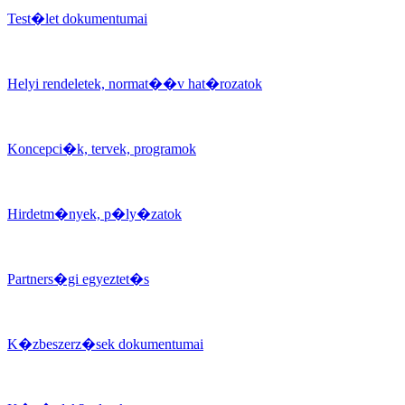
Test�let dokumentumai
Helyi rendeletek, normat��v hat�rozatok
Koncepci�k, tervek, programok
Hirdetm�nyek, p�ly�zatok
Partners�gi egyeztet�s
K�zbeszerz�sek dokumentumai