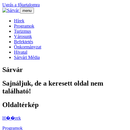
Ugrás a főtartalomra
menu
Hí­rek
Programok
Turizmus
Városunk
Befektetés
Önkormányzat
Hivatal
Sárvári Média
Sárvár
Sajnáljuk, de a keresett oldal nem
található!
Oldaltérkép
H��rek
Programok