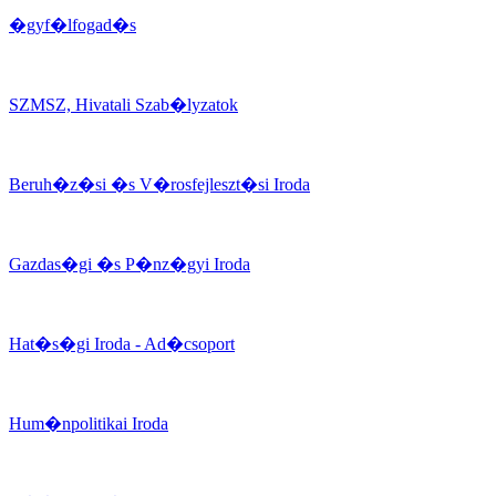
�gyf�lfogad�s
SZMSZ, Hivatali Szab�lyzatok
Beruh�z�si �s V�rosfejleszt�si Iroda
Gazdas�gi �s P�nz�gyi Iroda
Hat�s�gi Iroda - Ad�csoport
Hum�npolitikai Iroda