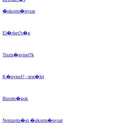
�nkorm�nyzat
El�rhet?s�g
Tiszts�gvisel?k
K�pvisel? - test�let
Bizotts�gok
Nemzetis�gi �nkorm�nyzat