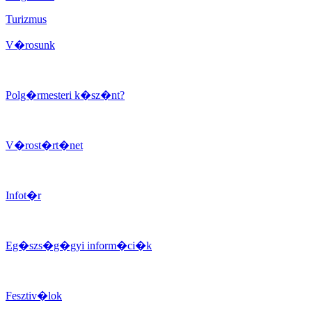
Turizmus
V�rosunk
Polg�rmesteri k�sz�nt?
V�rost�rt�net
Infot�r
Eg�szs�g�gyi inform�ci�k
Fesztiv�lok