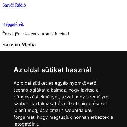
Sárvár Rádió
Képgalériák
Értesüljön elsőként városunk híreiről!
Sárvári Média
9600 Sárvár, Móricz Zsigmond u. 4.
Tel: +36 95 320 261
Az oldal sütiket használ
hirlap@sarvar.hu
Az oldal sütiket és egyéb nyomkövető
Kövess minket!
technológiákat alkalmaz, hogy javítsa a
böngészési élményét, azzal hogy személyre
Sárvár lendületben
Sárvár lendületben
szabott tartalmakat és célzott hirdetéseket
Nyilatkozatok
jelenít meg, és elemzi a weboldalunk
forgalmát, hogy megtudjuk honnan érkeztek a
Impresszum
Felhasználási feltételek
Adatkezelési tájékoztató
látogatóink.
Akadálymentesítési nyilatkozat