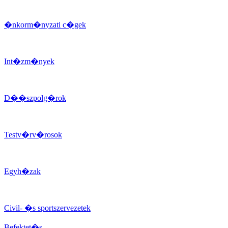
�nkorm�nyzati c�gek
Int�zm�nyek
D��szpolg�rok
Testv�rv�rosok
Egyh�zak
Civil- �s sportszervezetek
Befektet�s