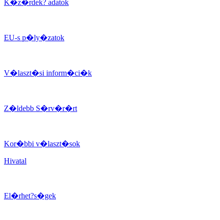
K�z�rdek? adatok
EU-s p�ly�zatok
V�laszt�si inform�ci�k
Z�ldebb S�rv�r�rt
Kor�bbi v�laszt�sok
Hivatal
El�rhet?s�gek