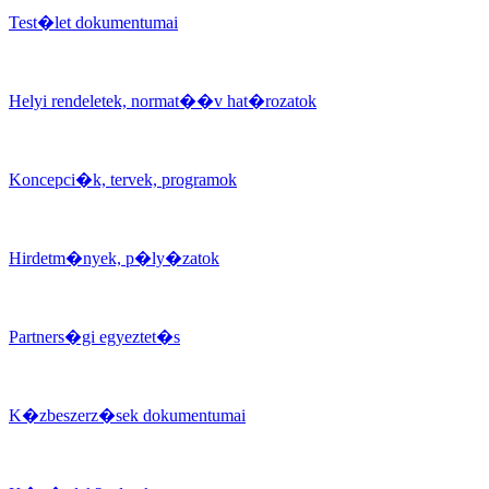
Test�let dokumentumai
Helyi rendeletek, normat��v hat�rozatok
Koncepci�k, tervek, programok
Hirdetm�nyek, p�ly�zatok
Partners�gi egyeztet�s
K�zbeszerz�sek dokumentumai