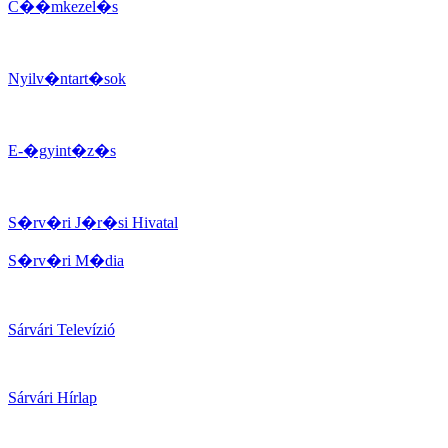
C��mkezel�s
Nyilv�ntart�sok
E-�gyint�z�s
S�rv�ri J�r�si Hivatal
S�rv�ri M�dia
Sárvári Televízió
Sárvári Hírlap