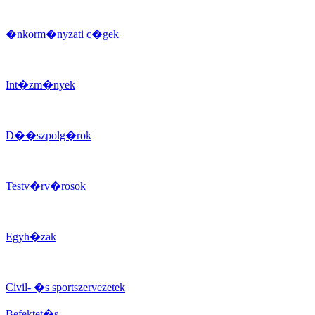
�nkorm�nyzati c�gek
Int�zm�nyek
D��szpolg�rok
Testv�rv�rosok
Egyh�zak
Civil- �s sportszervezetek
Befektet�s