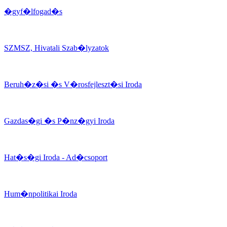
�gyf�lfogad�s
SZMSZ, Hivatali Szab�lyzatok
Beruh�z�si �s V�rosfejleszt�si Iroda
Gazdas�gi �s P�nz�gyi Iroda
Hat�s�gi Iroda - Ad�csoport
Hum�npolitikai Iroda