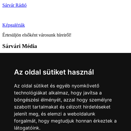
Sárvár Rádió
Képgalériák
Értesüljön elsőként városunk híreiről!
Sárvári Média
9600 Sárvár, Móricz Zsigmond u. 4.
Tel: +36 95 320 261
Az oldal sütiket használ
hirlap@sarvar.hu
Az oldal sütiket és egyéb nyomkövető
Kövess minket!
technológiákat alkalmaz, hogy javítsa a
böngészési élményét, azzal hogy személyre
Sárvár lendületben
Sárvár lendületben
szabott tartalmakat és célzott hirdetéseket
Nyilatkozatok
jelenít meg, és elemzi a weboldalunk
forgalmát, hogy megtudjuk honnan érkeztek a
Impresszum
Felhasználási feltételek
Adatkezelési tájékoztató
látogatóink.
Akadálymentesítési nyilatkozat