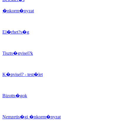
�nkorm�nyzat
El�rhet?s�g
Tiszts�gvisel?k
K�pvisel? - test�let
Bizotts�gok
Nemzetis�gi �nkorm�nyzat