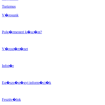
Turizmus
V�rosunk
Polg�rmesteri k�sz�nt?
V�rost�rt�net
Infot�r
Eg�szs�g�gyi inform�ci�k
Fesztiv�lok