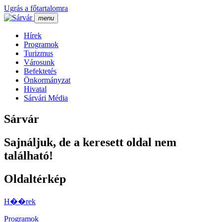
Ugrás a főtartalomra
menu
Hí­rek
Programok
Turizmus
Városunk
Befektetés
Önkormányzat
Hivatal
Sárvári Média
Sárvár
Sajnáljuk, de a keresett oldal nem
található!
Oldaltérkép
H��rek
Programok