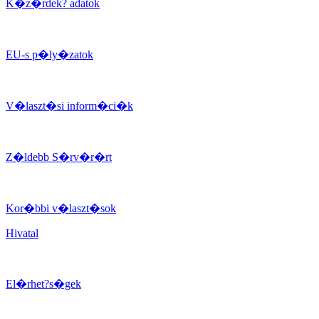
K�z�rdek? adatok
EU-s p�ly�zatok
V�laszt�si inform�ci�k
Z�ldebb S�rv�r�rt
Kor�bbi v�laszt�sok
Hivatal
El�rhet?s�gek