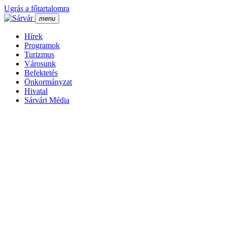
Ugrás a főtartalomra
menu
Hí­rek
Programok
Turizmus
Városunk
Befektetés
Önkormányzat
Hivatal
Sárvári Média