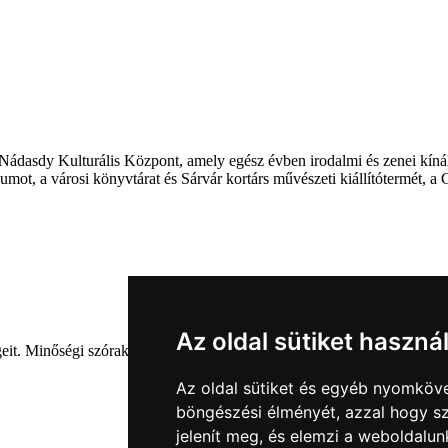
ádasdy Kulturális Központ, amely egész évben irodalmi és zenei kínál
ot, a városi könyvtárat és Sárvár kortárs művészeti kiállítótermét, a G
Az oldal sütiket haszná
eit. Minőségi szórakozás kellemes környezetben. Premier filmek Sárvá
Az oldal sütiket és egyéb nyomköve
böngészési élményét, azzal hogy sz
jelenít meg, és elemzi a weboldalu