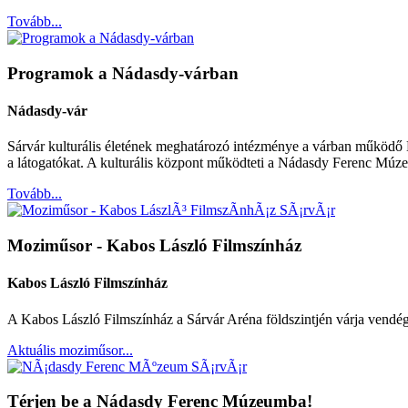
Tovább...
Programok a Nádasdy-várban
Nádasdy-vár
Sárvár kulturális életének meghatározó intézménye a várban működő N
a látogatókat. A kulturális központ működteti a Nádasdy Ferenc Múzeum
Tovább...
Moziműsor - Kabos László Filmszínház
Kabos László Filmszí­nház
A Kabos László Filmszínház a Sárvár Aréna földszintjén várja vendég
Aktuális moziműsor...
Térjen be a Nádasdy Ferenc Múzeumba!