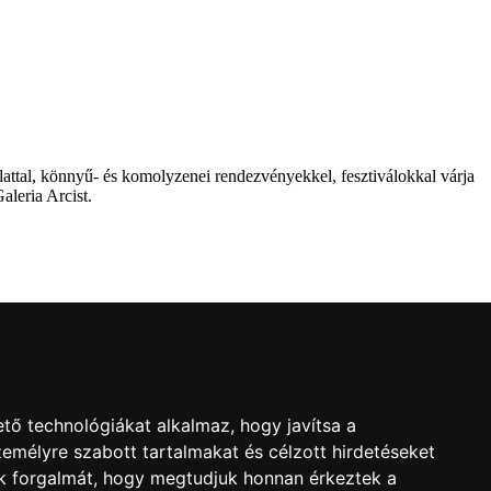
attal, könnyű- és komolyzenei rendezvényekkel, fesztiválokkal várja
aleria Arcist.
l
ron!
tő technológiákat alkalmaz, hogy javítsa a
emélyre szabott tartalmakat és célzott hirdetéseket
nk forgalmát, hogy megtudjuk honnan érkeztek a