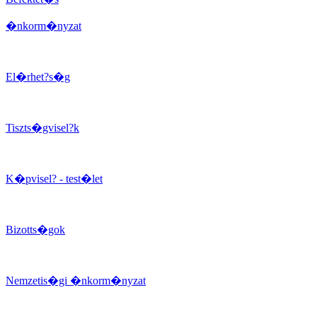
�nkorm�nyzat
El�rhet?s�g
Tiszts�gvisel?k
K�pvisel? - test�let
Bizotts�gok
Nemzetis�gi �nkorm�nyzat