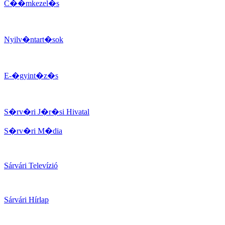
C��mkezel�s
Nyilv�ntart�sok
E-�gyint�z�s
S�rv�ri J�r�si Hivatal
S�rv�ri M�dia
Sárvári Televízió
Sárvári Hírlap