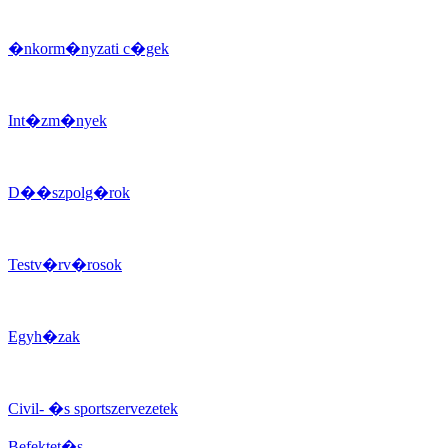
�nkorm�nyzati c�gek
Int�zm�nyek
D��szpolg�rok
Testv�rv�rosok
Egyh�zak
Civil- �s sportszervezetek
Befektet�s