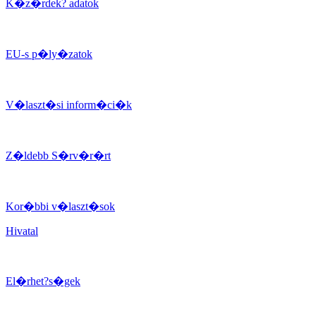
K�z�rdek? adatok
EU-s p�ly�zatok
V�laszt�si inform�ci�k
Z�ldebb S�rv�r�rt
Kor�bbi v�laszt�sok
Hivatal
El�rhet?s�gek