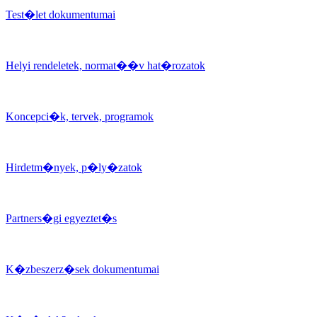
Test�let dokumentumai
Helyi rendeletek, normat��v hat�rozatok
Koncepci�k, tervek, programok
Hirdetm�nyek, p�ly�zatok
Partners�gi egyeztet�s
K�zbeszerz�sek dokumentumai