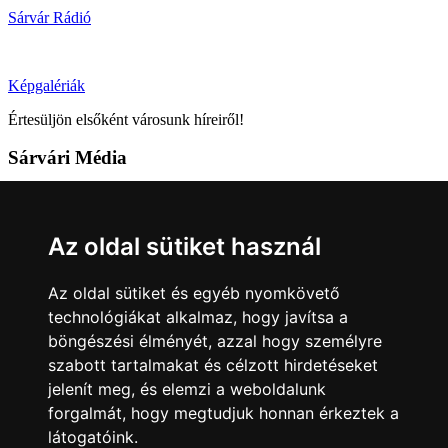
Sárvár Rádió
Képgalériák
Értesüljön elsőként városunk híreiről!
Sárvári Média
9600 Sárvár, Móricz Zsigmond u. 4.
Tel: +36 95 320 261
Az oldal sütiket használ
hirlap@sarvar.hu
Az oldal sütiket és egyéb nyomkövető
Kövess minket!
technológiákat alkalmaz, hogy javítsa a
böngészési élményét, azzal hogy személyre
Sárvár lendületben
Sárvár lendületben
szabott tartalmakat és célzott hirdetéseket
Nyilatkozatok
jelenít meg, és elemzi a weboldalunk
forgalmát, hogy megtudjuk honnan érkeztek a
Impresszum
Felhasználási feltételek
Adatkezelési tájékoztató
látogatóink.
Akadálymentesítési nyilatkozat