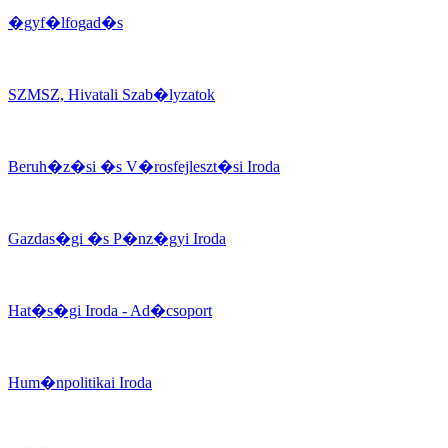
�gyf�lfogad�s
SZMSZ, Hivatali Szab�lyzatok
Beruh�z�si �s V�rosfejleszt�si Iroda
Gazdas�gi �s P�nz�gyi Iroda
Hat�s�gi Iroda - Ad�csoport
Hum�npolitikai Iroda