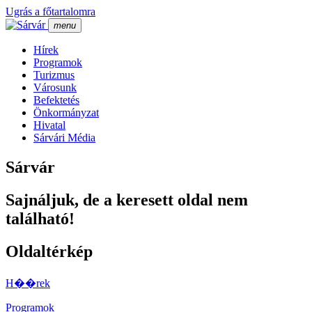
Ugrás a főtartalomra
menu
Hí­rek
Programok
Turizmus
Városunk
Befektetés
Önkormányzat
Hivatal
Sárvári Média
Sárvár
Sajnáljuk, de a keresett oldal nem
található!
Oldaltérkép
H��rek
Programok