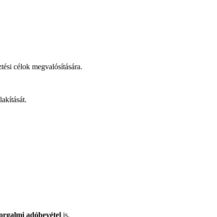
ztési célok megvalósítására.
akítását.
orgalmi adóbevétel
is.