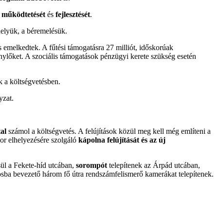
, működtetését
és
fejlesztését
.
ahelyük, a béremelésük.
s emelkedtek. A fűtési támogatásra 27 milliót, időskorúak
génylőket. A szociális támogatások pénzügyi kerete szükség esetén
k a költségvetésben.
yzat.
tal
számol a költségvetés. A felújítások közül meg kell még említeni a
or elhelyezésére szolgáló
kápolna felújítását és az új
sül a Fekete-híd utcában,
sorompót
telepítenek az Árpád utcában,
rosba bevezető három fő útra rendszámfelismerő kamerákat telepítenek.