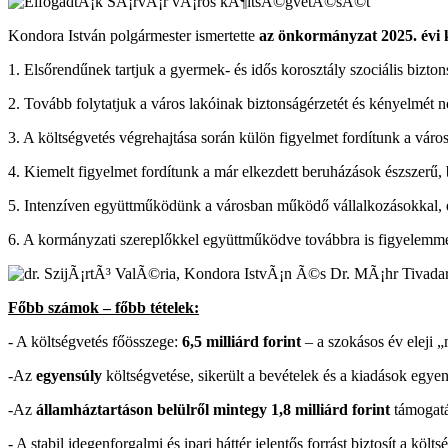
Kondora István polgármester ismertette
az önkormányzat 2025. évi k
1. Elsőrendűnek tartjuk a gyermek- és idős korosztály szociális bi
2. Tovább folytatjuk a város lakóinak biztonságérzetét és kényelmét 
3. A költségvetés végrehajtása során külön figyelmet fordítunk a váro
4. Kiemelt figyelmet fordítunk a már elkezdett beruházások észszerű, 
5. Intenzíven együttműködünk a városban működő vállalkozásokkal, és 
6. A kormányzati szereplőkkel együttműködve továbbra is figyelemmel
Főbb számok – főbb tételek:
- A költségvetés főösszege:
6,5 milliárd forint
– a szokásos év eleji 
-Az
egyensúly
költségvetése, sikerült a bevételek és a kiadások egye
-Az
államháztartáson belülről mintegy 1,8 milliárd forint
támogatá
- A stabil idegenforgalmi és ipari háttér jelentős forrást biztosít a kö