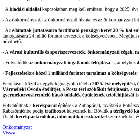
- A
kiadási oldallal
kapcsolatban meg kell említeni, hogy a 2025. évi 
- Az önkormányzat, az önkormányzati hivatal és az önkormányzati 
- Az
ellátottak juttatásaira fordítható pénzügyi keret 20 %-kal e
támogatására 24 millió forintot terveztek a költségvetésben. Megújult 
bővíthető.
- A
városi kulturális és sportszervezetek, önkormányzati cégek, 
- Folytatódik az
önkormányzati ingatlanok felújítása
is, amelyhez 4
-
Fejlesztésekre közel 1 milliárd forintot tartalmaz a költségvetés:
Felújítások közül az egyik legnagyobb tétel
a 2025. évi mélyépítési, 
Vármelléki Óvoda ételliftjét
, a
Posta téri szökőkút felújítását
, a
sz
gyermekorvosi rendelő hátsó toldalék épületének tetőfelújítását
is
Folytatódnak a
kerékpárút
építések a Zuhogónál, továbbá a Pohárszá
Rábasömjénbe pedig
trafiboxot
helyeznek ki. Bővítik a
térfigyelő 
Újabb
kerékpártárolókat, informatikai eszközöket
szereznek be, é
Önkormányzat
Vissza