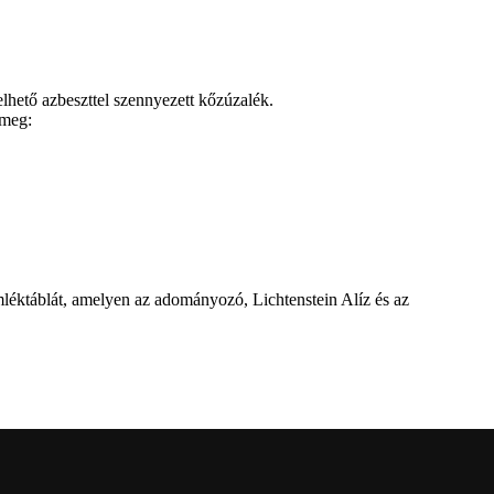
elhető azbeszttel szennyezett kőzúzalék.
 meg:
mléktáblát, amelyen az adományozó, Lichtenstein Alíz és az