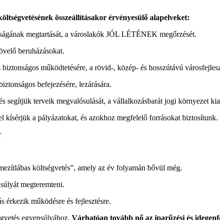
öltségvetésének összeállításakor érvényesülő alapelveket:
ztonságának megtartását, a városlakók JÓL LÉTÉNEK megőrzését.
növelő beruházásokat.
s biztonságos működtetésére, a rövid-, közép- és hosszútávú városfejles
biztonságos befejezésére, lezárására.
segítjük terveik megvalósulását, a vállalkozásbarát jogi környezet kial
 kísérjük a pályázatokat, és azokhoz megfelelő forrásokat biztosítunk.
„mezítlábas költségvetés”, amely az év folyamán bővül még.
nsúlyát megteremteni.
s érkezik működésre és fejlesztésre.
ltségvetés egyensúlyához.
Várhatóan tovább nő az iparűzési és idegenf