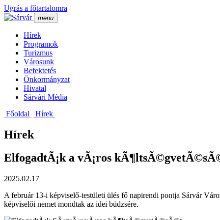
Ugrás a főtartalomra
menu
Hí­rek
Programok
Turizmus
Városunk
Befektetés
Önkormányzat
Hivatal
Sárvári Média
Főoldal
Hí­rek
Hírek
ElfogadtÃ¡k a vÃ¡ros kÃ¶ltsÃ©gvetÃ©sÃ
2025.02.17
A február 13-i képviselő-testületi ülés fő napirendi pontja Sárvár Vá
képviselői nemet mondtak az idei büdzsére.