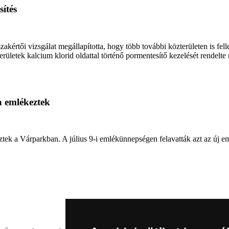
ítés
értői vizsgálat megállapította, hogy több további közterületen is fell
ületek kalcium klorid oldattal történő pormentesítő kezelését rendelte
a emlékeztek
ztek a Várparkban. A július 9-i emlékünnepségen felavatták azt az új e