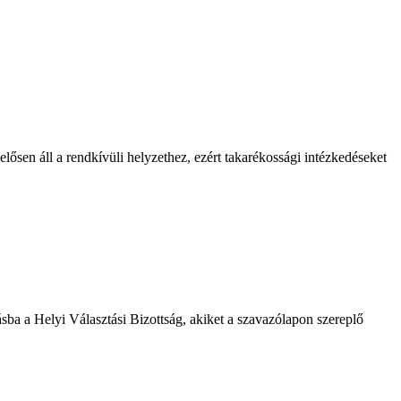
lősen áll a rendkívüli helyzethez, ezért takarékossági intézkedéseket
ásba a Helyi Választási Bizottság, akiket a szavazólapon szereplő