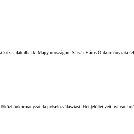
ási krízis alakulhat ki Magyarországon. Sárvár Város Önkormányzata fele
őközi önkormányzati képviselő-választást. Hét jelöltet vett nyilvántart