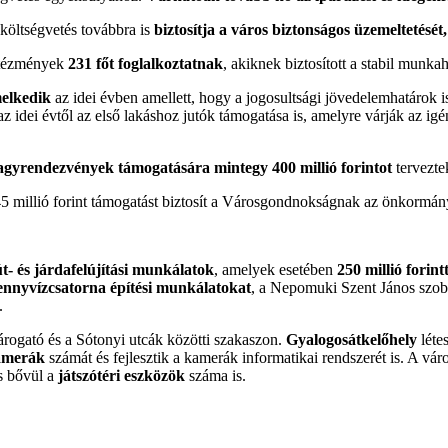
költségvetés továbbra is
biztosítja a város biztonságos üzemeltetését
intézmények
231 főt foglalkoztatnak
, akiknek biztosított a stabil munk
melkedik
az idei évben amellett, hogy a jogosultsági jövedelemhatárok i
az idei évtől az első lakáshoz jutók támogatása is, amelyre várják az i
nagyrendezvények támogatására mintegy 400 millió forintot
tervezte
5 millió forint támogatást biztosít a Városgondnokságnak az önkormán
út- és járdafelújítási munkálatok
, amelyek esetében
250 millió forint
ennyvízcsatorna építési munkálatokat
, a Nepomuki Szent János szob
.
rogató és a Sótonyi utcák közötti szakaszon.
Gyalogosátkelőhely
léte
kamerák
számát és fejlesztik a kamerák informatikai rendszerét is. A vá
s bővül a
játszótéri eszközök
száma is.