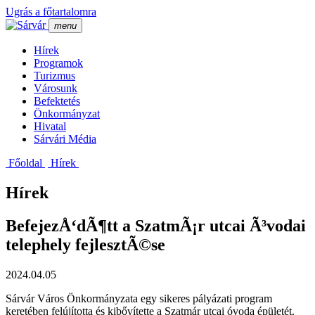
Ugrás a főtartalomra
menu
Hí­rek
Programok
Turizmus
Városunk
Befektetés
Önkormányzat
Hivatal
Sárvári Média
Főoldal
Hí­rek
Hírek
BefejezÅ‘dÃ¶tt a SzatmÃ¡r utcai Ã³vodai
telephely fejlesztÃ©se
2024.04.05
Sárvár Város Önkormányzata egy sikeres pályázati program
keretében felújította és kibővítette a Szatmár utcai óvoda épületét.