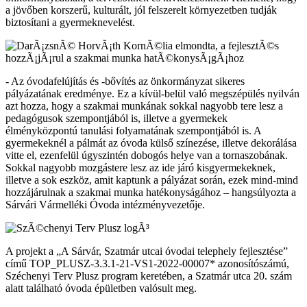
a jövőben korszerű, kulturált, jól felszerelt környezetben tudják
biztosítani a gyermeknevelést.
- Az óvodafelújítás és -bővítés az önkormányzat sikeres
pályázatának eredménye. Ez a kívül-belül való megszépülés nyilván
azt hozza, hogy a szakmai munkának sokkal nagyobb tere lesz a
pedagógusok szempontjából is, illetve a gyermekek
élményközpontú tanulási folyamatának szempontjából is. A
gyermekeknél a pálmát az óvoda külső színezése, illetve dekorálása
vitte el, ezenfelül úgyszintén dobogós helye van a tornaszobának.
Sokkal nagyobb mozgástere lesz az ide járó kisgyermekeknek,
illetve a sok eszköz, amit kaptunk a pályázat során, ezek mind-mind
hozzájárulnak a szakmai munka hatékonyságához – hangsúlyozta a
Sárvári Vármelléki Óvoda intézményvezetője.
A projekt a „A Sárvár, Szatmár utcai óvodai telephely fejlesztése”
című TOP_PLUSZ-3.3.1-21-VS1-2022-00007* azonosítószámú,
Széchenyi Terv Plusz program keretében, a Szatmár utca 20. szám
alatt található óvoda épületben valósult meg.