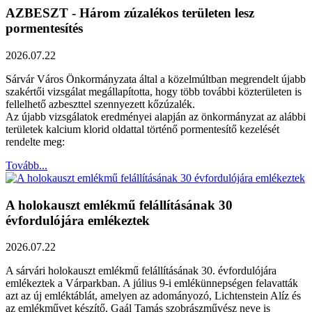
AZBESZT - Három zúzalékos területen lesz
pormentesítés
2026.07.22
Sárvár Város Önkormányzata által a közelmúltban megrendelt újabb
szakértői vizsgálat megállapította, hogy több további közterületen is
fellelhető azbeszttel szennyezett kőzúzalék.
Az újabb vizsgálatok eredményei alapján az önkormányzat az alábbi
területek kalcium klorid oldattal történő pormentesítő kezelését
rendelte meg:
Tovább...
A holokauszt emlékmű felállításának 30
évfordulójára emlékeztek
2026.07.22
A sárvári holokauszt emlékmű felállításának 30. évfordulójára
emlékeztek a Várparkban. A július 9-i emlékünnepségen felavatták
azt az új emléktáblát, amelyen az adományozó, Lichtenstein Alíz és
az emlékművet készítő, Gaál Tamás szobrászművész neve is