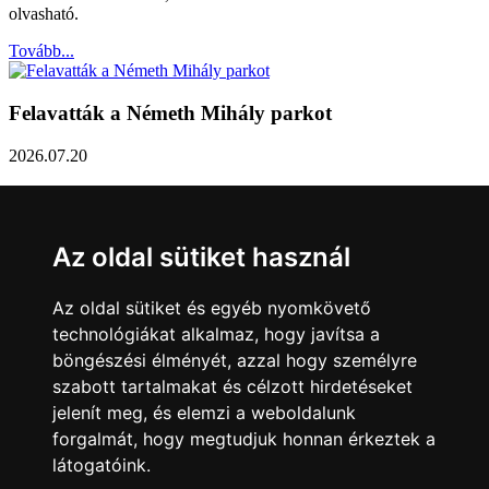
olvasható.
Tovább...
Felavatták a Németh Mihály parkot
2026.07.20
Németh Mihály szobrász születésének 100. évfordulóján Sárvár
Város Önkormányzata úgy határozott, hogy parkot nevez el a város
díszpolgáráról a Dévai utca elején. A parkavatót július 8-án tartották
Az oldal sütiket használ
meg.
Tovább...
Az oldal sütiket és egyéb nyomkövető
technológiákat alkalmaz, hogy javítsa a
Közlemény a sárvári képviselő-testület rendkívüli
böngészési élményét, azzal hogy személyre
üléseiről
szabott tartalmakat és célzott hirdetéseket
jelenít meg, és elemzi a weboldalunk
2026.07.20
forgalmát, hogy megtudjuk honnan érkeztek a
A sárvári képviselő-testület július 13-án és 16-án is rendkívüli ülést
látogatóink.
tartott. Zárt ülésen tárgyalta a Sárvári Gyógyfürdő Kft. Felügyelő