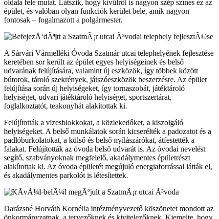
oldala fele mutat. Látszik, hogy kívülről is nagyon szép színes ez az
épület, és valóban olyan funkciók kerület bele, amik nagyon
fontosak – fogalmazott a polgármester.
A Sárvári Vármelléki Óvoda Szatmár utcai telephelyének fejlesztése
keretében sor került az épület egyes helyiségeinek és belső
udvarának felújítására, valamint új eszközök, így többek között
bútorok, tároló szekrények, játszóeszközök beszerzésre. Az épület
felújítása során új helyiségeket, így tornaszobát, játéktároló
helyiséget, udvari játéktároló helyiséget, sportszertárat,
foglalkoztatót, teakonyhát alakítottak ki.
Felújították a vizesblokkokat, a közlekedőket, a kiszolgáló
helyiségeket. A belső munkálatok során kicserélték a padozatot és a
padlóburkolatokat, a külső és belső nyílászárókat, átfestették a
falakat. Felújították az óvoda belső udvarát is. Az óvodai nevelést
segítő, szabványoknak megfelelő, akadálymentes épületrészt
alakítottak ki. Az óvoda épületét megújuló energiaforrással látták el,
és akadálymentes parkolót is létesítettek.
Darázsné Horváth Kornélia intézményvezető köszönetet mondott az
önkormányzatnak, a tervezőknek és kivitelezőknek. Kiemelte, hogy