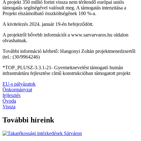
A projekt 350 millió forint vissza nem térítendő európai uniós
támogatás segítségével valósult meg. A támogatás intenzitása a
Projekt elszámolható összköltségének 100 %-a.
A kivitelezés 2024. január 19-én befejeződött.
A projektről bővebb információt a www.sarvarvaros.hu oldalon
olvashatnak.
További információ kérhető: Hangonyi Zoltán projektmenedzsertől
(tel.: (30/9964246)
*TOP_PLUSZ-3.3.1-21- Gyermeknevelést támogató humán
infrastruktúra fejlesztése című konstrukcióban támogatott projekt
EU-s pályázatok
Önkormányzat
fejlesztés
Óvoda
Vissza
További híreink