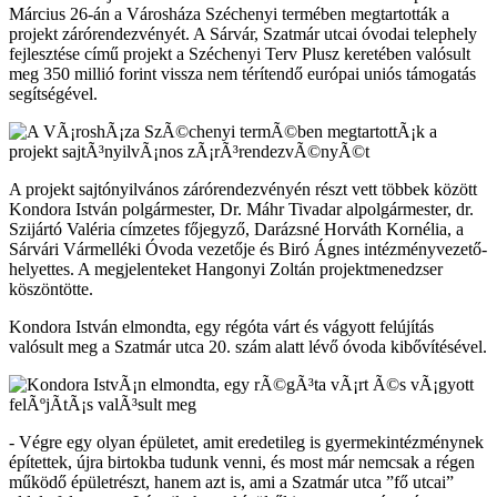
Március 26-án a Városháza Széchenyi termében megtartották a
projekt zárórendezvényét. A Sárvár, Szatmár utcai óvodai telephely
fejlesztése című projekt a Széchenyi Terv Plusz keretében valósult
meg 350 millió forint vissza nem térítendő európai uniós támogatás
segítségével.
A projekt sajtónyilvános zárórendezvényén részt vett többek között
Kondora István polgármester, Dr. Máhr Tivadar alpolgármester, dr.
Szijártó Valéria címzetes főjegyző, Darázsné Horváth Kornélia, a
Sárvári Vármelléki Óvoda vezetője és Biró Ágnes intézményvezető-
helyettes. A megjelenteket Hangonyi Zoltán projektmenedzser
köszöntötte.
Kondora István elmondta, egy régóta várt és vágyott felújítás
valósult meg a Szatmár utca 20. szám alatt lévő óvoda kibővítésével.
- Végre egy olyan épületet, amit eredetileg is gyermekintézménynek
építettek, újra birtokba tudunk venni, és most már nemcsak a régen
működő épületrészt, hanem azt is, ami a Szatmár utca ”fő utcai”