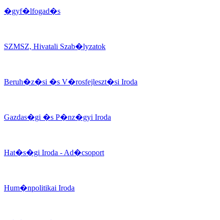
�gyf�lfogad�s
SZMSZ, Hivatali Szab�lyzatok
Beruh�z�si �s V�rosfejleszt�si Iroda
Gazdas�gi �s P�nz�gyi Iroda
Hat�s�gi Iroda - Ad�csoport
Hum�npolitikai Iroda