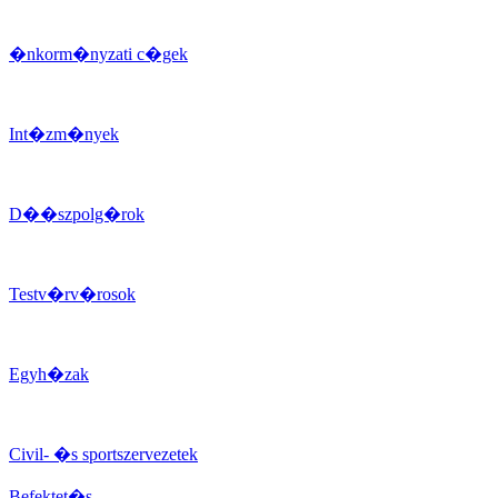
�nkorm�nyzati c�gek
Int�zm�nyek
D��szpolg�rok
Testv�rv�rosok
Egyh�zak
Civil- �s sportszervezetek
Befektet�s