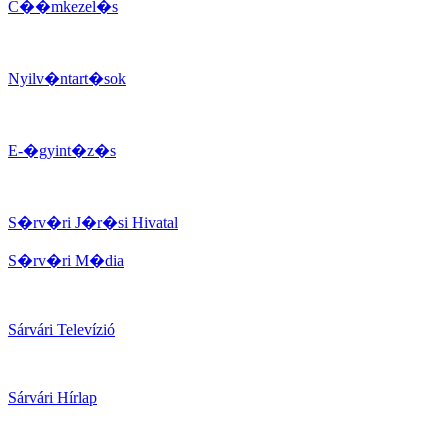
C��mkezel�s
Nyilv�ntart�sok
E-�gyint�z�s
S�rv�ri J�r�si Hivatal
S�rv�ri M�dia
Sárvári Televízió
Sárvári Hírlap