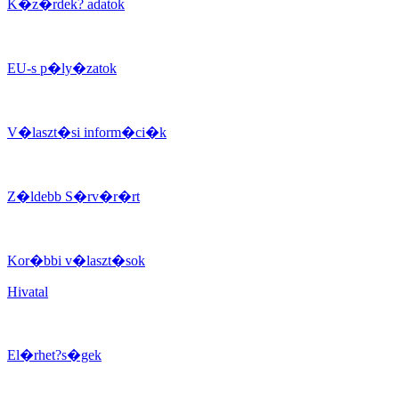
K�z�rdek? adatok
EU-s p�ly�zatok
V�laszt�si inform�ci�k
Z�ldebb S�rv�r�rt
Kor�bbi v�laszt�sok
Hivatal
El�rhet?s�gek