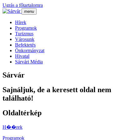
Ugrás a főtartalomra
menu
Hí­rek
Programok
Turizmus
Városunk
Befektetés
Önkormányzat
Hivatal
Sárvári Média
Sárvár
Sajnáljuk, de a keresett oldal nem
található!
Oldaltérkép
H��rek
Programok