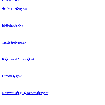
�nkorm�nyzat
El�rhet?s�g
Tiszts�gvisel?k
K�pvisel? - test�let
Bizotts�gok
Nemzetis�gi �nkorm�nyzat