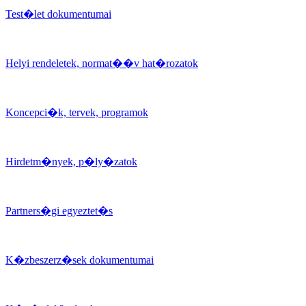
Test�let dokumentumai
Helyi rendeletek, normat��v hat�rozatok
Koncepci�k, tervek, programok
Hirdetm�nyek, p�ly�zatok
Partners�gi egyeztet�s
K�zbeszerz�sek dokumentumai