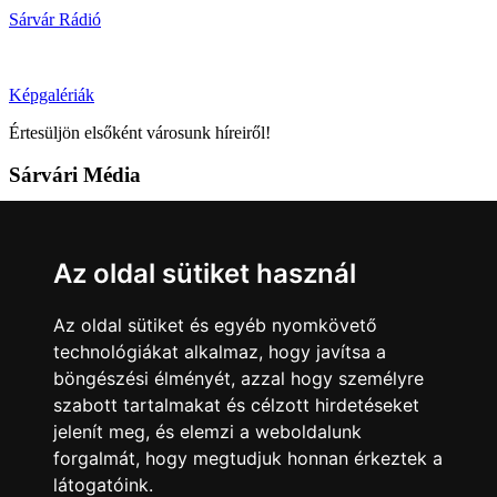
Sárvár Rádió
Képgalériák
Értesüljön elsőként városunk híreiről!
Sárvári Média
9600 Sárvár, Móricz Zsigmond u. 4.
Tel: +36 95 320 261
Az oldal sütiket használ
hirlap@sarvar.hu
Az oldal sütiket és egyéb nyomkövető
Kövess minket!
technológiákat alkalmaz, hogy javítsa a
böngészési élményét, azzal hogy személyre
Sárvár lendületben
Sárvár lendületben
szabott tartalmakat és célzott hirdetéseket
Nyilatkozatok
jelenít meg, és elemzi a weboldalunk
forgalmát, hogy megtudjuk honnan érkeztek a
Impresszum
Felhasználási feltételek
Adatkezelési tájékoztató
látogatóink.
Akadálymentesítési nyilatkozat