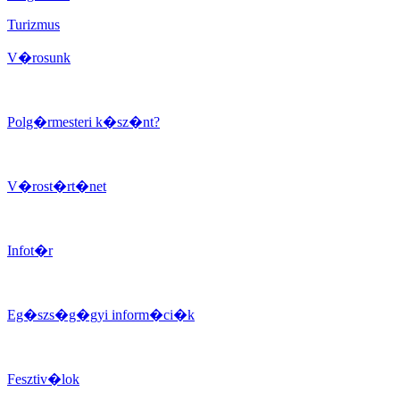
Turizmus
V�rosunk
Polg�rmesteri k�sz�nt?
V�rost�rt�net
Infot�r
Eg�szs�g�gyi inform�ci�k
Fesztiv�lok