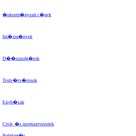
�nkorm�nyzati c�gek
Int�zm�nyek
D��szpolg�rok
Testv�rv�rosok
Egyh�zak
Civil- �s sportszervezetek
Befektet�s