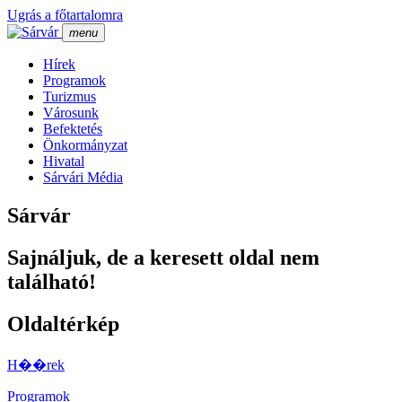
Ugrás a főtartalomra
menu
Hí­rek
Programok
Turizmus
Városunk
Befektetés
Önkormányzat
Hivatal
Sárvári Média
Sárvár
Sajnáljuk, de a keresett oldal nem
található!
Oldaltérkép
H��rek
Programok