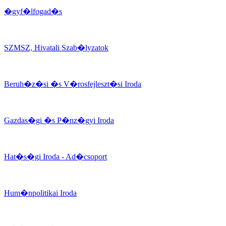
�gyf�lfogad�s
SZMSZ, Hivatali Szab�lyzatok
Beruh�z�si �s V�rosfejleszt�si Iroda
Gazdas�gi �s P�nz�gyi Iroda
Hat�s�gi Iroda - Ad�csoport
Hum�npolitikai Iroda