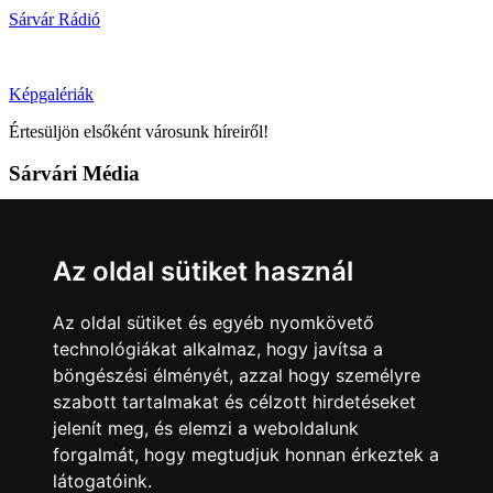
Sárvár Rádió
Képgalériák
Értesüljön elsőként városunk híreiről!
Sárvári Média
9600 Sárvár, Móricz Zsigmond u. 4.
Tel: +36 95 320 261
Az oldal sütiket használ
hirlap@sarvar.hu
Az oldal sütiket és egyéb nyomkövető
Kövess minket!
technológiákat alkalmaz, hogy javítsa a
böngészési élményét, azzal hogy személyre
Sárvár lendületben
Sárvár lendületben
szabott tartalmakat és célzott hirdetéseket
Nyilatkozatok
jelenít meg, és elemzi a weboldalunk
forgalmát, hogy megtudjuk honnan érkeztek a
Impresszum
Felhasználási feltételek
Adatkezelési tájékoztató
látogatóink.
Akadálymentesítési nyilatkozat