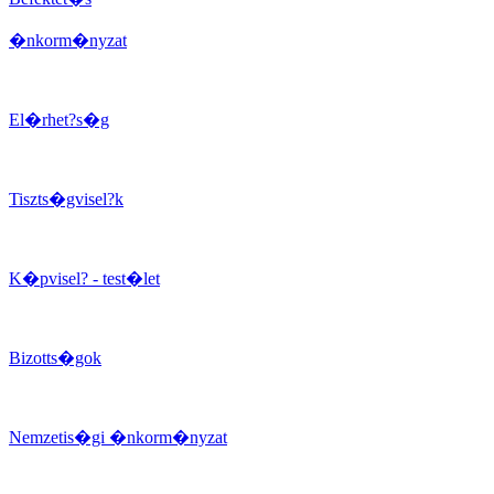
�nkorm�nyzat
El�rhet?s�g
Tiszts�gvisel?k
K�pvisel? - test�let
Bizotts�gok
Nemzetis�gi �nkorm�nyzat