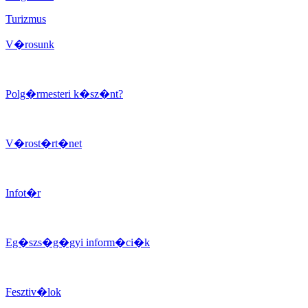
Turizmus
V�rosunk
Polg�rmesteri k�sz�nt?
V�rost�rt�net
Infot�r
Eg�szs�g�gyi inform�ci�k
Fesztiv�lok