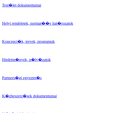
Test�let dokumentumai
Helyi rendeletek, normat��v hat�rozatok
Koncepci�k, tervek, programok
Hirdetm�nyek, p�ly�zatok
Partners�gi egyeztet�s
K�zbeszerz�sek dokumentumai