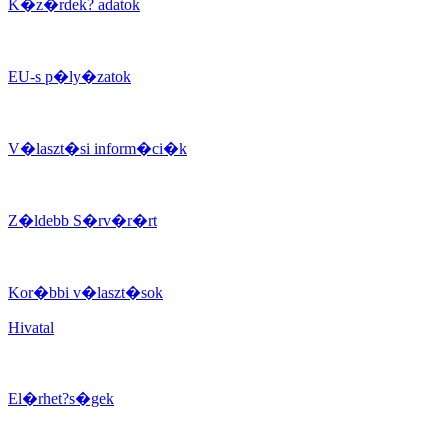
K�z�rdek? adatok
EU-s p�ly�zatok
V�laszt�si inform�ci�k
Z�ldebb S�rv�r�rt
Kor�bbi v�laszt�sok
Hivatal
El�rhet?s�gek