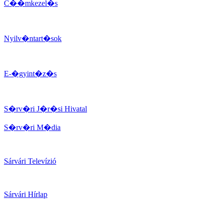
C��mkezel�s
Nyilv�ntart�sok
E-�gyint�z�s
S�rv�ri J�r�si Hivatal
S�rv�ri M�dia
Sárvári Televízió
Sárvári Hírlap