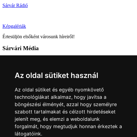
Sárvár Rádió
Képgalériák
Értesüljön elsőként városunk híreiről!
Sárvári Média
9600 Sárvár, Móricz Zsigmond u. 4.
Tel: +36 95 320 261
Az oldal sütiket használ
hirlap@sarvar.hu
Az oldal sütiket és egyéb nyomkövető
Kövess minket!
technológiákat alkalmaz, hogy javítsa a
böngészési élményét, azzal hogy személyre
Sárvár lendületben
Sárvár lendületben
szabott tartalmakat és célzott hirdetéseket
Nyilatkozatok
jelenít meg, és elemzi a weboldalunk
forgalmát, hogy megtudjuk honnan érkeztek a
Impresszum
Felhasználási feltételek
Adatkezelési tájékoztató
látogatóink.
Akadálymentesítési nyilatkozat