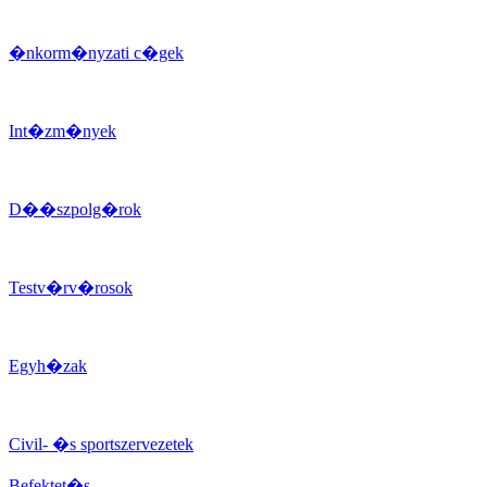
�nkorm�nyzati c�gek
Int�zm�nyek
D��szpolg�rok
Testv�rv�rosok
Egyh�zak
Civil- �s sportszervezetek
Befektet�s