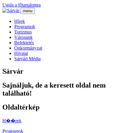
Ugrás a főtartalomra
menu
Hí­rek
Programok
Turizmus
Városunk
Befektetés
Önkormányzat
Hivatal
Sárvári Média
Sárvár
Sajnáljuk, de a keresett oldal nem
található!
Oldaltérkép
H��rek
Programok