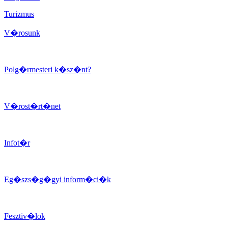
Turizmus
V�rosunk
Polg�rmesteri k�sz�nt?
V�rost�rt�net
Infot�r
Eg�szs�g�gyi inform�ci�k
Fesztiv�lok