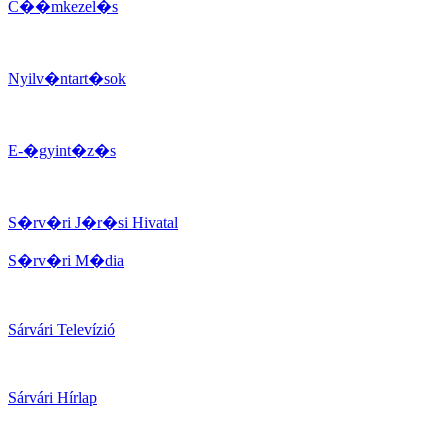
C��mkezel�s
Nyilv�ntart�sok
E-�gyint�z�s
S�rv�ri J�r�si Hivatal
S�rv�ri M�dia
Sárvári Televízió
Sárvári Hírlap