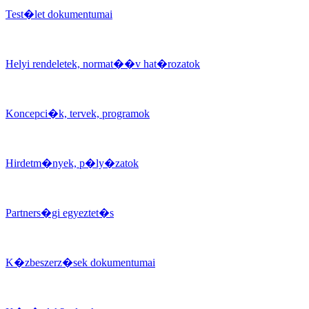
Test�let dokumentumai
Helyi rendeletek, normat��v hat�rozatok
Koncepci�k, tervek, programok
Hirdetm�nyek, p�ly�zatok
Partners�gi egyeztet�s
K�zbeszerz�sek dokumentumai