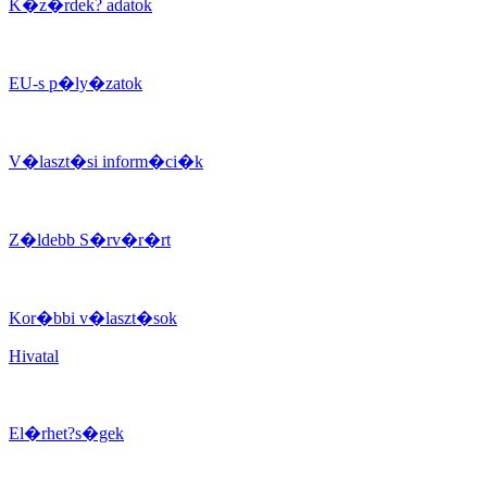
K�z�rdek? adatok
EU-s p�ly�zatok
V�laszt�si inform�ci�k
Z�ldebb S�rv�r�rt
Kor�bbi v�laszt�sok
Hivatal
El�rhet?s�gek