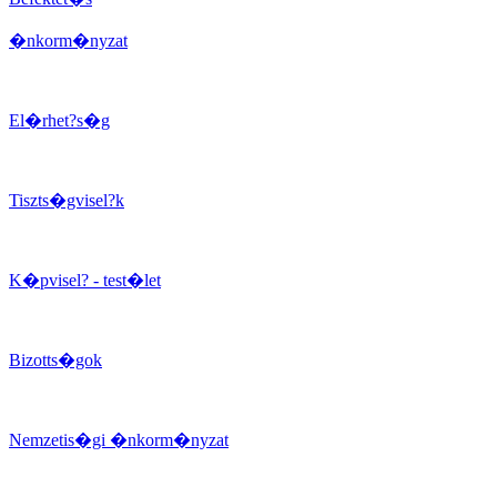
�nkorm�nyzat
El�rhet?s�g
Tiszts�gvisel?k
K�pvisel? - test�let
Bizotts�gok
Nemzetis�gi �nkorm�nyzat