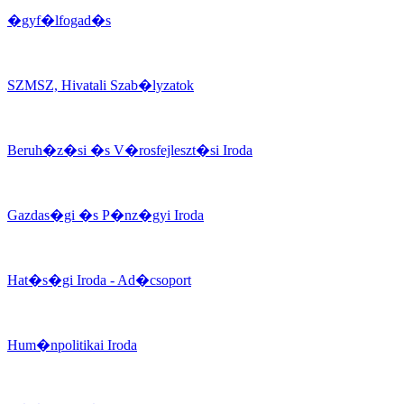
�gyf�lfogad�s
SZMSZ, Hivatali Szab�lyzatok
Beruh�z�si �s V�rosfejleszt�si Iroda
Gazdas�gi �s P�nz�gyi Iroda
Hat�s�gi Iroda - Ad�csoport
Hum�npolitikai Iroda