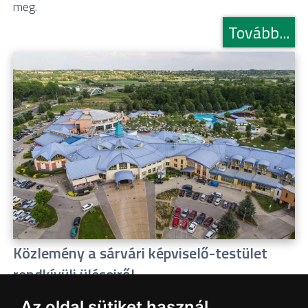
meg.
Tovább...
Közlemény a sárvári képviselő-testület
rendkívüli üléseiről
2026.07.20
Az oldal sütiket használ