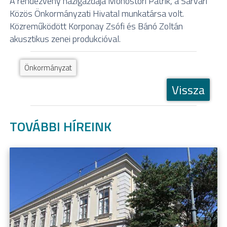
A rendezvény házigazdája Monostori Patrik, a Sárvári
Közös Önkormányzati Hivatal munkatársa volt.
Közreműködött Korponay Zsófi és Bánó Zoltán
akusztikus zenei produkcióval.
Önkormányzat
Vissza
TOVÁBBI HÍREINK