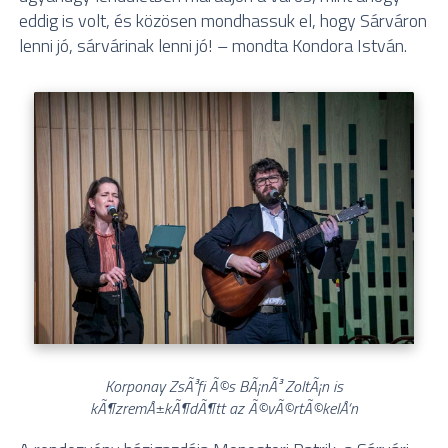
eddig is volt, és közösen mondhassuk el, hogy Sárváron
lenni jó, sárvárinak lenni jó! – mondta Kondora István.
Korponay ZsÃ³fi Ã©s BÃ¡nÃ³ ZoltÃ¡n is
kÃ¶zremÅ±kÃ¶dÃ¶tt az Ã©vÃ©rtÃ©kelÅ‘n