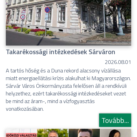
Takarékossági intézkedések Sárváron
2026.08.01
A tartós hőség és a Duna rekord alacsony vízállása
miatt energiaellátási krízis alakulhat ki Magyarországon.
Sárvár Város Önkormányzata felelősen áll a rendkívüli
helyzethez, ezért takarékossági intézkedéseket vezet
be mind az áram-, mind a vízfogyasztás
vonatkozásában.
Tovább...