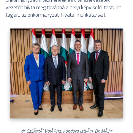
vezetőit hívta meg továbbá a helyi képviselő-testület
tagjait, az önkormányzati hivatal munkatársait.
dr. SzijÃ¡rtÃ³ ValÃ©ria, Kondora IstvÃ¡n, Dr. MÃ¡hr