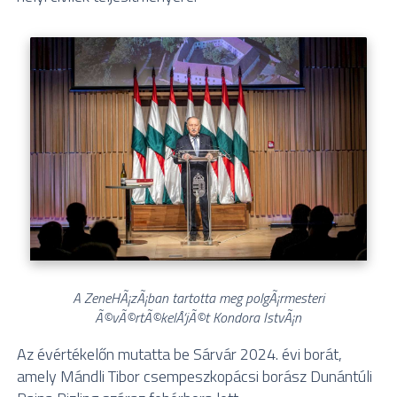
A ZeneHÃ¡zÃ¡ban tartotta meg polgÃ¡rmesteri
Ã©vÃ©rtÃ©kelÅ‘jÃ©t Kondora IstvÃ¡n
Az évértékelőn mutatta be Sárvár 2024. évi borát,
amely Mándli Tibor csempeszkopácsi borász Dunántúli