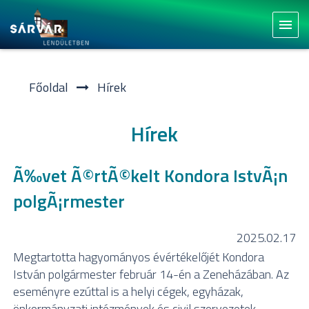
menu
Főoldal
Hí­rek
Hírek
Ã‰vet Ã©rtÃ©kelt Kondora IstvÃ¡n
polgÃ¡rmester
2025.02.17
Megtartotta hagyományos évértékelőjét Kondora
István polgármester február 14-én a Zeneházában. Az
eseményre ezúttal is a helyi cégek, egyházak,
önkormányzati intézmények és civil szervezetek