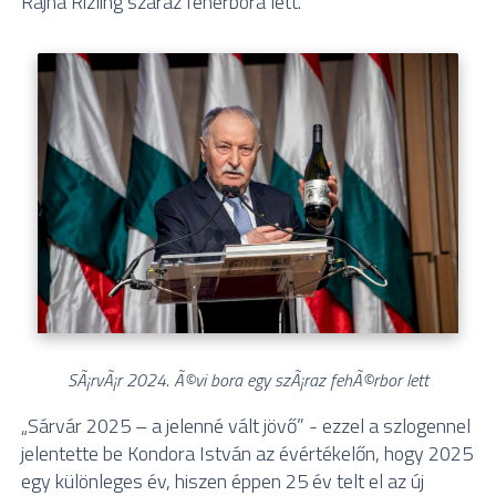
Rajna Rizling száraz fehérbora lett.
SÃ¡rvÃ¡r 2024. Ã©vi bora egy szÃ¡raz fehÃ©rbor lett
„Sárvár 2025 – a jelenné vált jövő” - ezzel a szlogennel
jelentette be Kondora István az évértékelőn, hogy 2025
egy különleges év, hiszen éppen 25 év telt el az új