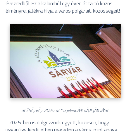
évezredből. Ez alkalomból egy éven át tartó közös
élményre, játékra hívja a város polgárait, közösségeit!
â€žSÃ¡rvÃ¡r 2025 â€“ a jelennÃ© vÃ¡lt jÃ¶vÅ‘â€
- 2025-ben is dolgozzunk együtt, közösen, hogy
ugyanúgy lendületben maradjon a város, mint ahogy