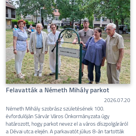
Felavatták a Németh Mihály parkot
2026.07.20
Németh Mihály szobrász születésének 100.
évfordulóján Sárvár Város Önkormányzata úgy
határozott, hogy parkot nevez el a város díszpolgáráról
a Dévai utca elején. A parkavatót július 8-án tartották