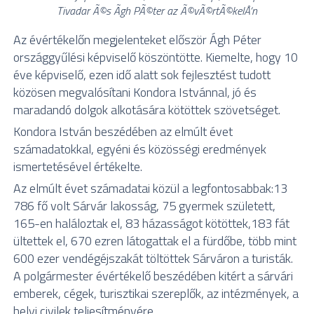
Tivadar Ã©s Ãgh PÃ©ter az Ã©vÃ©rtÃ©kelÅ‘n
Az évértékelőn megjelenteket először Ágh Péter
országgyűlési képviselő köszöntötte. Kiemelte, hogy 10
éve képviselő, ezen idő alatt sok fejlesztést tudott
közösen megvalósítani Kondora Istvánnal, jó és
maradandó dolgok alkotására kötöttek szövetséget.
Kondora István beszédében az elmúlt évet
számadatokkal, egyéni és közösségi eredmények
ismertetésével értékelte.
Az elmúlt évet számadatai közül a legfontosabbak:13
786 fő volt Sárvár lakosság, 75 gyermek született,
165-en haláloztak el, 83 házasságot kötöttek,183 fát
ültettek el, 670 ezren látogattak el a fürdőbe, több mint
600 ezer vendégéjszakát töltöttek Sárváron a turisták.
A polgármester évértékelő beszédében kitért a sárvári
emberek, cégek, turisztikai szereplők, az intézmények, a
helyi civilek teljesítményére.