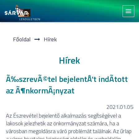
menu
Főoldal
Hí­rek
Hírek
Ã‰szrevÃ©tel bejelentÅ‘t indÃ­tott
az Ã¶nkormÃ¡nyzat
2021.01.05
Az Észrevétel bejelentő alkalmazás segítségével a
lakosok jelezhetik az önkormányzat számára, ha a
városban megoldásra váró problémát találnak. Az űrlap
a város hivatalos közösségi oldalán és weboldalán