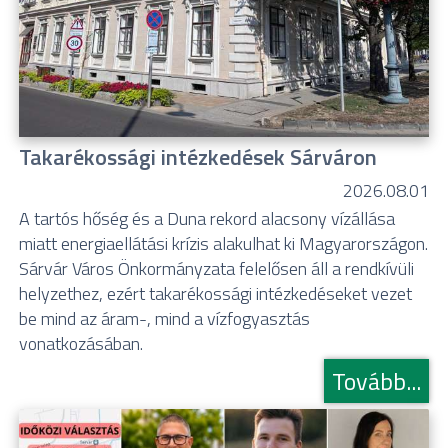
Takarékossági intézkedések Sárváron
2026.08.01
A tartós hőség és a Duna rekord alacsony vízállása
miatt energiaellátási krízis alakulhat ki Magyarországon.
Sárvár Város Önkormányzata felelősen áll a rendkívüli
helyzethez, ezért takarékossági intézkedéseket vezet
be mind az áram-, mind a vízfogyasztás
vonatkozásában.
Tovább...