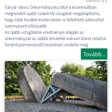
2026.07.22
Sárvár Város Önkormányzata által a közelmúltban
megrendelt újabb szakértői vizsgálat megállapította,
hogy több további közterületen is fellelhető azbeszttel
szennyezett kőzúzalék.
Az újabb vizsgálatok eredményei alapján az
önkormányzat az alábbi területek kalcium klorid oldattal
történő pormentesítő kezelését rendelte meg:
Tovább...