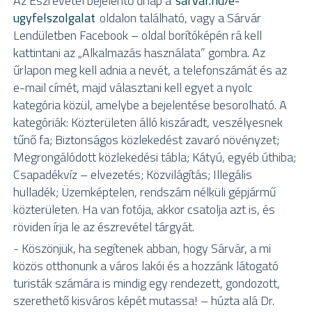
Az Észrevétel bejelentő űrlap a
sarvar.hu/e-
ugyfelszolgalat
oldalon található, vagy a Sárvár
Lendületben Facebook – oldal borítóképén rá kell
kattintani az „Alkalmazás használata” gombra. Az
űrlapon meg kell adnia a nevét, a telefonszámát és az
e-mail címét, majd választani kell egyet a nyolc
kategória közül, amelybe a bejelentése besorolható. A
kategóriák: Közterületen álló kiszáradt, veszélyesnek
tűnő fa; Biztonságos közlekedést zavaró növényzet;
Megrongálódott közlekedési tábla; Kátyú, egyéb úthiba;
Csapadékvíz – elvezetés; Közvilágítás; Illegális
hulladék; Üzemképtelen, rendszám nélküli gépjármű
közterületen. Ha van fotója, akkor csatolja azt is, és
röviden írja le az észrevétel tárgyát.
- Köszönjük, ha segítenek abban, hogy Sárvár, a mi
közös otthonunk a város lakói és a hozzánk látogató
turisták számára is mindig egy rendezett, gondozott,
szerethető kisváros képét mutassa! – húzta alá Dr.