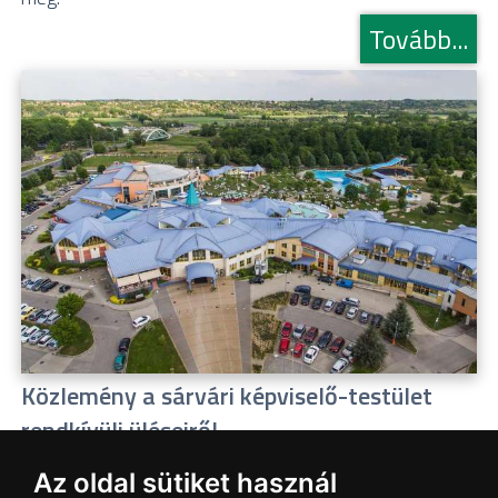
Tovább...
Közlemény a sárvári képviselő-testület
rendkívüli üléseiről
2026.07.20
Az oldal sütiket használ