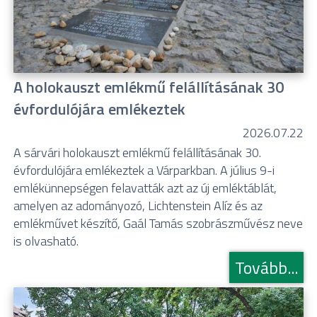
A holokauszt emlékmű felállításának 30
évfordulójára emlékeztek
2026.07.22
A sárvári holokauszt emlékmű felállításának 30.
évfordulójára emlékeztek a Várparkban. A július 9-i
emlékünnepségen felavatták azt az új emléktáblát,
amelyen az adományozó, Lichtenstein Alíz és az
emlékművet készítő, Gaál Tamás szobrászművész neve
is olvasható.
Tovább...