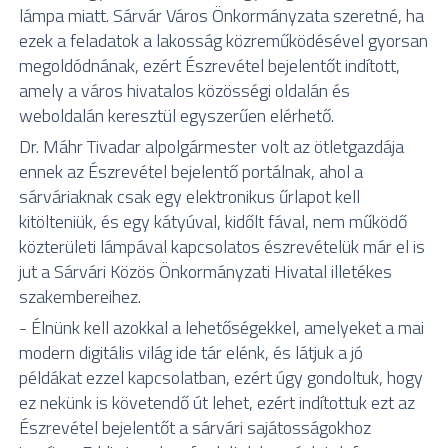
lámpa miatt. Sárvár Város Önkormányzata szeretné, ha
ezek a feladatok a lakosság közreműködésével gyorsan
megoldódnának, ezért Észrevétel bejelentőt indított,
amely a város hivatalos közösségi oldalán és
weboldalán keresztül egyszerűen elérhető.
Dr. Máhr Tivadar alpolgármester volt az ötletgazdája
ennek az Észrevétel bejelentő portálnak, ahol a
sárváriaknak csak egy elektronikus űrlapot kell
kitölteniük, és egy kátyúval, kidőlt fával, nem működő
közterületi lámpával kapcsolatos észrevételük már el is
jut a Sárvári Közös Önkormányzati Hivatal illetékes
szakembereihez.
- Élnünk kell azokkal a lehetőségekkel, amelyeket a mai
modern digitális világ ide tár elénk, és látjuk a jó
példákat ezzel kapcsolatban, ezért úgy gondoltuk, hogy
ez nekünk is követendő út lehet, ezért indítottuk ezt az
Észrevétel bejelentőt a sárvári sajátosságokhoz