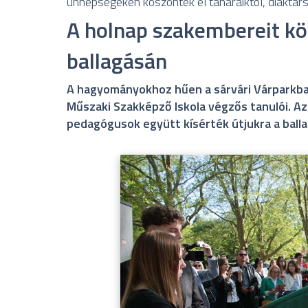
ünnepségeken köszöntek el tanáraiktól, diáktárs
A holnap szakembereit kö
ballagásán
A hagyományokhoz hűen a sárvári Várparkban
Műszaki Szakképző Iskola végzős tanulói. A
pedagógusok együtt kísérték útjukra a ball