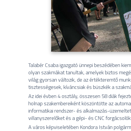
Talabér Csaba igazgató ünnepi beszédében kie
olyan szakmákat tanultak, amelyek biztos megél
világ gyorsan változik, de az értékteremtő mun
tisztességesek, kíváncsiak és büszkék a szakmá
Az idei évben 4 osztály, összesen 58 diák fejez
holnap szakembereiként köszöntötte az automatik
informatikai rendszer- és alkalmazás-üzemeltet
villanyszerelőket és a gépi- és CNC forgácsolók
A város képviseletében Kondora István polgárm