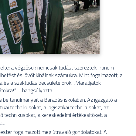
melte: a végzősök nemcsak tudást szereztek, hanem
hetést és jövőt kínálnak számukra. Mint fogalmazott, a
ka és a szaktudás becsülete örök. „Maradjatok
tokra!” – hangsúlyozta.
te be tanulmányait a Barabás iskolában. Az igazgató a
ai technikusokat, a logisztikai technikusokat, az
ő technikusokat, a kereskedelmi értékesítőket, a
at.
ester fogalmazott meg útravaló gondolatokat. A