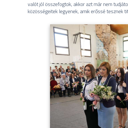
valót jól összefogtok, akkor azt már nem tudjátok
közösségeitek legyenek, amik erőssé tesznek ti