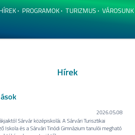
HÍ­REK
PROGRAMOK
TURIZMUS
VÁROSUNK
Hírek
lások
2026.05.08
aiktól Sárvár középiskolái. A Sárvári Turisztikai
 Iskola és a Sárvári Tinódi Gimnázium tanulói megható