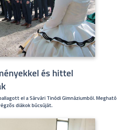
ményekkel és hittel
ák
 ballagott el a Sárvári Tinódi Gimnáziumból. Megható
végzős diákok búcsúját.