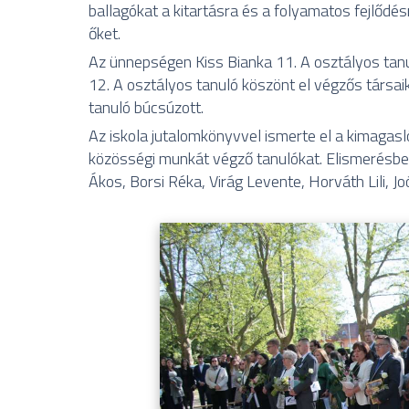
ballagókat a kitartásra és a folyamatos fejlődés
őket.
Az ünnepségen Kiss Bianka 11. A osztályos tanu
12. A osztályos tanuló köszönt el végzős társai
tanuló búcsúzott.
Az iskola jutalomkönyvvel ismerte el a kimagas
közösségi munkát végző tanulókat. Elismerésbe
Ákos, Borsi Réka, Virág Levente, Horváth Lili, 