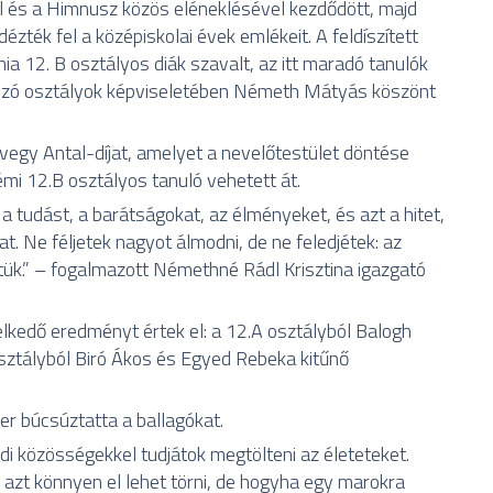
 és a Himnusz közös eléneklésével kezdődött, majd
zték fel a középiskolai évek emlékeit. A feldíszített
nia 12. B osztályos diák szavalt, az itt maradó tanulók
csúzó osztályok képviseletében Németh Mátyás köszönt
gy Antal-díjat, amelyet a nevelőtestület döntése
mi 12.B osztályos tanuló vehetett át.
 a tudást, a barátságokat, az élményeket, és azt a hitet,
t. Ne féljetek nagyot álmodni, de ne feledjétek: az
rtük.” – fogalmazott Némethné Rádl Krisztina igazgató
lkedő eredményt értek el: a 12.A osztályból Balogh
 osztályból Biró Ákos és Egyed Rebeka kitűnő
r búcsúztatta a ballagókat.
di közösségekkel tudjátok megtölteni az életeteket.
 azt könnyen el lehet törni, de hogyha egy marokra