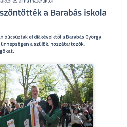
aiktól és alma materüktől.
szöntötték a Barabás iskola
 búcsúztak el diákéveiktől a Barabás György
z ünnepségen a szülők, hozzátartozók,
agókat.