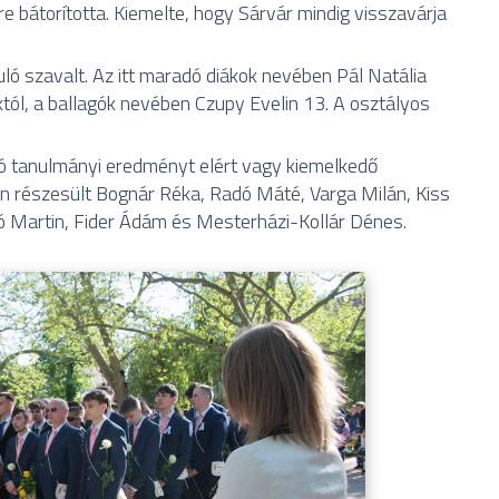
re bátorította. Kiemelte, hogy Sárvár mindig visszavárja
ló szavalt. Az itt maradó diákok nevében Pál Natália
któl, a ballagók nevében Czupy Evelin 13. A osztályos
ló tanulmányi eredményt elért vagy kiemelkedő
n részesült Bognár Réka, Radó Máté, Varga Milán, Kiss
Joó Martin, Fider Ádám és Mesterházi-Kollár Dénes.