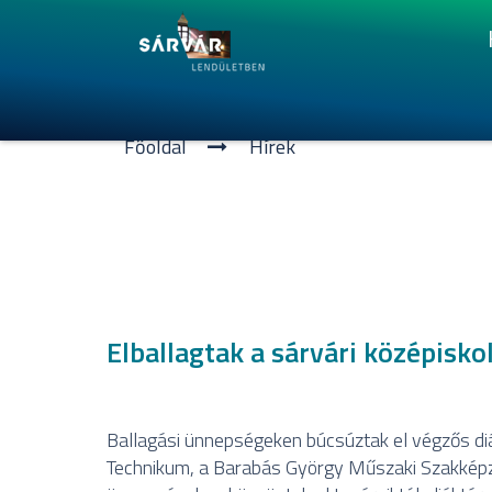
Főoldal
Hí­rek
Elballagtak a sárvári középisko
Ballagási ünnepségeken búcsúztak el végzős diákj
Technikum, a Barabás György Műszaki Szakképző