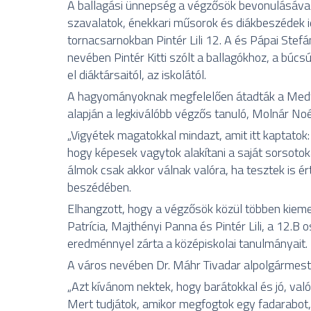
A ballagási ünnepség a végzősök bevonulásával
szavalatok, énekkari műsorok és diákbeszédek idé
tornacsarnokban Pintér Lili 12. A és Pápai Stefá
nevében Pintér Kitti szólt a ballagókhoz, a bú
el diáktársaitól, az iskolától.
A hagyományoknak megfelelően átadták a Medve
alapján a legkiválóbb végzős tanuló, Molnár Noé
„Vigyétek magatokkal mindazt, amit itt kaptatok:
hogy képesek vagytok alakítani a saját sorsotoka
álmok csak akkor válnak valóra, ha tesztek is é
beszédében.
Elhangzott, hogy a végzősök közül többen kieme
Patrícia, Majthényi Panna és Pintér Lili, a 12.B
eredménnyel zárta a középiskolai tanulmányait.
A város nevében Dr. Máhr Tivadar alpolgármeste
„Azt kívánom nektek, hogy barátokkal és jó, való
Mert tudjátok, amikor megfogtok egy fadarabot,