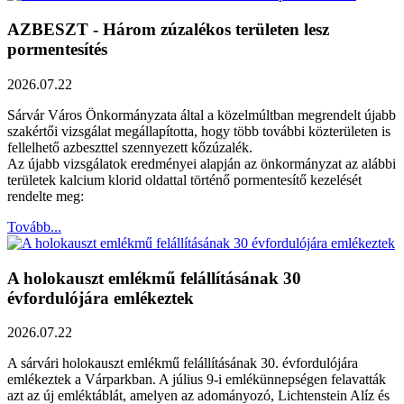
AZBESZT - Három zúzalékos területen lesz
pormentesítés
2026.07.22
Sárvár Város Önkormányzata által a közelmúltban megrendelt újabb
szakértői vizsgálat megállapította, hogy több további közterületen is
fellelhető azbeszttel szennyezett kőzúzalék.
Az újabb vizsgálatok eredményei alapján az önkormányzat az alábbi
területek kalcium klorid oldattal történő pormentesítő kezelését
rendelte meg:
Tovább...
A holokauszt emlékmű felállításának 30
évfordulójára emlékeztek
2026.07.22
A sárvári holokauszt emlékmű felállításának 30. évfordulójára
emlékeztek a Várparkban. A július 9-i emlékünnepségen felavatták
azt az új emléktáblát, amelyen az adományozó, Lichtenstein Alíz és