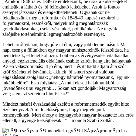
„Amikor 1848-ra és 1849-re emlékezünk, ne csak a külsőségeket
említsük, a látható és jól felfogható jelképeket. Azok is fontos
szerepet játszanak és elengedhetetlenek. Ugyanakkor ne
feledkezzünk meg a reformkor és 1848/49 kapcsán azokról a
folyamatokról, eszmékről, melyek máig meghatározzák
gondolkodásunkat, cselekvéseinket, politikánkat. Ne tegyük
zárójelbe történelmünk legmeghatározóbb eseményét.
Lehet arról vitázni, hogy jó-e itt élni, vagy jobb lenne másutt. Ma
napi cseng a fülünkben egy magyar miniszterelnök felszólítása, ha
nem tetszik, el lehet költözni. Többen az érvényesülés vitathatatlan
anyagi, egzisztenciális oldalának csábító szirén hangjaira hallgatnak.
Az én válaszom más: itt jó élni, mert – és itt hadd adjam át a szót
gróf Széchenyi Istvánnak, akinek jól ismert szavai valóban
eligazítással szolgálnak: „nehogy hátrafelé nyomattassunk, lépjünk
inkább előre”. És a folytatás: „A múlt elesett hatalmunkból, a
jövendőnek urai vagyunk… Sokan azt gondolják: Magyarország –
volt; – én azt szeretem hinni: lesz!”
Mindezt másfél évszázaddal ezelőtt a reformnemzedék együtt hitte
Széchenyivel. A mi felelősségünk, hogy megfeleljünk
reményeiknek. Mert ahogy a legnagyobb magyar hozzátette „az erős
ellenáll, a gyenge kétségbeesik”.” – mondta Szabó Zoltán.