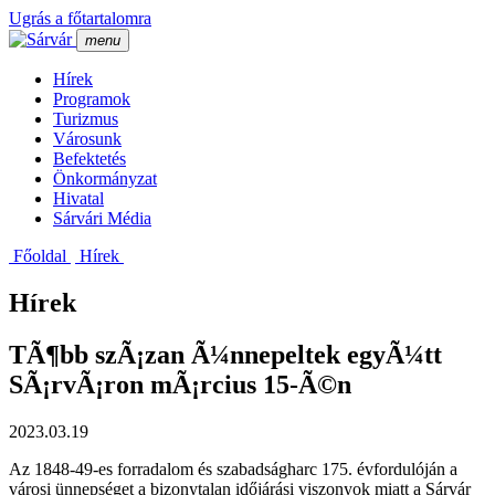
Ugrás a főtartalomra
menu
Hí­rek
Programok
Turizmus
Városunk
Befektetés
Önkormányzat
Hivatal
Sárvári Média
Főoldal
Hí­rek
Hírek
TÃ¶bb szÃ¡zan Ã¼nnepeltek egyÃ¼tt
SÃ¡rvÃ¡ron mÃ¡rcius 15-Ã©n
2023.03.19
Az 1848-49-es forradalom és szabadságharc 175. évfordulóján a
városi ünnepséget a bizonytalan időjárási viszonyok miatt a Sárvár