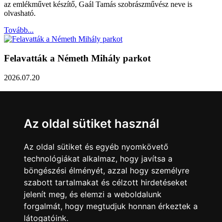
az emlékművet készítő, Gaál Tamás szobrászművész neve is
olvasható.
Tovább...
Felavatták a Németh Mihály parkot
2026.07.20
Németh Mihály szobrász születésének 100. évfordulóján Sárvár
Város Önkormányzata úgy határozott, hogy parkot nevez el a város
díszpolgáráról a Dévai utca elején. A parkavatót július 8-án tartották
Az oldal sütiket használ
meg.
Tovább...
Az oldal sütiket és egyéb nyomkövető
technológiákat alkalmaz, hogy javítsa a
Közlemény a sárvári képviselő-testület rendkívüli
böngészési élményét, azzal hogy személyre
üléseiről
szabott tartalmakat és célzott hirdetéseket
jelenít meg, és elemzi a weboldalunk
2026.07.20
forgalmát, hogy megtudjuk honnan érkeztek a
A sárvári képviselő-testület július 13-án és 16-án is rendkívüli ülést
látogatóink.
tartott. Zárt ülésen tárgyalta a Sárvári Gyógyfürdő Kft. Felügyelő