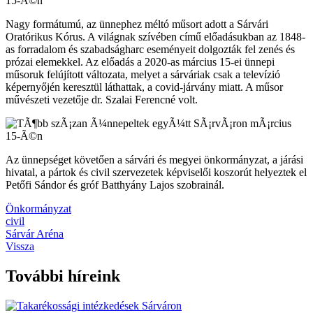
Nagy formátumú, az ünnephez méltó műsort adott a Sárvári
Oratórikus Kórus. A világnak szívében című előadásukban az 1848-
as forradalom és szabadságharc eseményeit dolgozták fel zenés és
prózai elemekkel. Az előadás a 2020-as március 15-ei ünnepi
műsoruk felújított változata, melyet a sárváriak csak a televízió
képernyőjén keresztül láthattak, a covid-járvány miatt. A műsor
művészeti vezetője dr. Szalai Ferencné volt.
Az ünnepséget követően a sárvári és megyei önkormányzat, a járási
hivatal, a pártok és civil szervezetek képviselői koszorút helyeztek el
Petőfi Sándor és gróf Batthyány Lajos szobrainál.
Önkormányzat
civil
Sárvár Aréna
Vissza
További híreink