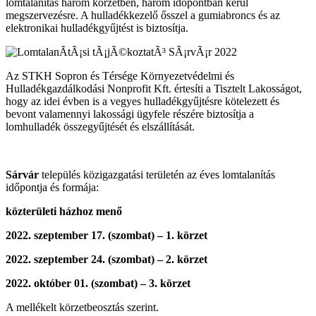
lomtalanítás három körzetben, három időpontban kerül
megszervezésre. A hulladékkezelő ősszel a gumiabroncs és az
elektronikai hulladékgyűjtést is biztosítja.
Az STKH Sopron és Térsége Környezetvédelmi és
Hulladékgazdálkodási Nonprofit Kft. értesíti a Tisztelt Lakosságot,
hogy az idei évben is a vegyes hulladékgyűjtésre kötelezett és
bevont valamennyi lakossági ügyfele részére biztosítja a
lomhulladék összegyűjtését és elszállítását.
Sárvár
település közigazgatási területén az éves lomtalanítás
időpontja és formája:
közterületi házhoz menő
2022. szeptember 17. (szombat) – 1. körzet
2022. szeptember 24. (szombat) – 2. körzet
2022. október 01. (szombat) – 3. körzet
A mellékelt körzetbeosztás szerint.