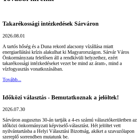
Takarékossági intézkedések Sárváron
2026.08.01
A tartós hőség és a Duna rekord alacsony vízállása miatt
energiaellátási krízis alakulhat ki Magyarországon. Sárvár Város
Önkormányzata felelősen áll a rendkívüli helyzethez, ezért
takarékossági intézkedéseket vezet be mind az áram-, mind a
vízfogyasztás vonatkozásában.
Tovább...
Időközi választás - Bemutatkoznak a jelöltek!
2026.07.30
Sárváron augusztus 30-án tartják a 4-es számú választókerületben az
időközi önkormányzati képviselő-választást. Hét jelöltet vett
nyilvántartásba a Helyi Választási Bizottság, akiket a szavazólapon
szereplő sorrendben mutatunk be.