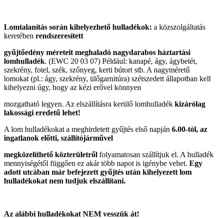
Lomtalanítás során kihelyezhető hulladékok:
a közszolgáltatás
keretében
rendszeresített
gyűjtőedény méreteit meghaladó nagydarabos háztartási
lomhulladék
. (EWC 20 03 07) Például: kanapé, ágy, ágybetét,
szekrény, fotel, szék, szőnyeg, kerti bútort stb. A nagyméretű
lomokat (pl.: ágy, szekrény, ülőgarnitúra) szétszedett állapotban kell
kihelyezni úgy, hogy az kézi erővel könnyen
mozgatható legyen. Az elszállításra kerülő lomhulladék
kizárólag
lakossági eredetű lehet!
A lom hulladékokat a meghirdetett gyűjtés első napján
6.00-tól, az
ingatlanok előtti, szállítójárművel
megközelíthető közterületről
folyamatosan szállítjuk el. A hulladék
mennyiségétől függően ez akár több napot is igénybe vehet.
Egy
adott utcában már befejezett gyűjtés után kihelyezett lom
hulladékokat nem tudjuk elszállítani.
Az alábbi hulladékokat NEM vesszük át!