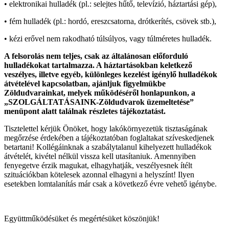
• elektronikai hulladék (pl.: selejtes hűtő, televízió, háztartási gép),
• fém hulladék (pl.: hordó, ereszcsatorna, drótkerítés, csövek stb.),
• kézi erővel nem rakodható túlsúlyos, vagy túlméretes hulladék.
A felsorolás nem teljes, csak az általánosan előforduló
hulladékokat tartalmazza. A háztartásokban
keletkező
veszélyes, illetve egyéb, különleges kezelést igénylő hulladékok
átvételével
kapcsolatban, ajánljuk figyelmükbe
Zöldudvarainkat, melyek működéséről honlapunkon, a
„SZOLGÁLTATÁSAINK-Zöldudvarok üzemeltetése”
menüpont alatt találnak részletes tájékoztatást.
Tisztelettel kérjük Önöket, hogy lakókörnyezetük tisztaságának
megőrzése érdekében a tájékoztatóban foglaltakat szíveskedjenek
betartani! Kollégáinknak a szabálytalanul kihelyezett hulladékok
átvételét, kivétel nélkül vissza kell utasítaniuk. Amennyiben
fenyegetve érzik magukat, elhagyhatják, veszélyesnek ítélt
szituációkban kötelesek azonnal elhagyni a helyszínt! Ilyen
esetekben lomtalanítás már csak a következő évre vehető igénybe.
Együttműködésüket és megértésüket köszönjük!