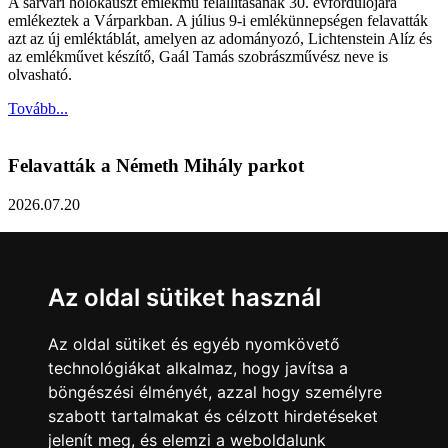
A sárvári holokauszt emlékmű felállításának 30. évfordulójára
emlékeztek a Várparkban. A július 9-i emlékünnepségen felavatták
azt az új emléktáblát, amelyen az adományozó, Lichtenstein Alíz és
az emlékművet készítő, Gaál Tamás szobrászművész neve is
olvasható.
Tovább...
Felavatták a Németh Mihály parkot
2026.07.20
Németh Mihály szobrász születésének 100. évfordulóján Sárvár
Város Önkormányzata úgy határozott, hogy parkot nevez el a város
díszpolgáráról a Dévai utca elején. A parkavatót július 8-án tartották
Az oldal sütiket használ
meg.
Tovább...
Az oldal sütiket és egyéb nyomkövető
technológiákat alkalmaz, hogy javítsa a
Közlemény a sárvári képviselő-testület rendkívüli
böngészési élményét, azzal hogy személyre
üléseiről
szabott tartalmakat és célzott hirdetéseket
jelenít meg, és elemzi a weboldalunk
2026.07.20