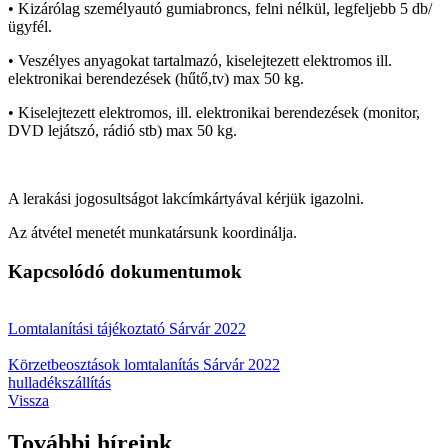
• Kizárólag személyautó gumiabroncs, felni nélkül, legfeljebb 5 db/
ügyfél.
• Veszélyes anyagokat tartalmazó, kiselejtezett elektromos ill.
elektronikai berendezések (hűtő,tv) max 50 kg.
• Kiselejtezett elektromos, ill. elektronikai berendezések (monitor,
DVD lejátszó, rádió stb) max 50 kg.
A lerakási jogosultságot lakcímkártyával kérjük igazolni.
Az átvétel menetét munkatársunk koordinálja.
Kapcsolódó dokumentumok
Lomtalanítási tájékoztató Sárvár 2022
Körzetbeosztások lomtalanítás Sárvár 2022
hulladékszállítás
Vissza
További híreink