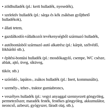
• zöldhulladék (pl.: kerti hulladék, nyesedék),
• szelektív hulladék (pl.: sárga és kék zsákban gyűjthető
hulladékok),
• állati tetem,
• gazdálkodói-vállalkozói tevékenységből származó hulladék,
• autóbontásból származó autó alkatrész (pl.: kárpit, szélvédő,
lökhárító stb.),
• építési-bontási hulladék (pl.: mosdókagyló, csempe, WC csésze,
ablak, ajtó, üveg, síküveg,
tükör, stb.)
• szóródó-, lapátos-, zsákos hulladék (pl.: Inert, kommunális),
• személy-, teher-, traktor gumiabroncs,
• veszélyes hulladék (pl.: vegyi anyaggal szennyezett göngyöleg,
permetezőszer, maradék festék, festékes göngyöleg, akkumulátor,
neoncső, azbeszt, gyógyszer, fáradt olaj, stb.),