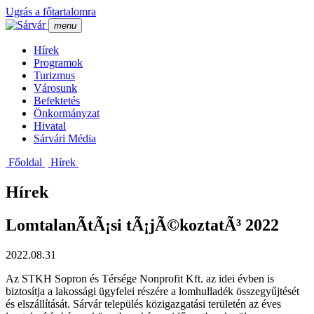
Ugrás a főtartalomra
menu
Hí­rek
Programok
Turizmus
Városunk
Befektetés
Önkormányzat
Hivatal
Sárvári Média
Főoldal
Hí­rek
Hírek
LomtalanÃ­tÃ¡si tÃ¡jÃ©koztatÃ³ 2022
2022.08.31
Az STKH Sopron és Térsége Nonprofit Kft. az idei évben is
biztosítja a lakossági ügyfelei részére a lomhulladék összegyűjtését
és elszállítását. Sárvár település közigazgatási területén az éves