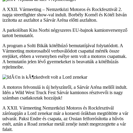
A XXII. Vármeeting – Nemzetközi Motoros és Rockfesztivál 2.
napja streetfighter show-val indult. Borbély Kornél és Kötél István
izzította az aszfaltot a Sárvár Aréna előtti aszfalton.
A parkolóban Kiss Norbi négyszeres EU-bajnok kamionversenyző
tartott bemutatót.
A program a Solti Bikák kötélhúzó bemutatójával folytatódott. A
Vármeeting motorosaiból verbuválódott csapattal mérték össze
erejüket, ebben a versenyben esélye sem volt a motoros csapatnak.
A bemutatón jelen lévő gyermekeket is beavatták a kötélhúzás
rejtelmeibe.
A motoros felvonulá is új helyszínről, a Sárvár Aréna mellől indult.
Idén a Wild West Truck Fest Sárvár kamionos résztvevői is nagy
számban csatlakoztak hozzájuk!
A XXII. Vármeeting Nemzetközi Motoros és Rockfesztivál
zárónapján a Lord zenekar már a koraesti órákban megtöltötte a vár
udvarát. Paksi Endre és csapata, az Ossian felforrósította a hűvös
estét, aztán a Road zenekar metál zenéje ismét megrezegtette a vár
falait.