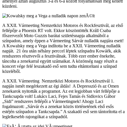
amellyel aztán augusztus 3-a és 6-a között folyamatosan meg kellett
küzdeni.
A XXII. Vármeeting Nemzetközi Motoros és Rockfesztivál, az első
fellépője a Phoenix RT volt. Ekkor köszöntötték Králl Csaba
főszervezőt Moto Guzzis barátai születésnapja alkalmából a
színpadon, amely éppen a Vármeeting Sárvár nulladik napjára esett!
A Kowalsky meg a Vega indította be a XXII. Vármeeting nulladik
napját. 21 óra után néhány perccel léptek színpadra Kowáék, akik
rendszeres résztvevői a fesztiválnak. Több ezer ember énekelte,
táncolta a zenekarral együtt számaikat. A közönség nagy részét a
koncert vége felé leszakadó eső sem tudta eltántorítani a színpad
közeléből.
A XXII. Vármeeting Nemzetközi Motoros és Rockfesztivál 1.
napján ismét megérkezett az égi áldás! A Depresszió és az Omen
zenekarok nyitották a programot. Az est legjobban várt fellépője a
Tankcsapda volt! Lukács Laci, Fejes Tamás és Sidlovics Gábor
„Sidi” rendszeres fellépői a Vármeetingnek! Ahogy Laci
fogalmazott: „Sárvár és a zenekar közös történetének első esős
estéjén színpadon a Tankcsapda.” A szakadó eső sem tántorította el a
leglelkesebb rajongókat a színpadtól.