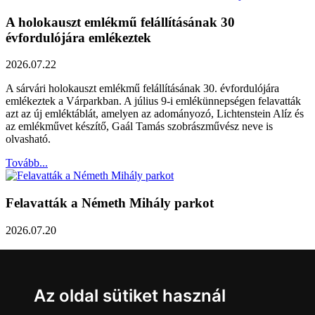
A holokauszt emlékmű felállításának 30
évfordulójára emlékeztek
2026.07.22
A sárvári holokauszt emlékmű felállításának 30. évfordulójára
emlékeztek a Várparkban. A július 9-i emlékünnepségen felavatták
azt az új emléktáblát, amelyen az adományozó, Lichtenstein Alíz és
az emlékművet készítő, Gaál Tamás szobrászművész neve is
olvasható.
Tovább...
Felavatták a Németh Mihály parkot
2026.07.20
Németh Mihály szobrász születésének 100. évfordulóján Sárvár
Város Önkormányzata úgy határozott, hogy parkot nevez el a város
díszpolgáráról a Dévai utca elején. A parkavatót július 8-án tartották
Az oldal sütiket használ
meg.