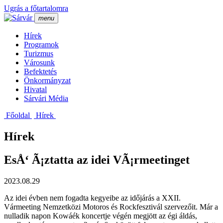
Ugrás a főtartalomra
menu
Hí­rek
Programok
Turizmus
Városunk
Befektetés
Önkormányzat
Hivatal
Sárvári Média
Főoldal
Hí­rek
Hírek
EsÅ‘ Ã¡ztatta az idei VÃ¡rmeetinget
2023.08.29
Az idei évben nem fogadta kegyeibe az időjárás a XXII.
Vármeeting Nemzetközi Motoros és Rockfesztivál szervezőit. Már a
nulladik napon Kowáék koncertje végén megjött az égi áldás,