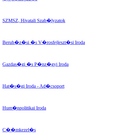
SZMSZ, Hivatali Szab�lyzatok
Beruh�z�si �s V�rosfejleszt�si Iroda
Gazdas�gi �s P�nz�gyi Iroda
Hat�s�gi Iroda - Ad�csoport
Hum�npolitikai Iroda
C��mkezel�s