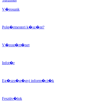
Turizmus
V�rosunk
Polg�rmesteri k�sz�nt?
V�rost�rt�net
Infot�r
Eg�szs�g�gyi inform�ci�k
Fesztiv�lok