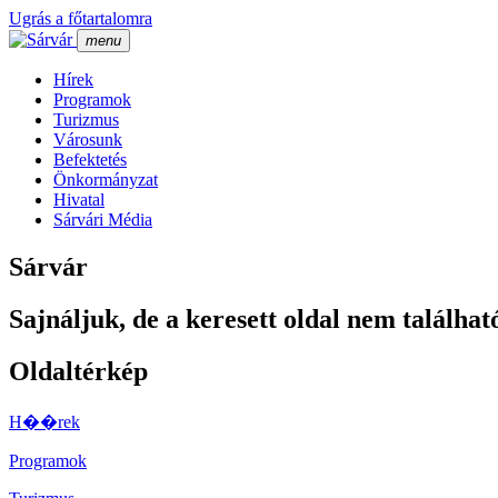
Ugrás a főtartalomra
menu
Hí­rek
Programok
Turizmus
Városunk
Befektetés
Önkormányzat
Hivatal
Sárvári Média
Sárvár
Sajnáljuk, de a keresett oldal nem találhat
Oldaltérkép
H��rek
Programok