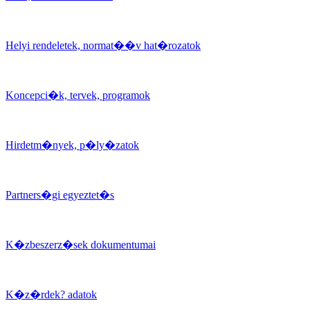
Helyi rendeletek, normat��v hat�rozatok
Koncepci�k, tervek, programok
Hirdetm�nyek, p�ly�zatok
Partners�gi egyeztet�s
K�zbeszerz�sek dokumentumai
K�z�rdek? adatok