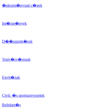
�nkorm�nyzati c�gek
Int�zm�nyek
D��szpolg�rok
Testv�rv�rosok
Egyh�zak
Civil- �s sportszervezetek
Befektet�s