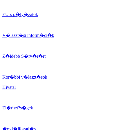
EU-s p�ly�zatok
V�laszt�si inform�ci�k
Z�ldebb S�rv�r�rt
Kor�bbi v�laszt�sok
Hivatal
El�rhet?s�gek
�gyf�lfogad�s