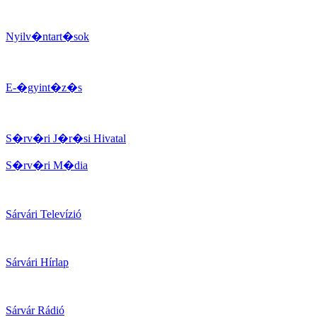
Nyilv�ntart�sok
E-�gyint�z�s
S�rv�ri J�r�si Hivatal
S�rv�ri M�dia
Sárvári Televízió
Sárvári Hírlap
Sárvár Rádió