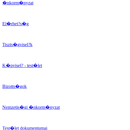
�nkorm�nyzat
El�rhet?s�g
Tiszts�gvisel?k
K�pvisel? - test�let
Bizotts�gok
Nemzetis�gi �nkorm�nyzat
Test�let dokumentumai