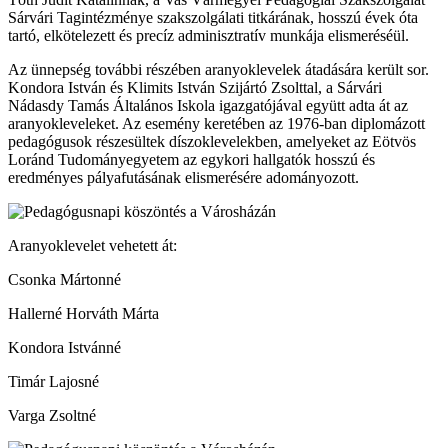
Sárvári Tagintézménye szakszolgálati titkárának, hosszú évek óta
tartó, elkötelezett és precíz adminisztratív munkája elismeréséül.
Az ünnepség további részében aranyoklevelek átadására került sor.
Kondora István és Klimits István Szijártó Zsolttal, a Sárvári
Nádasdy Tamás Általános Iskola igazgatójával együtt adta át az
aranyokleveleket. Az esemény keretében az 1976-ban diplomázott
pedagógusok részesültek díszoklevelekben, amelyeket az Eötvös
Loránd Tudományegyetem az egykori hallgatók hosszú és
eredményes pályafutásának elismerésére adományozott.
Aranyoklevelet vehetett át:
Csonka Mártonné
Hallerné Horváth Márta
Kondora Istvánné
Timár Lajosné
Varga Zsoltné