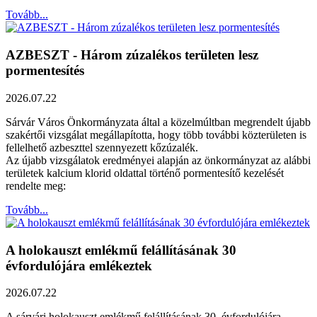
Tovább...
AZBESZT - Három zúzalékos területen lesz
pormentesítés
2026.07.22
Sárvár Város Önkormányzata által a közelmúltban megrendelt újabb
szakértői vizsgálat megállapította, hogy több további közterületen is
fellelhető azbeszttel szennyezett kőzúzalék.
Az újabb vizsgálatok eredményei alapján az önkormányzat az alábbi
területek kalcium klorid oldattal történő pormentesítő kezelését
rendelte meg:
Tovább...
A holokauszt emlékmű felállításának 30
évfordulójára emlékeztek
2026.07.22
A sárvári holokauszt emlékmű felállításának 30. évfordulójára