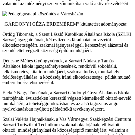
valamint az intézményi szervezőmunkában való aktív részvételéért.
„GÁRDONYI GÉZA ÉRDEMÉREM” kitüntetést adományozta:
Ördög Tibornak, a Szent László Katolikus Általános Iskola (SZLKI
Sárvár) igazgatójának, két évtizedes fáradhatatlan vezetői
elkötelezettségéért, szakmai igényességgel, keresztényi alázattal és
szemlélettel végzett közösség építő munkájáért.
Dénesné Méhes Gyöngyvérnek, a Sárvári Nádasdy Tamás
Általános Iskola igazgatóhelyettesének, rendkívül sokoldalú,
lelkiismeretes, kitartó munkájáért, szakmai tudása, munkahelyi
felelősségvállalása, a közösség iránti elkötelezettsége, példát mutató
emberi tartása elismeréséül.
Elekné Nagy Tímeának, a Sárvári Gárdonyi Géza Általános Iskola
tanítójának, évtizedeken keresztül végzett kiemelkedő oktató-nevelő
munkájáért, a tehetséggondozásban és az alsó tagozatos angol
nyelvoktatásban nyújtott példaértékű tevékenységéért.
Szalai Valéria Hajnalkának, a Vas Vármegyei Szakképzési Centrum
Sárvári Turisztikai Technikum szakmai oktatójának, elhivatott
oktatói, minőségirányítási és közösségépítő munkájáért, valamint a