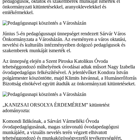
pedagógusok, oktatók és szakemberek munkáját ismerték el
önkormányzati kitüntetésekkel, aranyoklevelekkel és
emlékérmekkel.
Június 5-én pedagógusnapi ünnepséget rendezett Sárvár Város
Önkormányzata a Városházán. Az eseményen a város oktatási,
nevelési és kulturális intézményeiben dolgozó pedagógusok és
szakemberek munkáját ismerték el.
Az ünnepség elején a Szent Piroska Katolikus Óvoda
tehetséggondozó műhelyének óvodásai adtak műsort Nagy Izabella
óvodapedagógus felkészítésével. A jelenlévőket Kondora István
polgármester köszöntötte, majd Klimits Istvánnal, a Humánerőforrás
Bizottság elnökével együtt átadták az önkormányzati kitüntetéseket.
„KANIZSAI ORSOLYA ÉRDEMÉREM” kitüntetést
adományozta:
Komondi Ildikónak, a Sárvári Vármelléki Óvoda
óvodapedagógusának, magas színvonalú óvodapedagógusi
munkájáért, a vizuális nevelés terén végzett elhivatott
tehetséggondozó és munkaközösségvezetői tevékenységéért,