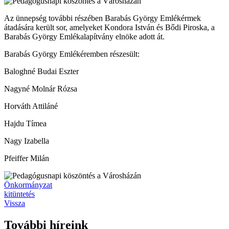
Az ünnepség további részében Barabás György Emlékérmek
átadására került sor, amelyeket Kondora István és Bődi Piroska, a
Barabás György Emlékalapítvány elnöke adott át.
Barabás György Emlékéremben részesült:
Baloghné Budai Eszter
Nagyné Molnár Rózsa
Horváth Attiláné
Hajdu Tímea
Nagy Izabella
Pfeiffer Milán
Önkormányzat
kitüntetés
Vissza
További híreink