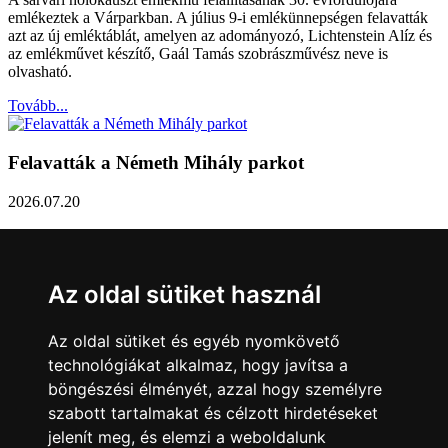
emlékeztek a Várparkban. A július 9-i emlékünnepségen felavatták
azt az új emléktáblát, amelyen az adományozó, Lichtenstein Alíz és
az emlékművet készítő, Gaál Tamás szobrászművész neve is
olvasható.
Tovább...
Felavatták a Németh Mihály parkot
2026.07.20
Németh Mihály szobrász születésének 100. évfordulóján Sárvár
Város Önkormányzata úgy határozott, hogy parkot nevez el a város
díszpolgáráról a Dévai utca elején. A parkavatót július 8-án tartották
Az oldal sütiket használ
meg.
Tovább...
Az oldal sütiket és egyéb nyomkövető
technológiákat alkalmaz, hogy javítsa a
Közlemény a sárvári képviselő-testület rendkívüli
böngészési élményét, azzal hogy személyre
üléseiről
szabott tartalmakat és célzott hirdetéseket
jelenít meg, és elemzi a weboldalunk
2026.07.20