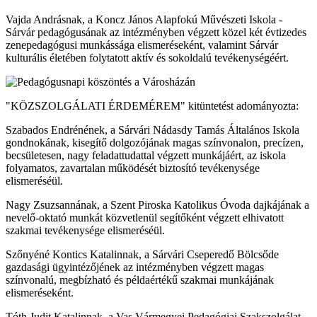
Vajda Andrásnak, a Koncz János Alapfokú Művészeti Iskola -
Sárvár pedagógusának az intézményben végzett közel két évtizedes
zenepedagógusi munkássága elismeréseként, valamint Sárvár
kulturális életében folytatott aktív és sokoldalú tevékenységéért.
"KÖZSZOLGÁLATI ÉRDEMÉREM" kitüntetést adományozta:
Szabados Endrénének, a Sárvári Nádasdy Tamás Általános Iskola
gondnokának, kisegítő dolgozójának magas színvonalon, precízen,
becsületesen, nagy feladattudattal végzett munkájáért, az iskola
folyamatos, zavartalan működését biztosító tevékenysége
elismeréséül.
Nagy Zsuzsannának, a Szent Piroska Katolikus Óvoda dajkájának a
nevelő-oktató munkát közvetlenül segítőként végzett elhivatott
szakmai tevékenysége elismeréséül.
Szőnyéné Kontics Katalinnak, a Sárvári Cseperedő Bölcsőde
gazdasági ügyintézőjének az intézményben végzett magas
színvonalú, megbízható és példaértékű szakmai munkájának
elismeréseként.
Tóth Judit Katalinnak, a Vas Vármegyei Pedagógiai Szakszolgálat