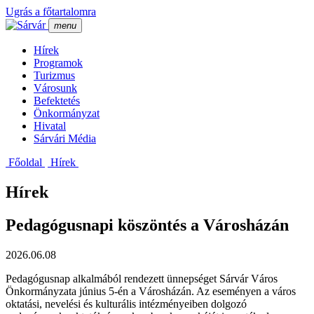
Ugrás a főtartalomra
menu
Hí­rek
Programok
Turizmus
Városunk
Befektetés
Önkormányzat
Hivatal
Sárvári Média
Főoldal
Hí­rek
Hírek
Pedagógusnapi köszöntés a Városházán
2026.06.08
Pedagógusnap alkalmából rendezett ünnepséget Sárvár Város
Önkormányzata június 5-én a Városházán. Az eseményen a város
oktatási, nevelési és kulturális intézményeiben dolgozó