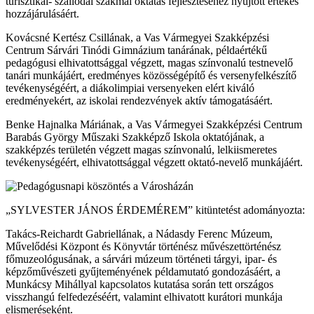
turisztikai- szállodai szakmai oktatás fejlesztéséhez nyújtott értékes
hozzájárulásáért.
Kovácsné Kertész Csillának, a Vas Vármegyei Szakképzési
Centrum Sárvári Tinódi Gimnázium tanárának, példaértékű
pedagógusi elhivatottsággal végzett, magas színvonalú testnevelő
tanári munkájáért, eredményes közösségépítő és versenyfelkészítő
tevékenységéért, a diákolimpiai versenyeken elért kiváló
eredményekért, az iskolai rendezvények aktív támogatásáért.
Benke Hajnalka Máriának, a Vas Vármegyei Szakképzési Centrum
Barabás György Műszaki Szakképző Iskola oktatójának, a
szakképzés területén végzett magas színvonalú, lelkiismeretes
tevékenységéért, elhivatottsággal végzett oktató-nevelő munkájáért.
„SYLVESTER JÁNOS ÉRDEMÉREM” kitüntetést adományozta:
Takács-Reichardt Gabriellának, a Nádasdy Ferenc Múzeum,
Művelődési Központ és Könyvtár történész művészettörténész
főmuzeológusának, a sárvári múzeum történeti tárgyi, ipar- és
képzőművészeti gyűjteményének példamutató gondozásáért, a
Munkácsy Mihállyal kapcsolatos kutatása során tett országos
visszhangú felfedezéséért, valamint elhivatott kurátori munkája
elismeréseként.