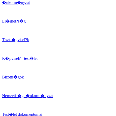
�nkorm�nyzat
El�rhet?s�g
Tiszts�gvisel?k
K�pvisel? - test�let
Bizotts�gok
Nemzetis�gi �nkorm�nyzat
Test�let dokumentumai