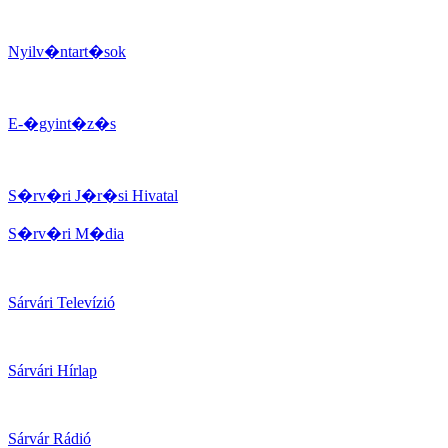
Nyilv�ntart�sok
E-�gyint�z�s
S�rv�ri J�r�si Hivatal
S�rv�ri M�dia
Sárvári Televízió
Sárvári Hírlap
Sárvár Rádió