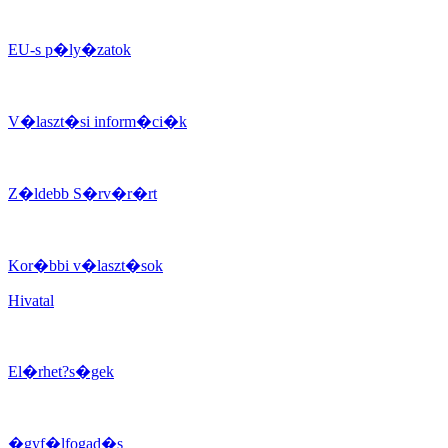
EU-s p�ly�zatok
V�laszt�si inform�ci�k
Z�ldebb S�rv�r�rt
Kor�bbi v�laszt�sok
Hivatal
El�rhet?s�gek
�gyf�lfogad�s