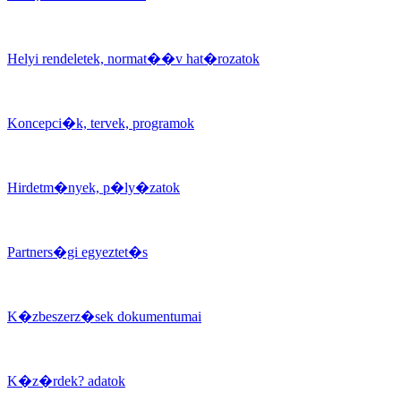
Helyi rendeletek, normat��v hat�rozatok
Koncepci�k, tervek, programok
Hirdetm�nyek, p�ly�zatok
Partners�gi egyeztet�s
K�zbeszerz�sek dokumentumai
K�z�rdek? adatok