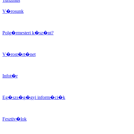
Turizmus
V�rosunk
Polg�rmesteri k�sz�nt?
V�rost�rt�net
Infot�r
Eg�szs�g�gyi inform�ci�k
Fesztiv�lok