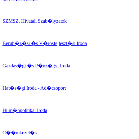
SZMSZ, Hivatali Szab�lyzatok
Beruh�z�si �s V�rosfejleszt�si Iroda
Gazdas�gi �s P�nz�gyi Iroda
Hat�s�gi Iroda - Ad�csoport
Hum�npolitikai Iroda
C��mkezel�s