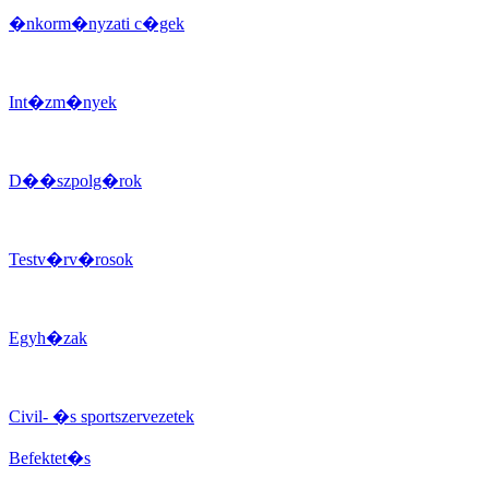
�nkorm�nyzati c�gek
Int�zm�nyek
D��szpolg�rok
Testv�rv�rosok
Egyh�zak
Civil- �s sportszervezetek
Befektet�s