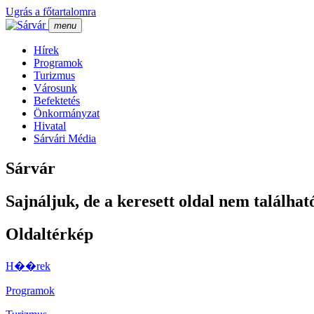
Ugrás a főtartalomra
menu
Hí­rek
Programok
Turizmus
Városunk
Befektetés
Önkormányzat
Hivatal
Sárvári Média
Sárvár
Sajnáljuk, de a keresett oldal nem találhat
Oldaltérkép
H��rek
Programok