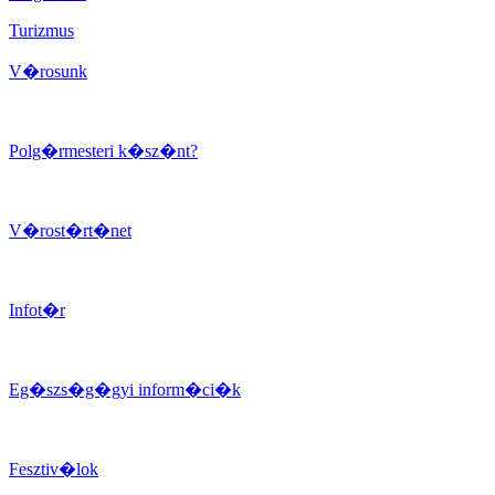
Turizmus
V�rosunk
Polg�rmesteri k�sz�nt?
V�rost�rt�net
Infot�r
Eg�szs�g�gyi inform�ci�k
Fesztiv�lok