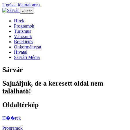
Ugrás a főtartalomra
menu
Hí­rek
Programok
Turizmus
Városunk
Befektetés
Önkormányzat
Hivatal
Sárvári Média
Sárvár
Sajnáljuk, de a keresett oldal nem
található!
Oldaltérkép
H��rek
Programok