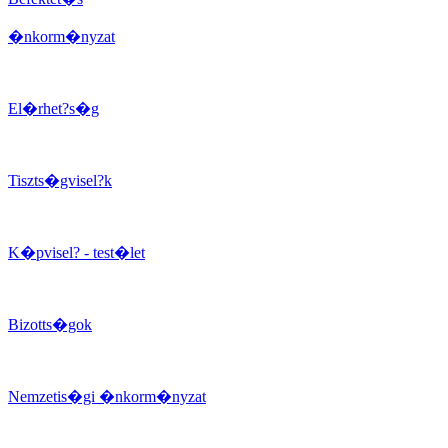
�nkorm�nyzat
El�rhet?s�g
Tiszts�gvisel?k
K�pvisel? - test�let
Bizotts�gok
Nemzetis�gi �nkorm�nyzat