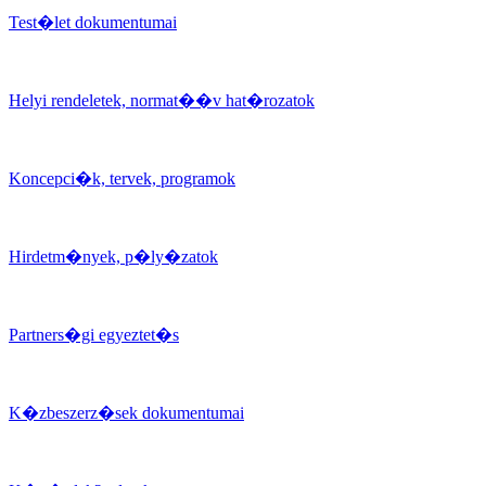
Test�let dokumentumai
Helyi rendeletek, normat��v hat�rozatok
Koncepci�k, tervek, programok
Hirdetm�nyek, p�ly�zatok
Partners�gi egyeztet�s
K�zbeszerz�sek dokumentumai