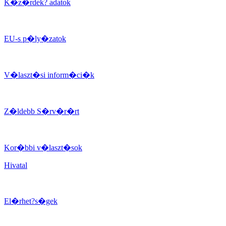
K�z�rdek? adatok
EU-s p�ly�zatok
V�laszt�si inform�ci�k
Z�ldebb S�rv�r�rt
Kor�bbi v�laszt�sok
Hivatal
El�rhet?s�gek