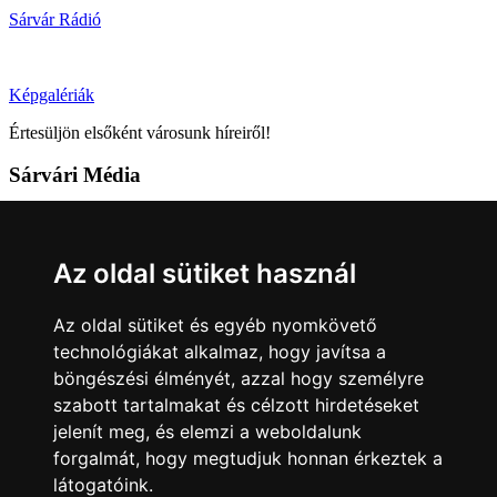
Sárvár Rádió
Képgalériák
Értesüljön elsőként városunk híreiről!
Sárvári Média
9600 Sárvár, Móricz Zsigmond u. 4.
Tel: +36 95 320 261
Az oldal sütiket használ
hirlap@sarvar.hu
Az oldal sütiket és egyéb nyomkövető
Kövess minket!
technológiákat alkalmaz, hogy javítsa a
böngészési élményét, azzal hogy személyre
Sárvár lendületben
Sárvár lendületben
szabott tartalmakat és célzott hirdetéseket
Nyilatkozatok
jelenít meg, és elemzi a weboldalunk
forgalmát, hogy megtudjuk honnan érkeztek a
Impresszum
Felhasználási feltételek
Adatkezelési tájékoztató
látogatóink.
Akadálymentesítési nyilatkozat