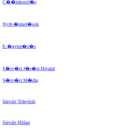
C��mkezel�s
Nyilv�ntart�sok
E-�gyint�z�s
S�rv�ri J�r�si Hivatal
S�rv�ri M�dia
Sárvári Televízió
Sárvári Hírlap