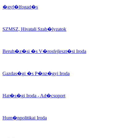
�gyf�lfogad�s
SZMSZ, Hivatali Szab�lyzatok
Beruh�z�si �s V�rosfejleszt�si Iroda
Gazdas�gi �s P�nz�gyi Iroda
Hat�s�gi Iroda - Ad�csoport
Hum�npolitikai Iroda