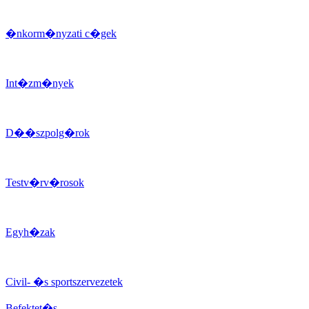
�nkorm�nyzati c�gek
Int�zm�nyek
D��szpolg�rok
Testv�rv�rosok
Egyh�zak
Civil- �s sportszervezetek
Befektet�s