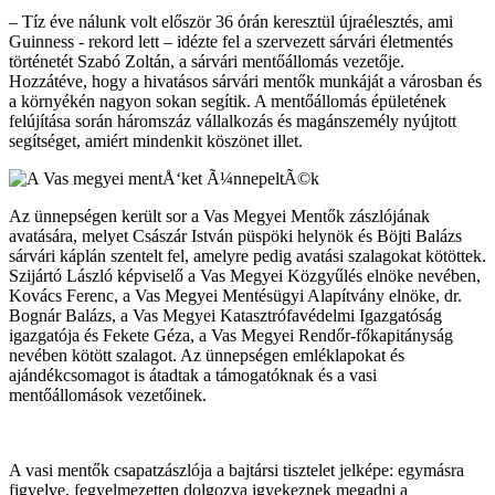
– Tíz éve nálunk volt először 36 órán keresztül újraélesztés, ami
Guinness - rekord lett – idézte fel a szervezett sárvári életmentés
történetét Szabó Zoltán, a sárvári mentőállomás vezetője.
Hozzátéve, hogy a hivatásos sárvári mentők munkáját a városban és
a környékén nagyon sokan segítik. A mentőállomás épületének
felújítása során háromszáz vállalkozás és magánszemély nyújtott
segítséget, amiért mindenkit köszönet illet.
Az ünnepségen került sor a Vas Megyei Mentők zászlójának
avatására, melyet Császár István püspöki helynök és Böjti Balázs
sárvári káplán szentelt fel, amelyre pedig avatási szalagokat kötöttek.
Szijártó László képviselő a Vas Megyei Közgyűlés elnöke nevében,
Kovács Ferenc, a Vas Megyei Mentésügyi Alapítvány elnöke, dr.
Bognár Balázs, a Vas Megyei Katasztrófavédelmi Igazgatóság
igazgatója és Fekete Géza, a Vas Megyei Rendőr-főkapitányság
nevében kötött szalagot. Az ünnepségen emléklapokat és
ajándékcsomagot is átadtak a támogatóknak és a vasi
mentőállomások vezetőinek.
A vasi mentők csapatzászlója a bajtársi tisztelet jelképe: egymásra
figyelve, fegyelmezetten dolgozva igyekeznek megadni a