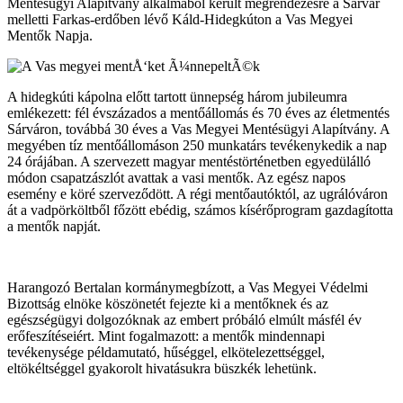
Mentésügyi Alapítvány alkalmából került megrendezésre a Sárvár
melletti Farkas-erdőben lévő Káld-Hidegkúton a Vas Megyei
Mentők Napja.
A hidegkúti kápolna előtt tartott ünnepség három jubileumra
emlékezett: fél évszázados a mentőállomás és 70 éves az életmentés
Sárváron, továbbá 30 éves a Vas Megyei Mentésügyi Alapítvány. A
megyében tíz mentőállomáson 250 munkatárs tevékenykedik a nap
24 órájában. A szervezett magyar mentéstörténetben egyedülálló
módon csapatzászlót avattak a vasi mentők. Az egész napos
esemény e köré szerveződött. A régi mentőautóktól, az ugrálóváron
át a vadpörköltből főzött ebédig, számos kísérőprogram gazdagította
a mentők napját.
Harangozó Bertalan kormánymegbízott, a Vas Megyei Védelmi
Bizottság elnöke köszönetét fejezte ki a mentőknek és az
egészségügyi dolgozóknak az embert próbáló elmúlt másfél év
erőfeszítéseiért. Mint fogalmazott: a mentők mindennapi
tevékenysége példamutató, hűséggel, elkötelezettséggel,
eltökéltséggel gyakorolt hivatásukra büszkék lehetünk.