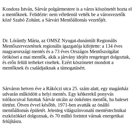
Kondora István, Sárvár polgármestere is a város köszönetét hozta el
a mentőknek. Felidézte: nem véletlenül vették be a városvezetők
közé Szabó Zoltánt, a Sárvári Mentőállomás vezetőjét.
Dr. Lórántfy Mária, az OMSZ Nyugat-dunántúli Regionális
Mentőszervezetének regionális igazgatója kifejtette: a 134 éves
magyarországi mentés és a 73 éves Országos Mentőszolgálat
örökösei a mai mentők, akik a járvány idején rengeteget dolgoztak,
és erőn felüli terheket viseltek. Ezért köszönetet mondott a
mentőknek és családjaiknak a támogatásért.
Sárváron hetven éve a Rákóczi utca 25. szám alatt, egy magánház
udvarán működött a helyi mentés. Egy kétkerekű ponyvás
tolókocsival futottak Sárvár utcáin az önkéntes mentők, ha baleset
történt. Ötven évvel később, 1971-ben avatták az önálló
mentőállomás épületét. Jelenleg világszínvonalú mentéstechnikai
eszközökkel dolgoznak, és 70 millió forintot várnak energetikai
felújításra.