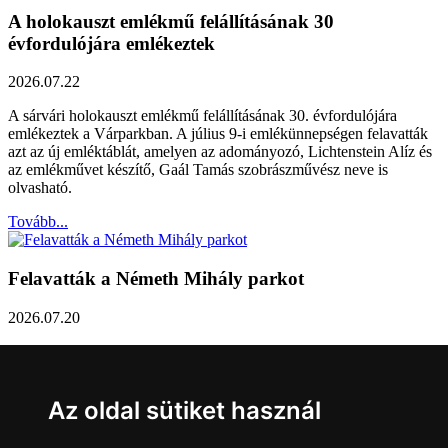
A holokauszt emlékmű felállításának 30
évfordulójára emlékeztek
2026.07.22
A sárvári holokauszt emlékmű felállításának 30. évfordulójára
emlékeztek a Várparkban. A július 9-i emlékünnepségen felavatták
azt az új emléktáblát, amelyen az adományozó, Lichtenstein Alíz és
az emlékművet készítő, Gaál Tamás szobrászművész neve is
olvasható.
Tovább...
Felavatták a Németh Mihály parkot
2026.07.20
Németh Mihály szobrász születésének 100. évfordulóján Sárvár
Város Önkormányzata úgy határozott, hogy parkot nevez el a város
díszpolgáráról a Dévai utca elején. A parkavatót július 8-án tartották
Az oldal sütiket használ
meg.
Tovább...