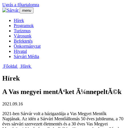
Ugrás a főtartalomra
menu
Hí­rek
Programok
Turizmus
Városunk
Befektetés
Önkormányzat
Hivatal
Sárvári Média
Főoldal
Hí­rek
Hírek
A Vas megyei mentÅ‘ket Ã¼nnepeltÃ©k
2021.09.16
2021-ben Sárvár volt a házigazdája a Vas Megyei Mentők
Napjának. Az idén a Sárvári Mentőállomás 50 éves jubileuma, a 70
éves sárvári szervezett életmentés és a 30 éves Vas Megyei