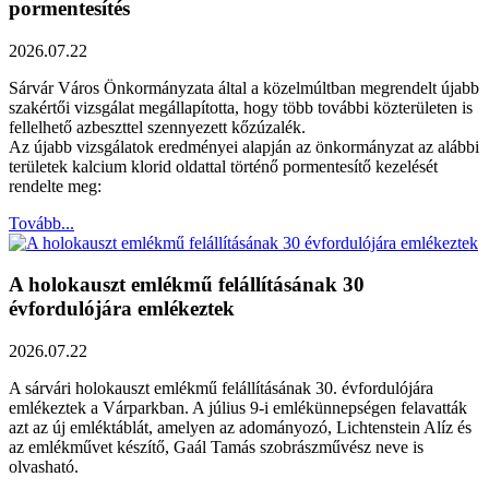
pormentesítés
2026.07.22
Sárvár Város Önkormányzata által a közelmúltban megrendelt újabb
szakértői vizsgálat megállapította, hogy több további közterületen is
fellelhető azbeszttel szennyezett kőzúzalék.
Az újabb vizsgálatok eredményei alapján az önkormányzat az alábbi
területek kalcium klorid oldattal történő pormentesítő kezelését
rendelte meg:
Tovább...
A holokauszt emlékmű felállításának 30
évfordulójára emlékeztek
2026.07.22
A sárvári holokauszt emlékmű felállításának 30. évfordulójára
emlékeztek a Várparkban. A július 9-i emlékünnepségen felavatták
azt az új emléktáblát, amelyen az adományozó, Lichtenstein Alíz és
az emlékművet készítő, Gaál Tamás szobrászművész neve is
olvasható.