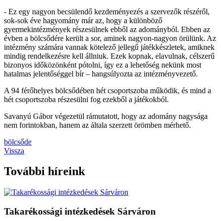
- Ez egy nagyon becsülendő kezdeményezés a szervezők részéről,
sok-sok éve hagyomány már az, hogy a különböző
gyermekintézmények részesülnek ebből az adományból. Ebben az
évben a bölcsődére került a sor, aminek nagyon-nagyon örülünk. Az
intézmény számára vannak kötelező jellegű játékkészletek, amiknek
mindig rendelkezésre kell állniuk. Ezek kopnak, elavulnak, célszerű
bizonyos időközönként pótolni, így ez a lehetőség nekünk most
hatalmas jelentőséggel bír – hangsúlyozta az intézményvezető.
A 94 férőhelyes bölcsődében hét csoportszoba működik, és mind a
hét csoportszoba részesülni fog ezekből a játékokból.
Savanyú Gábor végezetül rámutatott, hogy az adomány nagysága
nem forintokban, hanem az általa szerzett örömben mérhető.
bölcsőde
Vissza
További híreink
Takarékossági intézkedések Sárváron