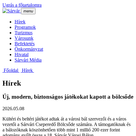
Ugrás a főtartalomra
menu
Hí­rek
Programok
Turizmus
Városunk
Befektetés
Önkormányzat
Hivatal
Sárvári Média
Főoldal
Hí­rek
Hírek
Új, modern, biztonságos játékokat kapott a bölcsőde
2026.05.08
Kültéri és beltéri játékot adtak át a városi bál szervezői és a város
vezetői a Sárvári Cseperedő Bölcsőde számára. A támogatóknak és
a bálozóknak köszönhetően több mint 1 millió 200 ezer forint
adomány gyűlt össze a 18. Sárvár Városi Bálon.