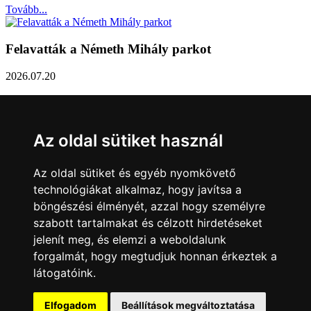
Tovább...
Felavatták a Németh Mihály parkot
2026.07.20
Németh Mihály szobrász születésének 100. évfordulóján Sárvár
Város Önkormányzata úgy határozott, hogy parkot nevez el a város
díszpolgáráról a Dévai utca elején. A parkavatót július 8-án tartották
Az oldal sütiket használ
meg.
Tovább...
Az oldal sütiket és egyéb nyomkövető
technológiákat alkalmaz, hogy javítsa a
Közlemény a sárvári képviselő-testület rendkívüli
böngészési élményét, azzal hogy személyre
üléseiről
szabott tartalmakat és célzott hirdetéseket
jelenít meg, és elemzi a weboldalunk
2026.07.20
forgalmát, hogy megtudjuk honnan érkeztek a
A sárvári képviselő-testület július 13-án és 16-án is rendkívüli ülést
látogatóink.
tartott. Zárt ülésen tárgyalta a Sárvári Gyógyfürdő Kft. Felügyelő
Bizottsága által elrendelt vizsgálat eredményét, amely többek között
– a sajtóban is nagy visszhangot kapott - megbízási jogviszony
Elfogadom
Beállítások megváltoztatása