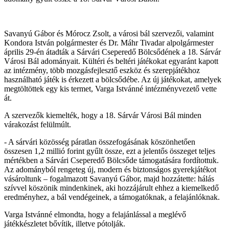
Savanyú Gábor és Mórocz Zsolt, a városi bál szervezői, valamint
Kondora István polgármester és Dr. Máhr Tivadar alpolgármester
április 29-én átadták a Sárvári Cseperedő Bölcsődének a 18. Sárvár
Városi Bál adományait. Kültéri és beltéri játékokat egyaránt kapott
az intézmény, több mozgásfejlesztő eszköz és szerepjátékhoz
használható játék is érkezett a bölcsődébe. Az új játékokat, amelyek
megtöltöttek egy kis termet, Varga Istvánné intézményvezető vette
át.
A szervezők kiemelték, hogy a 18. Sárvár Városi Bál minden
várakozást felülmúlt.
- A sárvári közösség páratlan összefogásának köszönhetően
összesen 1,2 millió forint gyűlt össze, ezt a jelentős összeget teljes
mértékben a Sárvári Cseperedő Bölcsőde támogatására fordítottuk.
Az adományból rengeteg új, modern és biztonságos gyerekjátékot
vásároltunk – fogalmazott Savanyú Gábor, majd hozzátette: hálás
szívvel köszönik mindenkinek, aki hozzájárult ehhez a kiemelkedő
eredményhez, a bál vendégeinek, a támogatóknak, a felajánlóknak.
Varga Istvánné elmondta, hogy a felajánlással a meglévő
játékkészletet bővítik, illetve pótolják.