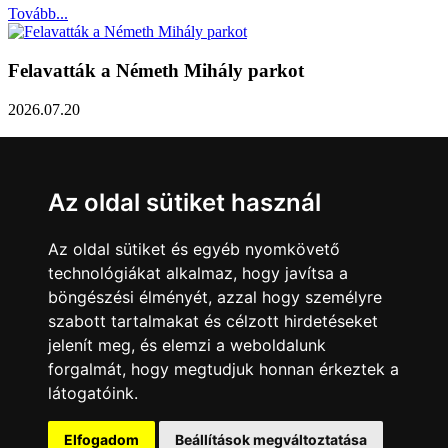
Tovább...
Felavatták a Németh Mihály parkot
2026.07.20
Németh Mihály szobrász születésének 100. évfordulóján Sárvár
Város Önkormányzata úgy határozott, hogy parkot nevez el a város
díszpolgáráról a Dévai utca elején. A parkavatót július 8-án tartották
Az oldal sütiket használ
meg.
Tovább...
Az oldal sütiket és egyéb nyomkövető
technológiákat alkalmaz, hogy javítsa a
Közlemény a sárvári képviselő-testület rendkívüli
böngészési élményét, azzal hogy személyre
üléseiről
szabott tartalmakat és célzott hirdetéseket
jelenít meg, és elemzi a weboldalunk
2026.07.20
forgalmát, hogy megtudjuk honnan érkeztek a
A sárvári képviselő-testület július 13-án és 16-án is rendkívüli ülést
látogatóink.
tartott. Zárt ülésen tárgyalta a Sárvári Gyógyfürdő Kft. Felügyelő
Bizottsága által elrendelt vizsgálat eredményét, amely többek között
– a sajtóban is nagy visszhangot kapott - megbízási jogviszony
Elfogadom
Beállítások megváltoztatása