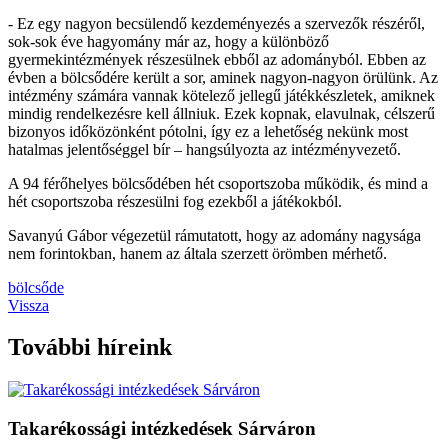
- Ez egy nagyon becsülendő kezdeményezés a szervezők részéről,
sok-sok éve hagyomány már az, hogy a különböző
gyermekintézmények részesülnek ebből az adományból. Ebben az
évben a bölcsődére került a sor, aminek nagyon-nagyon örülünk. Az
intézmény számára vannak kötelező jellegű játékkészletek, amiknek
mindig rendelkezésre kell állniuk. Ezek kopnak, elavulnak, célszerű
bizonyos időközönként pótolni, így ez a lehetőség nekünk most
hatalmas jelentőséggel bír – hangsúlyozta az intézményvezető.
A 94 férőhelyes bölcsődében hét csoportszoba működik, és mind a
hét csoportszoba részesülni fog ezekből a játékokból.
Savanyú Gábor végezetül rámutatott, hogy az adomány nagysága
nem forintokban, hanem az általa szerzett örömben mérhető.
bölcsőde
Vissza
További híreink
Takarékossági intézkedések Sárváron