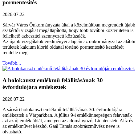
pormentesítés
2026.07.22
Sárvár Város Önkormányzata által a közelmúltban megrendelt újabb
szakértői vizsgálat megállapította, hogy több további közterületen is
fellelhető azbeszttel szennyezett kőzúzalék.
Az újabb vizsgálatok eredményei alapján az önkormányzat az alábbi
területek kalcium klorid oldattal történő pormentesítő kezelését
rendelte meg:
Tovább...
A holokauszt emlékmű felállításának 30
évfordulójára emlékeztek
2026.07.22
A sárvári holokauszt emlékmű felállításának 30. évfordulójára
emlékeztek a Várparkban. A július 9-i emlékünnepségen felavatták
azt az új emléktáblát, amelyen az adományozó, Lichtenstein Alíz és
az emlékművet készítő, Gaál Tamás szobrászművész neve is
olvasható.