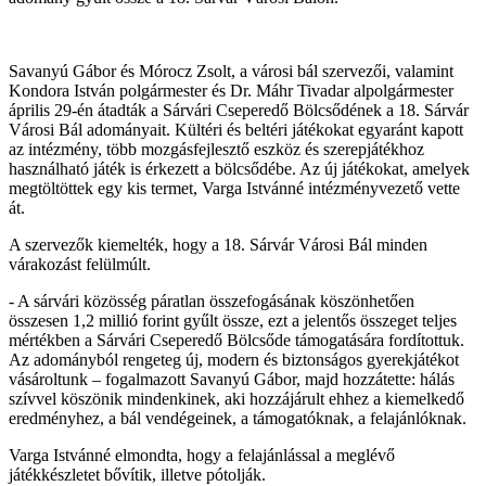
Savanyú Gábor és Mórocz Zsolt, a városi bál szervezői, valamint
Kondora István polgármester és Dr. Máhr Tivadar alpolgármester
április 29-én átadták a Sárvári Cseperedő Bölcsődének a 18. Sárvár
Városi Bál adományait. Kültéri és beltéri játékokat egyaránt kapott
az intézmény, több mozgásfejlesztő eszköz és szerepjátékhoz
használható játék is érkezett a bölcsődébe. Az új játékokat, amelyek
megtöltöttek egy kis termet, Varga Istvánné intézményvezető vette
át.
A szervezők kiemelték, hogy a 18. Sárvár Városi Bál minden
várakozást felülmúlt.
- A sárvári közösség páratlan összefogásának köszönhetően
összesen 1,2 millió forint gyűlt össze, ezt a jelentős összeget teljes
mértékben a Sárvári Cseperedő Bölcsőde támogatására fordítottuk.
Az adományból rengeteg új, modern és biztonságos gyerekjátékot
vásároltunk – fogalmazott Savanyú Gábor, majd hozzátette: hálás
szívvel köszönik mindenkinek, aki hozzájárult ehhez a kiemelkedő
eredményhez, a bál vendégeinek, a támogatóknak, a felajánlóknak.
Varga Istvánné elmondta, hogy a felajánlással a meglévő
játékkészletet bővítik, illetve pótolják.