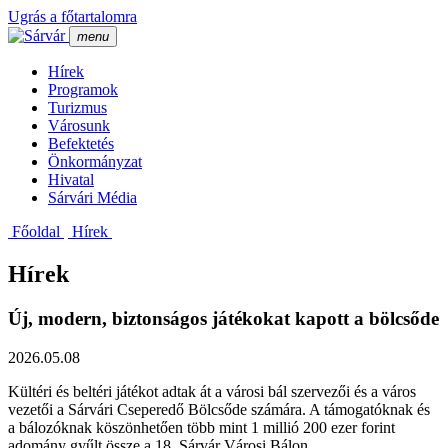
Ugrás a főtartalomra
menu
Hí­rek
Programok
Turizmus
Városunk
Befektetés
Önkormányzat
Hivatal
Sárvári Média
Főoldal
Hí­rek
Hírek
Új, modern, biztonságos játékokat kapott a bölcsőde
2026.05.08
Kültéri és beltéri játékot adtak át a városi bál szervezői és a város
vezetői a Sárvári Cseperedő Bölcsőde számára. A támogatóknak és
a bálozóknak köszönhetően több mint 1 millió 200 ezer forint
adomány gyűlt össze a 18. Sárvár Városi Bálon.