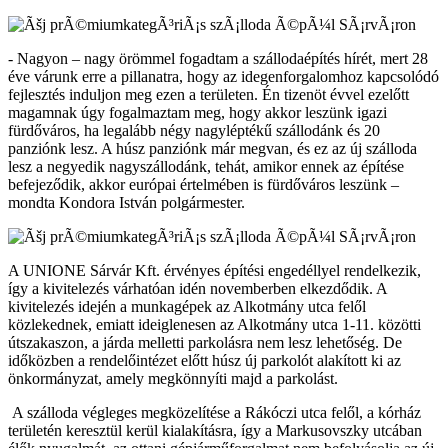
- Nagyon – nagy örömmel fogadtam a szállodaépítés hírét, mert 28
éve várunk erre a pillanatra, hogy az idegenforgalomhoz kapcsolódó
fejlesztés induljon meg ezen a területen. Én tizenöt évvel ezelőtt
magamnak úgy fogalmaztam meg, hogy akkor leszünk igazi
fürdőváros, ha legalább négy nagyléptékű szállodánk és 20
panziónk lesz. A húsz panziónk már megvan, és ez az új szálloda
lesz a negyedik nagyszállodánk, tehát, amikor ennek az építése
befejeződik, akkor európai értelmében is fürdőváros leszünk –
mondta Kondora István polgármester.
A UNIONE Sárvár Kft. érvényes építési engedéllyel rendelkezik,
így a kivitelezés várhatóan idén novemberben elkezdődik. A
kivitelezés idején a munkagépek az Alkotmány utca felől
közlekednek, emiatt ideiglenesen az Alkotmány utca 1-11. közötti
útszakaszon, a járda melletti parkolásra nem lesz lehetőség. De
időközben a rendelőintézet előtt húsz új parkolót alakított ki az
önkormányzat, amely megkönnyíti majd a parkolást.
A szálloda végleges megközelítése a Rákóczi utca felől, a kórház
területén keresztül kerül kialakításra, így a Markusovszky utcában