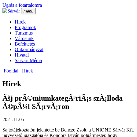
Ugrás a főtartalomra
menu
Hí­rek
Programok
Turizmus
Városunk
Befektetés
Önkormányzat
Hivatal
Sárvári Média
Főoldal
Hí­rek
Hírek
Ãšj prÃ©miumkategÃ³riÃ¡s szÃ¡lloda
Ã©pÃ¼l SÃ¡rvÃ¡ron
2021.11.05
Sajtótájékoztatón jelentette be Bencze Zsolt, a UNIONE Sárvár Kft.
ügyvezető igazgatója és Kondora István polgármester, hogy