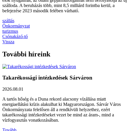
élők nyugalmát, az ottani gépjárműforgalmat nem befolyásolja az új
szálloda. A beruházás több, mint 8,5 milliárd forintba kerül, a
befejezése 2023 második felében várható.
szállás
Önkormányzat
turizmus
Csónakázó-tó
Vissza
További híreink
Takarékossági intézkedések Sárváron
2026.08.01
A tartós hőség és a Duna rekord alacsony vízállása miatt
energiaellátási krízis alakulhat ki Magyarországon. Sárvár Város
Önkormányzata felelősen áll a rendkívüli helyzethez, ezért
takarékossági intézkedéseket vezet be mind az áram-, mind a
vízfogyasztás vonatkozásában.
Tovább...