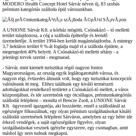
MODERO Health Concept Hotel Sárvár néven új, 83 szobás
prémium kategóriás szálloda épül városunkban.
A UNIONE Sárvár Kft. a kórház mögötti, Csónakázó – tó melletti
terület tulajdonosa, a cég a szálloda építtetője és leendő
üzemeltetője. A terület 1994-ben került magántulajdonba. A mintegy
3,7 hektáros terület 9 %-át foglalja majd el a szálloda épülete, a
megengedett 40% helyett. A Csónakázó-tó melletti sétány - a
jelenlegi tervek szerint - megmarad.
- Sárvár, mint kiemelt turisztikai régió nagyon fontos
Magyarországon, az ország egyik leglátogatottabb városa, és
nagyon régi, évtizedes álmunk volt, hogy egy turisztikai koncepciót
valósítsunk itt meg. Ehhez találtunk egy kiváló természeti
adottságokkal rendelkező területet a Csónakázó-tó mellett, a város
központjában, és ide szeretnénk egy ötcsillagos, prémiumkategóriás
szállodát felépíteni – mondta el Bencze Zsolt, a UNIONE Sárvár
Kft. ügyvezető igazgatója, aki hozzátette, ennél a szállodánál az
egészségre fókuszálnak, egy olyan prémium szolgáltatásokat kínáló
szállodát szeretnének felépíteni Sárváron, amelyben az egy hétre ide
érkező vendégek, a saját egészségükre figyelve, olyan
szolgáltatásokat vesznek igénybe egyszerre, egy csomagban, amit
máshol így nem tudnak megkapni.