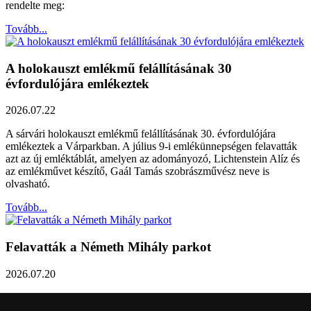
rendelte meg:
Tovább...
A holokauszt emlékmű felállításának 30
évfordulójára emlékeztek
2026.07.22
A sárvári holokauszt emlékmű felállításának 30. évfordulójára
emlékeztek a Várparkban. A július 9-i emlékünnepségen felavatták
azt az új emléktáblát, amelyen az adományozó, Lichtenstein Alíz és
az emlékművet készítő, Gaál Tamás szobrászművész neve is
olvasható.
Tovább...
Felavatták a Németh Mihály parkot
2026.07.20
Németh Mihály szobrász születésének 100. évfordulóján Sárvár
Város Önkormányzata úgy határozott, hogy parkot nevez el a város